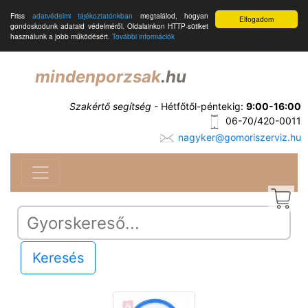
Friss
adatvédelmi tájékoztatónkban
megtalálod, hogyan
Elfogadom
gondoskodunk adataid védelméről. Oldalainkon HTTP-sütiket
használunk a jobb működésért.
További információk
mindenporzsak
.hu
Szakértő segítség
- Hétfőtől-péntekig:
9:00-16:00
06-70/420-0011
nagyker@gomoriszerviz.hu
Keresés