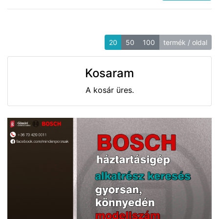
20
50
100
termék / oldal
Kosaram
A kosár üres.