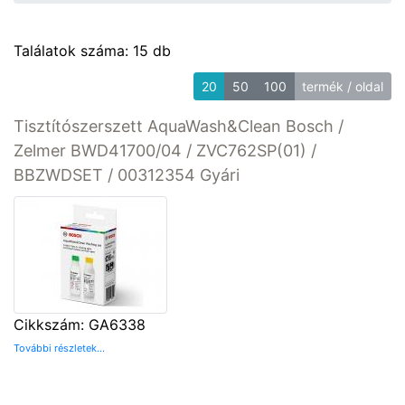
Találatok száma: 15 db
20
50
100
termék / oldal
Tisztítószerszett AquaWash&Clean Bosch /
Zelmer BWD41700/04 / ZVC762SP(01) /
BBZWDSET / 00312354 Gyári
Cikkszám: GA6338
További részletek...