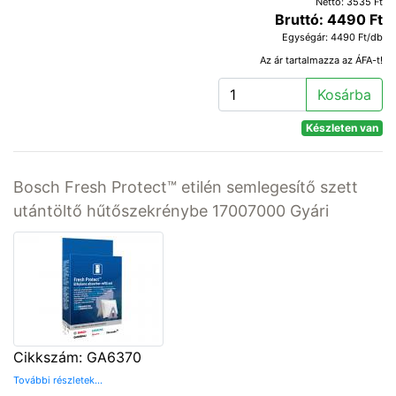
Nettó: 3535 Ft
Bruttó: 4490 Ft
Egységár: 4490 Ft/db
Az ár tartalmazza az ÁFA-t!
Kosárba
Készleten van
Bosch Fresh Protect™ etilén semlegesítő szett
utántöltő hűtőszekrénybe 17007000 Gyári
Cikkszám: GA6370
További részletek...