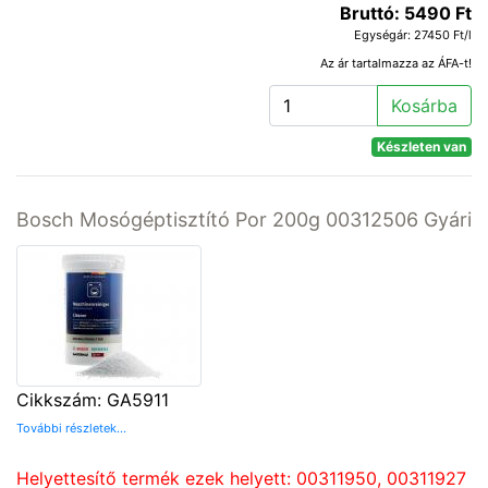
Bruttó: 5490 Ft
Egységár: 27450 Ft/l
Az ár tartalmazza az ÁFA-t!
Kosárba
Készleten van
Bosch Mosógéptisztító Por 200g 00312506 Gyári
Cikkszám: GA5911
További részletek...
Helyettesítő termék ezek helyett: 00311950, 00311927