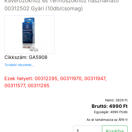
Kávéfőzőkhöz és Termoszokhoz használható
00312502 Gyári (10db/csomag)
Cikkszám: GA5908
További részletek...
Ezek helyett: 00312295, 00311970, 00311947,
00311577, 00311295
Nettó: 3929 Ft
Bruttó: 4990 Ft
Egységár: 4990 Ft/db
Az ár tartalmazza az ÁFA-t!
Kosárba