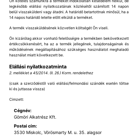
Ön köteles számunkra a terméket indokolatlan késedelem nélkül, de
legkésőbb elállási nyilatkozatának közlésétől számított 14 napon
belül visszaküldeni vagy átadni. A határidő betartottnak minősül, ha a
14 napos határidő letelte előtt elküldi a terméket.
A termék visszaküldésének közvetlen költségét Ön viseli.
Ön kizárólag akkor vonható felelősségre a termékben bekövetkezett
értékcsökkenésért, ha az a termék jellegének, tulajdonságainak és
működésének megállapításához szükséges használatot meghaladó
használat miatt következett be.
Elállási nyilatkozatminta
2. melléklet a 45/2014. (II. 26.) Korm. rendelethez
(csak a szerződéstől való elállási/felmondási szándék esetén töltse
ki és juttassa vissza)
Cimzett:
Cégnév:
Gömöri Alkatrész Kft.
Postai cím:
3530 Miskolc, Vörösmarty M. u. 35. alagsor