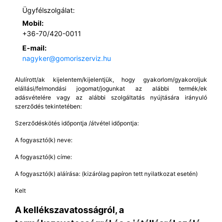
Ügyfélszolgálat:
Mobil:
+36-70/420-0011
E-mail:
nagyker@gomoriszerviz.hu
Alulírott/ak kijelentem/kijelentjük, hogy gyakorlom/gyakoroljuk
elállási/felmondási jogomat/jogunkat az alábbi termék/ek
adásvételére vagy az alábbi szolgáltatás nyújtására irányuló
szerződés tekintetében:
Szerződéskötés időpontja /átvétel időpontja:
A fogyasztó(k) neve:
A fogyasztó(k) címe:
A fogyasztó(k) aláírása: (kizárólag papíron tett nyilatkozat esetén)
Kelt
A kellékszavatosságról, a