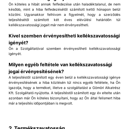
Ön köteles a hibát annak felfedezése után haladéktalanul, de nem
később, mint a hiba felfedezésétől számított kettő hónapon belül
közölni. Ugyanakkor felhívom a figyelmét, hogy a szerződés
teljesítésétől számított két éves elévülési határidőn túl
kellékszavatossági jogait már nem érvényesítheti.
Kivel szemben érvényesítheti kellékszavatossági
igényét?
Ön a Szolgáltatóval szemben érvényesítheti kellékszavatossági
igényét.
Milyen egyéb feltétele van kellékszavatossági
jogai érvényesítésének?
A teljesítéstől számított egy éven belül a kellékszavatossági igénye
érvényesítésének a hiba közlésén túl nincs egyéb feltétele, ha Ön
igazolja, hogy a terméket, illetve a szolgáltatást a Gömöri Alkatrész
Kft. Szolgáltató nyújtotta. A teljesítéstől számított egy év eltelte után
azonban már Ön köteles bizonyítani, hogy az Ön által felismert hiba
már a teljesítés időpontjában is megvolt.
2. Termékszavatosság