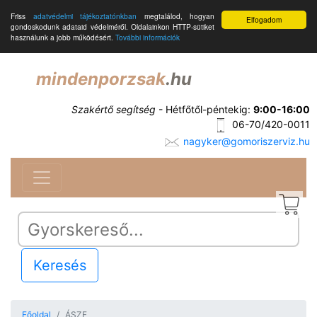
Friss
adatvédelmi tájékoztatónkban
megtalálod, hogyan
Elfogadom
gondoskodunk adataid védelméről. Oldalainkon HTTP-sütiket
használunk a jobb működésért.
További információk
mindenporzsak
.hu
Szakértő segítség
- Hétfőtől-péntekig:
9:00-16:00
06-70/420-0011
nagyker@gomoriszerviz.hu
Keresés
Főoldal
ÁSZF