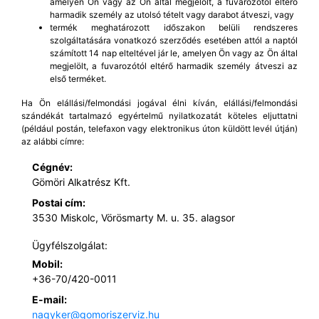
amelyen Ön vagy az Ön által megjelölt, a fuvarozótól eltérő
harmadik személy az utolsó tételt vagy darabot átveszi, vagy
termék meghatározott időszakon belüli rendszeres
szolgáltatására vonatkozó szerződés esetében attól a naptól
számított 14 nap elteltével jár le, amelyen Ön vagy az Ön által
megjelölt, a fuvarozótól eltérő harmadik személy átveszi az
első terméket.
Ha Ön elállási/felmondási jogával élni kíván, elállási/felmondási
szándékát tartalmazó egyértelmű nyilatkozatát köteles eljuttatni
(például postán, telefaxon vagy elektronikus úton küldött levél útján)
az alábbi címre:
Cégnév:
Gömöri Alkatrész Kft.
Postai cím:
3530 Miskolc, Vörösmarty M. u. 35. alagsor
Ügyfélszolgálat:
Mobil:
+36-70/420-0011
E-mail:
nagyker@gomoriszerviz.hu