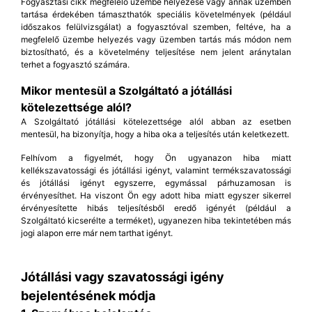
Fogyasztási cikk megfelelő üzembe helyezése vagy annak üzemben
tartása érdekében támaszthatók speciális követelmények (például
időszakos felülvizsgálat) a fogyasztóval szemben, feltéve, ha a
megfelelő üzembe helyezés vagy üzemben tartás más módon nem
biztosítható, és a követelmény teljesítése nem jelent aránytalan
terhet a fogyasztó számára.
Mikor mentesül a Szolgáltató a jótállási
kötelezettsége alól?
A Szolgáltató jótállási kötelezettsége alól abban az esetben
mentesül, ha bizonyítja, hogy a hiba oka a teljesítés után keletkezett.
Felhívom a figyelmét, hogy Ön ugyanazon hiba miatt
kellékszavatossági és jótállási igényt, valamint termékszavatossági
és jótállási igényt egyszerre, egymással párhuzamosan is
érvényesíthet. Ha viszont Ön egy adott hiba miatt egyszer sikerrel
érvényesítette hibás teljesítésből eredő igényét (például a
Szolgáltató kicserélte a terméket), ugyanezen hiba tekintetében más
jogi alapon erre már nem tarthat igényt.
Jótállási vagy szavatossági igény
bejelentésének módja