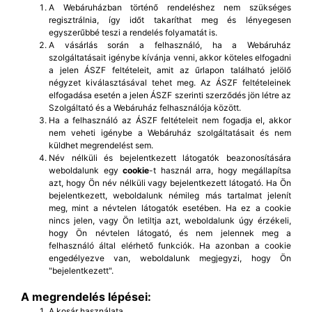
A Webáruházban történő rendeléshez nem szükséges
regisztrálnia, így időt takaríthat meg és lényegesen
egyszerűbbé teszi a rendelés folyamatát is.
A vásárlás során a felhasználó, ha a Webáruház
szolgáltatásait igénybe kívánja venni, akkor köteles elfogadni
a jelen ÁSZF feltételeit, amit az űrlapon található jelölő
négyzet kiválasztásával tehet meg. Az ÁSZF feltételeinek
elfogadása esetén a jelen ÁSZF szerinti szerződés jön létre az
Szolgáltató és a Webáruház felhasználója között.
Ha a felhasználó az ÁSZF feltételeit nem fogadja el, akkor
nem veheti igénybe a Webáruház szolgáltatásait és nem
küldhet megrendelést sem.
Név nélküli és bejelentkezett látogatók beazonosítására
weboldalunk egy
cookie
-t használ arra, hogy megállapítsa
azt, hogy Ön név nélküli vagy bejelentkezett látogató. Ha Ön
bejelentkezett, weboldalunk némileg más tartalmat jelenít
meg, mint a névtelen látogatók esetében. Ha ez a cookie
nincs jelen, vagy Ön letiltja azt, weboldalunk úgy érzékeli,
hogy Ön névtelen látogató, és nem jelennek meg a
felhasználó által elérhető funkciók. Ha azonban a cookie
engedélyezve van, weboldalunk megjegyzi, hogy Ön
"bejelentkezett".
A megrendelés lépései:
A kosár használata