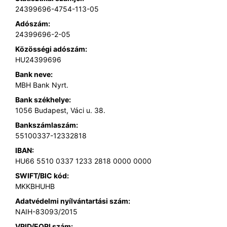
24399696-4754-113-05
Adószám:
24399696-2-05
Közösségi adószám:
HU24399696
Bank neve:
MBH Bank Nyrt.
Bank székhelye:
1056 Budapest, Váci u. 38.
Bankszámlaszám:
55100337-12332818
IBAN:
HU66 5510 0337 1233 2818 0000 0000
SWIFT/BIC kód:
MKKBHUHB
Adatvédelmi nyílvántartási szám:
NAIH-83093/2015
VPID/EORI szám: