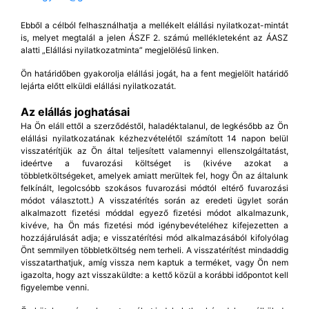
Ebből a célból felhasználhatja a mellékelt elállási nyilatkozat-mintát
is, melyet megtalál a jelen ÁSZF 2. számú mellékleteként az ÁASZ
alatti „Elállási nyilatkozatminta” megjelölésű linken.
Ön határidőben gyakorolja elállási jogát, ha a fent megjelölt határidő
lejárta előtt elküldi elállási nyilatkozatát.
Az elállás joghatásai
Ha Ön eláll ettől a szerződéstől, haladéktalanul, de legkésőbb az Ön
elállási nyilatkozatának kézhezvételétől számított 14 napon belül
visszatérítjük az Ön által teljesített valamennyi ellenszolgáltatást,
ideértve a fuvarozási költséget is (kivéve azokat a
többletköltségeket, amelyek amiatt merültek fel, hogy Ön az általunk
felkínált, legolcsóbb szokásos fuvarozási módtól eltérő fuvarozási
módot választott.) A visszatérítés során az eredeti ügylet során
alkalmazott fizetési móddal egyező fizetési módot alkalmazunk,
kivéve, ha Ön más fizetési mód igénybevételéhez kifejezetten a
hozzájárulását adja; e visszatérítési mód alkalmazásából kifolyólag
Önt semmilyen többletköltség nem terheli. A visszatérítést mindaddig
visszatarthatjuk, amíg vissza nem kaptuk a terméket, vagy Ön nem
igazolta, hogy azt visszaküldte: a kettő közül a korábbi időpontot kell
figyelembe venni.