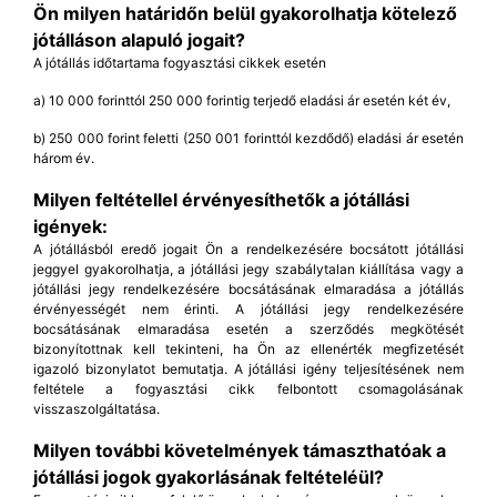
Ön milyen határidőn belül gyakorolhatja kötelező
jótálláson alapuló jogait?
A jótállás időtartama fogyasztási cikkek esetén
a) 10 000 forinttól 250 000 forintig terjedő eladási ár esetén két év,
b) 250 000 forint feletti (250 001 forinttól kezdődő) eladási ár esetén
három év.
Milyen feltétellel érvényesíthetők a jótállási
igények:
A jótállásból eredő jogait Ön a rendelkezésére bocsátott jótállási
jeggyel gyakorolhatja, a jótállási jegy szabálytalan kiállítása vagy a
jótállási jegy rendelkezésére bocsátásának elmaradása a jótállás
érvényességét nem érinti. A jótállási jegy rendelkezésére
bocsátásának elmaradása esetén a szerződés megkötését
bizonyítottnak kell tekinteni, ha Ön az ellenérték megfizetését
igazoló bizonylatot bemutatja. A jótállási igény teljesítésének nem
feltétele a fogyasztási cikk felbontott csomagolásának
visszaszolgáltatása.
Milyen további követelmények támaszthatóak a
jótállási jogok gyakorlásának feltételéül?