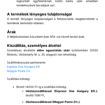
regisztrált ügyfeleinknek külön kérés után emailben
rendelkezésre bocsájtjuk azt.
A termékek lényeges tulajdonságai
A termék lényeges tulajdonságait a felhasználók megtekinthetik a
termékek bemutató oldalain.
Árak
A Webáruházban közzétett árak ÁFA-val növelt bruttó árak.
Kiszállítás, személyes átvétel
Személyes átvételre
előre egyeztetés után
üzletünkben (3530
Miskolc, Vörösmarty M. u. 35. alagsor) van lehetőség.
Szállítmányozási partnereink:
Express One Hungary Kft.
Magyar Posta Zrt.
Szállítási költség:
Bruttó 14000 Ft-ig a szállítási költség:
Házhozszállítással (Express One Hungary Kft.)
:
bruttó 1590 Ft,
Házhozszállítással (Magyar Posta Zrt.)
: