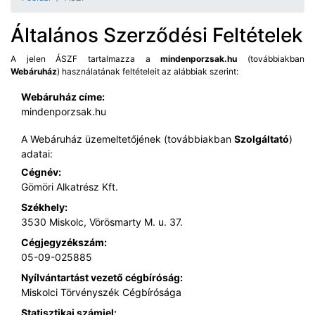
Általános Szerződési Feltételek
A jelen ÁSZF tartalmazza a
mindenporzsak.hu
(továbbiakban
Webáruház
) használatának feltételeit az alábbiak szerint:
Webáruház címe:
mindenporzsak.hu
A Webáruház üzemeltetőjének (továbbiakban
Szolgáltató
)
adatai:
Cégnév:
Gömöri Alkatrész Kft.
Székhely:
3530 Miskolc, Vörösmarty M. u. 37.
Cégjegyzékszám:
05-09-025885
Nyílvántartást vezető cégbíróság:
Miskolci Törvényszék Cégbírósága
Statisztikai számjel: