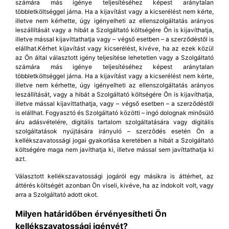
számára más igénye teljesítéséhez képest aránytalan
többletköltséggel járna. Ha a kijavítást vagy a kicserélést nem kérte,
illetve nem kérhette, úgy igényelheti az ellenszolgáltatás arányos
leszállítását vagy a hibát a Szolgáltató költségére Ön is kijavíthatja,
illetve mással kijavíttathatja vagy – végső esetben – a szerződéstől is
elállhat.Kérhet kijavítást vagy kicserélést, kivéve, ha az ezek közül
az Ön által választott igény teljesítése lehetetlen vagy a Szolgáltató
számára más igénye teljesítéséhez képest aránytalan
többletköltséggel járna. Ha a kijavítást vagy a kicserélést nem kérte,
illetve nem kérhette, úgy igényelheti az ellenszolgáltatás arányos
leszállítását, vagy a hibát a Szolgáltató költségére Ön is kijavíthatja,
illetve mással kijavíttathatja, vagy – végső esetben – a szerződéstől
is elállhat. Fogyasztó és Szolgáltató közötti – ingó dolognak minősülő
áru adásvételére, digitális tartalom szolgáltatására vagy digitális
szolgáltatások nyújtására irányuló – szerződés esetén Ön a
kellékszavatossági jogai gyakorlása keretében a hibát a Szolgáltató
költségére maga nem javíthatja ki, illetve mással sem javíttathatja ki
azt.
Választott kellékszavatossági jogáról egy másikra is áttérhet, az
áttérés költségét azonban Ön viseli, kivéve, ha az indokolt volt, vagy
arra a Szolgáltató adott okot.
Milyen határidőben érvényesítheti Ön
kellékszavatossági igényét?