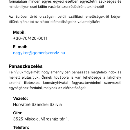
formájában minden egyes egyedi esetben egyeztetni szükséges és
minden ilyen eset külön vásárlói szerződésként tekinthető!
Az Európai Unió országain belüli szállítási lehetőségekről kérjen
tőlünk ajánlatot az alábbi elérhetőségeink valamelyikén:
Mobil:
+36-70/420-0011
E-mail:
nagyker@gomoriszerviz.hu
Panaszkezelés
Felhívjuk figyelmét, hogy amennyiben panaszát a megfelelő indoklás
mellett elutasítjuk, Önnek továbbra is van lehetősége a lakóhely
szerinti illetéskes kormányhivatal fogyasztóvédelmi szervezeti
egységéhez fordulni, melynek az elérhetőségei:
Vezető:
Horvátné Szendrei Szilvia
Cím:
3525 Miskolc, Városház tér 1.
Telefon: