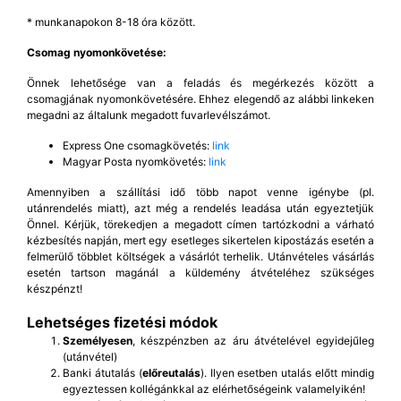
* munkanapokon 8-18 óra között.
Csomag nyomonkövetése:
Önnek lehetősége van a feladás és megérkezés között a
csomagjának nyomonkövetésére. Ehhez elegendő az alábbi linkeken
megadni az általunk megadott fuvarlevélszámot.
Express One csomagkövetés:
link
Magyar Posta nyomkövetés:
link
Amennyiben a szállítási idő több napot venne igénybe (pl.
utánrendelés miatt), azt még a rendelés leadása után egyeztetjük
Önnel. Kérjük, törekedjen a megadott címen tartózkodni a várható
kézbesítés napján, mert egy esetleges sikertelen kipostázás esetén a
felmerülő többlet költségek a vásárlót terhelik. Utánvételes vásárlás
esetén tartson magánál a küldemény átvételéhez szükséges
készpénzt!
Lehetséges fizetési módok
Személyesen
, készpénzben az áru átvételével egyidejűleg
(utánvétel)
Banki átutalás (
előreutalás
). Ilyen esetben utalás előtt mindig
egyeztessen kollégánkkal az elérhetőségeink valamelyikén!