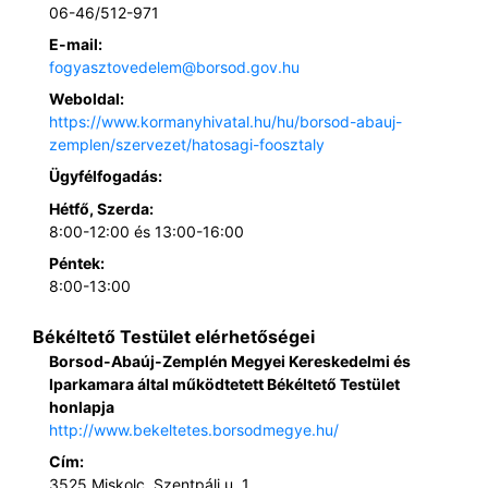
06-46/512-971
E-mail:
fogyasztovedelem@borsod.gov.hu
Weboldal:
https://www.kormanyhivatal.hu/hu/borsod-abauj-
zemplen/szervezet/hatosagi-foosztaly
Ügyfélfogadás:
Hétfő, Szerda:
8:00-12:00 és 13:00-16:00
Péntek:
8:00-13:00
Békéltető Testület elérhetőségei
Borsod-Abaúj-Zemplén Megyei Kereskedelmi és
Iparkamara által működtetett Békéltető Testület
honlapja
http://www.bekeltetes.borsodmegye.hu/
Cím:
3525 Miskolc, Szentpáli u. 1.