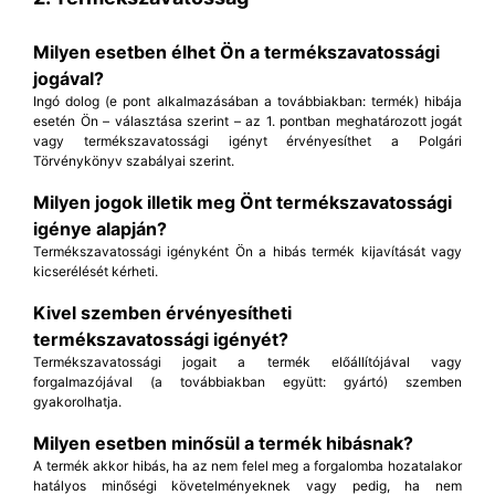
Milyen esetben élhet Ön a termékszavatossági
jogával?
Ingó dolog (e pont alkalmazásában a továbbiakban: termék) hibája
esetén Ön – választása szerint – az 1. pontban meghatározott jogát
vagy termékszavatossági igényt érvényesíthet a Polgári
Törvénykönyv szabályai szerint.
Milyen jogok illetik meg Önt termékszavatossági
igénye alapján?
Termékszavatossági igényként Ön a hibás termék kijavítását vagy
kicserélését kérheti.
Kivel szemben érvényesítheti
termékszavatossági igényét?
Termékszavatossági jogait a termék előállítójával vagy
forgalmazójával (a továbbiakban együtt: gyártó) szemben
gyakorolhatja.
Milyen esetben minősül a termék hibásnak?
A termék akkor hibás, ha az nem felel meg a forgalomba hozatalakor
hatályos minőségi követelményeknek vagy pedig, ha nem