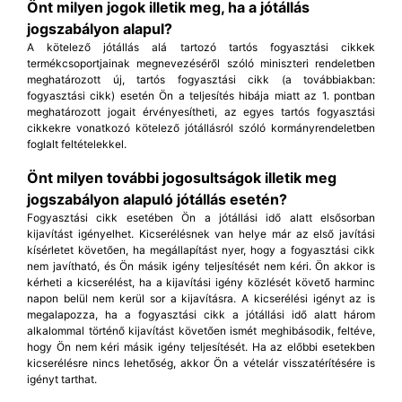
Önt milyen jogok illetik meg, ha a jótállás
jogszabályon alapul?
A kötelező jótállás alá tartozó tartós fogyasztási cikkek
termékcsoportjainak megnevezéséről szóló miniszteri rendeletben
meghatározott új, tartós fogyasztási cikk (a továbbiakban:
fogyasztási cikk) esetén Ön a teljesítés hibája miatt az 1. pontban
meghatározott jogait érvényesítheti, az egyes tartós fogyasztási
cikkekre vonatkozó kötelező jótállásról szóló kormányrendeletben
foglalt feltételekkel.
Önt milyen további jogosultságok illetik meg
jogszabályon alapuló jótállás esetén?
Fogyasztási cikk esetében Ön a jótállási idő alatt elsősorban
kijavítást igényelhet. Kicserélésnek van helye már az első javítási
kísérletet követően, ha megállapítást nyer, hogy a fogyasztási cikk
nem javítható, és Ön másik igény teljesítését nem kéri. Ön akkor is
kérheti a kicserélést, ha a kijavítási igény közlését követő harminc
napon belül nem kerül sor a kijavításra. A kicserélési igényt az is
megalapozza, ha a fogyasztási cikk a jótállási idő alatt három
alkalommal történő kijavítást követően ismét meghibásodik, feltéve,
hogy Ön nem kéri másik igény teljesítését. Ha az előbbi esetekben
kicserélésre nincs lehetőség, akkor Ön a vételár visszatérítésére is
igényt tarthat.