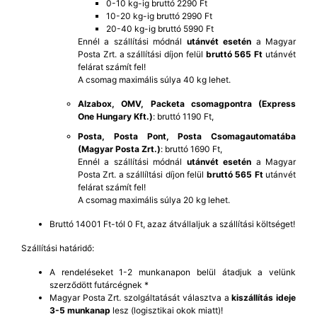
0-10 kg-ig bruttó 2290 Ft
10-20 kg-ig bruttó 2990 Ft
20-40 kg-ig bruttó 5990 Ft
Ennél a szállítási módnál
utánvét esetén
a Magyar
Posta Zrt. a szállítási díjon felül
bruttó 565 Ft
utánvét
felárat számít fel!
A csomag maximális súlya 40 kg lehet.
Alzabox, OMV, Packeta csomagpontra (Express
One Hungary Kft.)
: bruttó 1190 Ft,
Posta, Posta Pont, Posta Csomagautomatába
(Magyar Posta Zrt.)
: bruttó 1690 Ft,
Ennél a szállítási módnál
utánvét esetén
a Magyar
Posta Zrt. a szállíltási díjon felül
bruttó 565 Ft
utánvét
felárat számít fel!
A csomag maximális súlya 20 kg lehet.
Bruttó 14001 Ft-tól 0 Ft, azaz átvállaljuk a szállítási költséget!
Szállítási határidő:
A rendeléseket 1-2 munkanapon belül átadjuk a velünk
szerződött futárcégnek *
Magyar Posta Zrt. szolgáltatását választva a
kiszállítás ideje
3-5 munkanap
lesz (logisztikai okok miatt)!