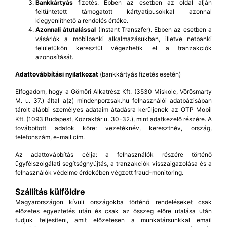
Bankkártyás
fizetés. Ebben az esetben az oldal alján
feltüntetett támogatott kártyatípusokkal azonnal
kiegyenlíthető a rendelés értéke.
Azonnali átutalással
(Instant Transzfer). Ebben az esetben a
vásárlók a mobilbanki alkalmazásukban, illetve netbanki
felületükön keresztül végezhetik el a tranzakciók
azonosítását.
Adattovábbítási nyilatkozat
(bankkártyás fizetés esetén)
Elfogadom, hogy a Gömöri Alkatrész Kft. (3530 Miskolc, Vörösmarty
M. u. 37.) által a(z) mindenporzsak.hu felhasználói adatbázisában
tárolt alábbi személyes adataim átadásra kerüljenek az OTP Mobil
Kft. (1093 Budapest, Közraktár u. 30-32.), mint adatkezelő részére. A
továbbított adatok köre: vezetéknév, keresztnév, ország,
telefonszám, e-mail cím.
Az adattovábbítás célja: a felhasználók részére történő
ügyfélszolgálati segítségnyújtás, a tranzakciók visszaigazolása és a
felhasználók védelme érdekében végzett fraud-monitoring.
Szállítás külföldre
Magyarországon kívüli országokba történő rendeléseket csak
előzetes egyeztetés után és csak az összeg előre utalása után
tudjuk teljesíteni, amit előzetesen a munkatársunkkal email