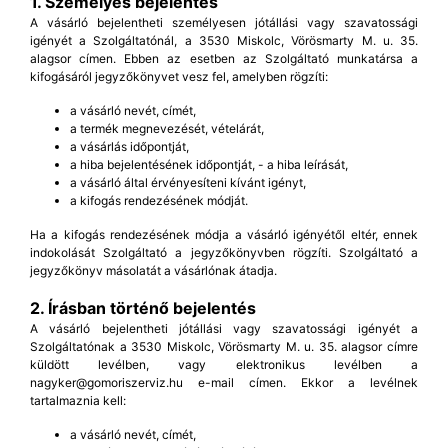
1. Személyes bejelentés
A vásárló bejelentheti személyesen jótállási vagy szavatossági
igényét a Szolgáltatónál, a 3530 Miskolc, Vörösmarty M. u. 35.
alagsor címen. Ebben az esetben az Szolgáltató munkatársa a
kifogásáról jegyzőkönyvet vesz fel, amelyben rögzíti:
a vásárló nevét, címét,
a termék megnevezését, vételárát,
a vásárlás időpontját,
a hiba bejelentésének időpontját, - a hiba leírását,
a vásárló által érvényesíteni kívánt igényt,
a kifogás rendezésének módját.
Ha a kifogás rendezésének módja a vásárló igényétől eltér, ennek
indokolását Szolgáltató a jegyzőkönyvben rögzíti. Szolgáltató a
jegyzőkönyv másolatát a vásárlónak átadja.
2. Írásban történő bejelentés
A vásárló bejelentheti jótállási vagy szavatossági igényét a
Szolgáltatónak a 3530 Miskolc, Vörösmarty M. u. 35. alagsor címre
küldött levélben, vagy elektronikus levélben a
nagyker@gomoriszerviz.hu e-mail címen. Ekkor a levélnek
tartalmaznia kell:
a vásárló nevét, címét,