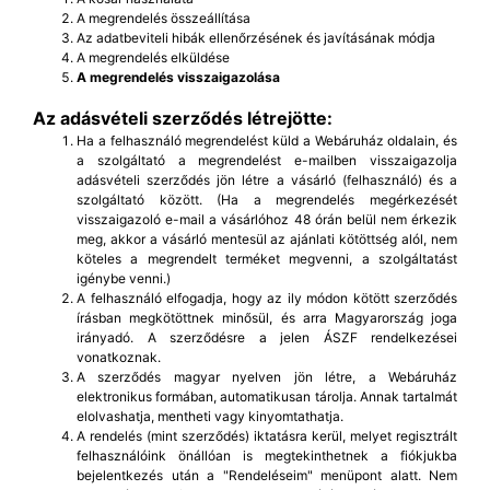
A megrendelés összeállítása
Az adatbeviteli hibák ellenőrzésének és javításának módja
A megrendelés elküldése
A megrendelés visszaigazolása
Az adásvételi szerződés létrejötte:
Ha a felhasználó megrendelést küld a Webáruház oldalain, és
a szolgáltató a megrendelést e-mailben visszaigazolja
adásvételi szerződés jön létre a vásárló (felhasználó) és a
szolgáltató között. (Ha a megrendelés megérkezését
visszaigazoló e-mail a vásárlóhoz 48 órán belül nem érkezik
meg, akkor a vásárló mentesül az ajánlati kötöttség alól, nem
köteles a megrendelt terméket megvenni, a szolgáltatást
igénybe venni.)
A felhasználó elfogadja, hogy az ily módon kötött szerződés
írásban megkötöttnek minősül, és arra Magyarország joga
irányadó. A szerződésre a jelen ÁSZF rendelkezései
vonatkoznak.
A szerződés magyar nyelven jön létre, a Webáruház
elektronikus formában, automatikusan tárolja. Annak tartalmát
elolvashatja, mentheti vagy kinyomtathatja.
A rendelés (mint szerződés) iktatásra kerül, melyet regisztrált
felhasználóink önállóan is megtekinthetnek a fiókjukba
bejelentkezés után a "Rendeléseim" menüpont alatt. Nem