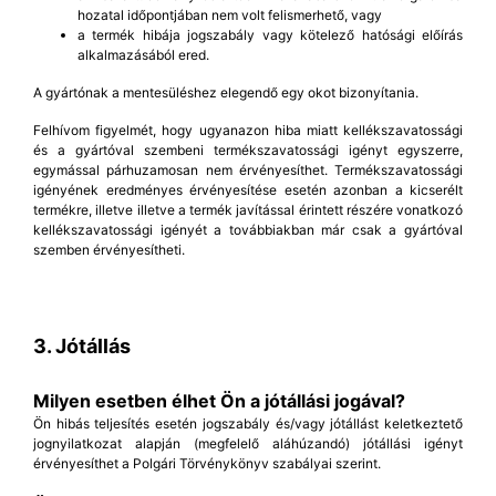
hozatal időpontjában nem volt felismerhető, vagy
a termék hibája jogszabály vagy kötelező hatósági előírás
alkalmazásából ered.
A gyártónak a mentesüléshez elegendő egy okot bizonyítania.
Felhívom figyelmét, hogy ugyanazon hiba miatt kellékszavatossági
és a gyártóval szembeni termékszavatossági igényt egyszerre,
egymással párhuzamosan nem érvényesíthet. Termékszavatossági
igényének eredményes érvényesítése esetén azonban a kicserélt
termékre, illetve illetve a termék javítással érintett részére vonatkozó
kellékszavatossági igényét a továbbiakban már csak a gyártóval
szemben érvényesítheti.
3. Jótállás
Milyen esetben élhet Ön a jótállási jogával?
Ön hibás teljesítés esetén jogszabály és/vagy jótállást keletkeztető
jognyilatkozat alapján (megfelelő aláhúzandó) jótállási igényt
érvényesíthet a Polgári Törvénykönyv szabályai szerint.