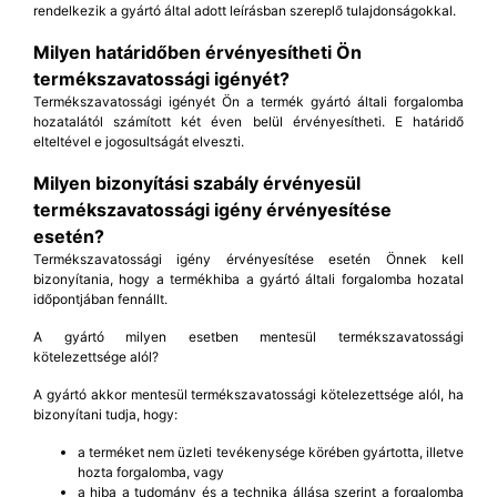
rendelkezik a gyártó által adott leírásban szereplő tulajdonságokkal.
Milyen határidőben érvényesítheti Ön
termékszavatossági igényét?
Termékszavatossági igényét Ön a termék gyártó általi forgalomba
hozatalától számított két éven belül érvényesítheti. E határidő
elteltével e jogosultságát elveszti.
Milyen bizonyítási szabály érvényesül
termékszavatossági igény érvényesítése
esetén?
Termékszavatossági igény érvényesítése esetén Önnek kell
bizonyítania, hogy a termékhiba a gyártó általi forgalomba hozatal
időpontjában fennállt.
A gyártó milyen esetben mentesül termékszavatossági
kötelezettsége alól?
A gyártó akkor mentesül termékszavatossági kötelezettsége alól, ha
bizonyítani tudja, hogy:
a terméket nem üzleti tevékenysége körében gyártotta, illetve
hozta forgalomba, vagy
a hiba a tudomány és a technika állása szerint a forgalomba