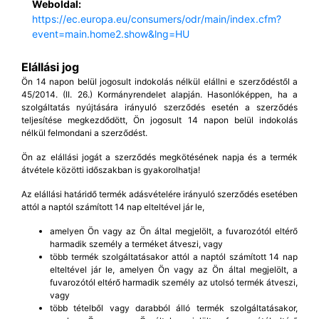
Weboldal:
https://ec.europa.eu/consumers/odr/main/index.cfm?
event=main.home2.show&lng=HU
Elállási jog
Ön 14 napon belül jogosult indokolás nélkül elállni e szerződéstől a
45/2014. (II. 26.) Kormányrendelet alapján. Hasonlóképpen, ha a
szolgáltatás nyújtására irányuló szerződés esetén a szerződés
teljesítése megkezdődött, Ön jogosult 14 napon belül indokolás
nélkül felmondani a szerződést.
Ön az elállási jogát a szerződés megkötésének napja és a termék
átvétele közötti időszakban is gyakorolhatja!
Az elállási határidő termék adásvételére irányuló szerződés esetében
attól a naptól számított 14 nap elteltével jár le,
amelyen Ön vagy az Ön által megjelölt, a fuvarozótól eltérő
harmadik személy a terméket átveszi, vagy
több termék szolgáltatásakor attól a naptól számított 14 nap
elteltével jár le, amelyen Ön vagy az Ön által megjelölt, a
fuvarozótól eltérő harmadik személy az utolsó termék átveszi,
vagy
több tételből vagy darabból álló termék szolgáltatásakor,