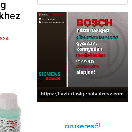
ag
ekhez
1834
Következő