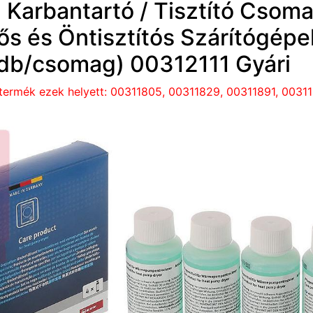
 Karbantartó / Tisztító Csom
ős és Öntisztítós Szárítógép
db/csomag) 00312111 Gyári
 termék ezek helyett: 00311805, 00311829, 00311891, 0031