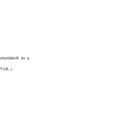
készülékről és a
 WTU8…)