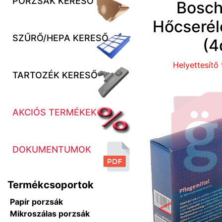
PORZSÁK KERESŐ
Bosch
Hőcserél
SZŰRŐ/HEPA KERESŐ
(4
Helyettesítő
TARTOZÉK KERESŐ
AKCIÓS TERMÉKEK
DOKUMENTUMOK
Termékcsoportok
Papír porzsák
Mikroszálas porzsák
Előző