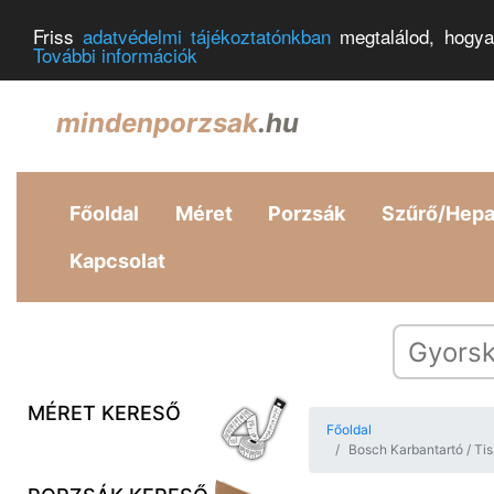
Friss
adatvédelmi tájékoztatónkban
megtalálod, hogya
További információk
mindenporzsak
.hu
Főoldal
Méret
Porzsák
Szűrő/Hep
Kapcsolat
MÉRET KERESŐ
Főoldal
Bosch Karbantartó / Ti