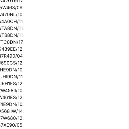
420TR/17,
5W463/09,
70NL/10,
A0CH/11,
8DN/11,
B8DN/11,
C8DN/17,
39EE/12,
R490/04,
690CS/12,
E9DN/10,
I9DN/11,
RH1ES/12,
458II/10,
461ES/12,
4E9DN/10,
681W/14,
7W680/12,
XE90/05,