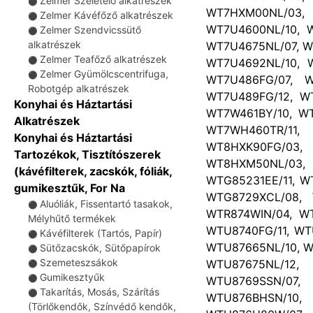
Zelmer Szeletelő alkatrészek
⚫
WT7HXM00NL/03
Zelmer Kávéfőző alkatrészek
⚫
WT7U4600NL/10, W
Zelmer Szendvicssütő
⚫
alkatrészek
WT7U4675NL/07, W
Zelmer Teafőző alkatrészek
⚫
WT7U4692NL/10, W
Zelmer Gyümölcscentrifuga,
⚫
WT7U486FG/07, W
Robotgép alkatrészek
WT7U489FG/12, W
Konyhai és Háztartási
WT7W461BY/10, WT
Alkatrészek
WT7WH460TR/11
Konyhai és Háztartási
WT8HXK90FG/03
Tartozékok, Tisztítószerek
WT8HXM50NL/03
(kávéfilterek, zacskók, fóliák,
WTG85231EE/11, W
gumikesztűk, For Na
WTG8729XCL/08, 
Aluóliák, Fissentartó tasakok,
⚫
WTR874WIN/04, W
Mélyhűtő termékek
WTU8740FG/11, WT
Kávéfilterek (Tartós, Papír)
⚫
WTU87665NL/10, W
Sütőzacskók, Sütőpapírok
⚫
Szemeteszsákok
WTU87675NL/12
⚫
Gumikesztyűk
⚫
WTU8769SSN/07
Takarítás, Mosás, Szárítás
⚫
WTU876BHSN/10
(Törlőkendők, Színvédő kendők,