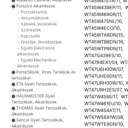
WT45W41STR/11, W
⚫
Porszívó Alkatrészek
⚫
WT45W439EP/11, W
Porzsáktartók
♢
WT45W469GR/11
Akkumulátorok
♢
WT45W475NL/10
Kábelek,Vezetékek
♢
WT45W4ECO/10
Szénkefék
♢
WT45WTA8DN/15
Kapcsolók
♢
WT45WTB8DN/16
Ékszíjak, Bordásszíjak
♢
Egyéb Elektromos
WT45WTP9DN/11
♢
alkatrészek
WT47G439ES/10,
Egyéb Mechanikus
♢
WT47R4EX1/04, WT
Alkatrészek
WT47U6H00W/07
Portartályok, Vizes Tartályok és
⚫
WT47UHE9DN/11
tartozékai
WT47URH00W/10, W
ETA Gyári Tartozékok,
⚫
WT47URH2ES/07, W
Alkatrészek
HAUSMEISTER Gyári
WT47W458II/17, W
⚫
Tartozékok, Alkatrészek
WT47W461EU/10, W
THOMAS Gyári Tartozékok,
⚫
WT47W4S4AT/11
Alkatrészek
WT47W5691W/08, 
Sencor Gyári Tartozékok,
⚫
WT47WTE9DN/10,
Alkatrészek