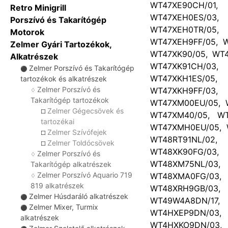
WT47XE90CH/01
Retro Minigrill
WT47XEH0ES/03
Porszívó és Takarítógép
WT47XEH0TR/05
Motorok
WT47XEH9FF/05, W
Zelmer Gyári Tartozékok,
WT47XK90/05, WT4
Alkatrészek
WT47XK91CH/03
Zelmer Porszívó és Takarítógép
⚫
WT47XKH1ES/05
tartozékok és alkatrészek
Zelmer Porszívó és
WT47XKH9FF/03
♢
Takarítógép tartozékok
WT47XM00EU/05, 
Zelmer Gégecsövek és
☐
WT47XM40/05, WT
tartozékai
WT47XMH0EU/05, 
Zelmer Szívófejek
☐
WT48RT91NL/02
Zelmer Toldócsövek
☐
WT48XK90FG/03
Zelmer Porszívó és
♢
WT48XM75NL/03
Takarítógép alkatrészek
Zelmer Porszívó Aquario 719
WT48XMA0FG/03
♢
819 alkatrészek
WT48XRH9GB/03
Zelmer Húsdaráló alkatrészek
⚫
WT49W4A8DN/17
Zelmer Mixer, Turmix
⚫
WT4HXEP9DN/03
alkatrészek
WT4HXKO9DN/03