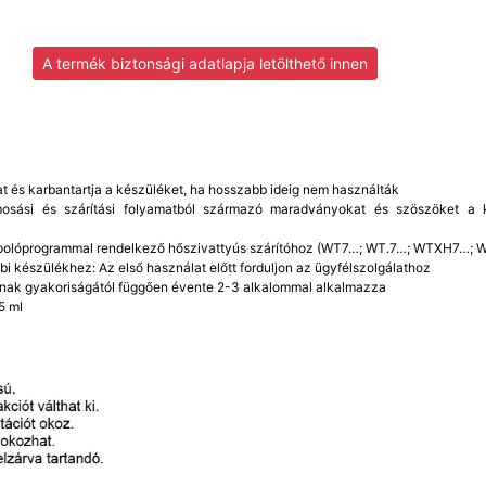
A termék biztonsági adatlapja letölthető innen
t és karbantartja a készüléket, ha hosszabb ideig nem használták
 mosási és szárítási folyamatból származó maradványokat és szöszöket a 
 ápolóprogrammal rendelkező hőszivattyús szárítóhoz (WT7…; WT.7…; WTXH7…;
bi készülékhez: Az első használat előtt forduljon az ügyfélszolgálathoz
nak gyakoriságától függően évente 2-3 alkalommal alkalmazza
5 ml