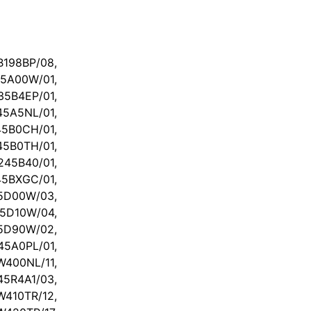
198BP/08,
00W/01,
5B4EP/01,
5A5NL/01,
B0CH/01,
5B0TH/01,
45B40/01,
5BXGC/01,
D00W/03,
D10W/04,
D90W/02,
A0PL/01,
400NL/11,
5R4A1/03,
410TR/12,