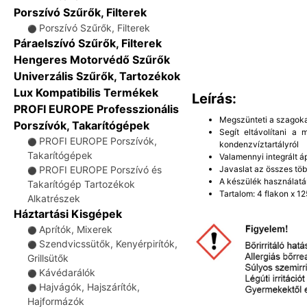
Porszívó Szűrők, Filterek
Porszívó Szűrők, Filterek
⚫
Páraelszívó Szűrők, Filterek
Hengeres Motorvédő Szűrők
Univerzális Szűrők, Tartozékok
Lux Kompatibilis Termékek
Leírás:
PROFI EUROPE Professzionális
Megszünteti a szagoka
Porszívók, Takarítógépek
Segít eltávolítani a
PROFI EUROPE Porszívók,
⚫
kondenzvíztartályról
Takarítógépek
Valamennyi integrált
Javaslat az összes töb
PROFI EUROPE Porszívó és
⚫
A készülék használatá
Takarítógép Tartozékok
Tartalom: 4 flakon x 12
Alkatrészek
Háztartási Kisgépek
Aprítók, Mixerek
⚫
Szendvicssütők, Kenyérpirítók,
⚫
Grillsütők
Kávédarálók
⚫
Hajvágók, Hajszárítók,
⚫
Hajformázók