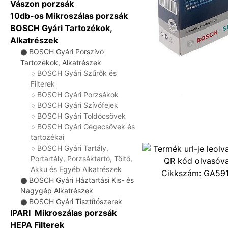
Vászon porzsák
10db-os Mikroszálas porzsák
BOSCH Gyári Tartozékok,
Alkatrészek
BOSCH Gyári Porszívó
⚫
Tartozékok, Alkatrészek
BOSCH Gyári Szűrők és
♢
Filterek
BOSCH Gyári Porzsákok
♢
BOSCH Gyári Szívófejek
♢
BOSCH Gyári Toldócsövek
♢
BOSCH Gyári Gégecsövek és
♢
tartozékai
BOSCH Gyári Tartály,
♢
Portartály, Porzsáktartó, Töltő,
Akku és Egyéb Alkatrészek
Cikkszám:
GA59
BOSCH Gyári Háztartási Kis- és
⚫
Nagygép Alkatrészek
BOSCH Gyári Tisztítószerek
⚫
IPARI Mikroszálas porzsák
HEPA Filterek