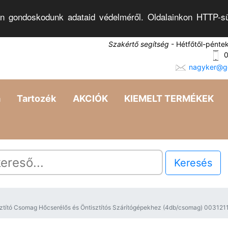
n gondoskodunk adataid védelméről. Oldalainkon HTTP-sü
Szakértő segítség
- Hétfőtől-pénte
0
nagyker@go
a
Tartozék
AKCIÓK
KIEMELT TERMÉKEK
Keresés
sztító Csomag Hőcserélős és Öntisztítós Szárítógépekhez (4db/csomag) 0031211