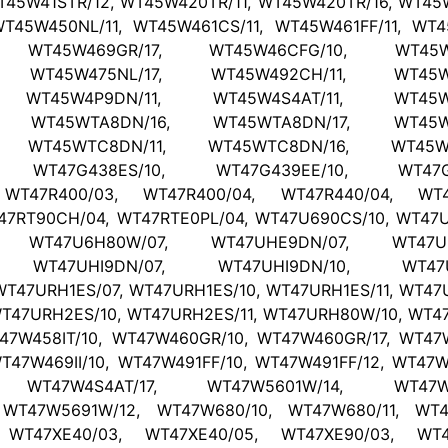
T45W41STR/12, WT45W420TR/11, WT45W420TR/16, WT45W
T45W450NL/11, WT45W461CS/11, WT45W461FF/11, WT4
, WT45W469GR/17, WT45W46CFG/10, WT45W4
, WT45W475NL/17, WT45W492CH/11, WT45W4
, WT45W4P9DN/11, WT45W4S4AT/11, WT45WTA
, WT45WTA8DN/16, WT45WTA8DN/17, WT45WT
, WT45WTC8DN/11, WT45WTC8DN/16, WT45WT
, WT47G438ES/10, WT47G439EE/10, WT47G4
 WT47R400/03, WT47R400/04, WT47R440/04, WT47
47RT90CH/04, WT47RTE0PL/04, WT47U690CS/10, WT47U
, WT47U6H80W/07, WT47UHE9DN/07, WT47UH
, WT47UHI9DN/07, WT47UHI9DN/10, WT47UH
T47URH1ES/07, WT47URH1ES/10, WT47URH1ES/11, WT47U
T47URH2ES/10, WT47URH2ES/11, WT47URH80W/10, WT47W
T47W458IT/10, WT47W460GR/10, WT47W460GR/17, WT47W
T47W469II/10, WT47W491FF/10, WT47W491FF/12, WT47W
, WT47W4S4AT/17, WT47W5601W/14, WT47W5
WT47W5691W/12, WT47W680/10, WT47W680/11, WT4
 WT47XE40/03, WT47XE40/05, WT47XE90/03, WT47