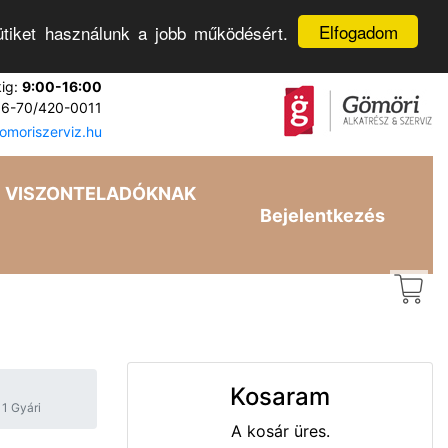
Elfogadom
tiket használunk a jobb működésért.
kig:
9:00-16:00
6-70/420-0011
moriszerviz.hu
VISZONTELADÓKNAK
Bejelentkezés
Kosaram
1 Gyári
A kosár üres.