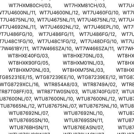
, WT7HXM80CH/03, WT7HXM81CH/03, WT7U46
T7U4600NL/11, WT7U4600NL/12, WT7U460FG/10, WT7U
T7U4675NL/10, WT7U4675NL/11, WT7U4675NL/12, WT7U4
T7U4692NL/11, WT7U4692NL/12, WT7U46EPL/10, WT7U
T7U486FG/10, WT7U486FG/11, WT7U486FG/12, WT7U
T7U48C1FG/10, WT7U48C1FG/12, WT7U48DFG/10, WT7U
7W461BY/11, WT7W466SZA/10, WT7W466SZA/11, WT7WH
, WT8HXE40FG/03, WT8HXE70NL/03, WT8HXE
, WT8HXK90FG/05, WT8HXM01NL/03, WT8HXM
, WT8HXM70NL/03, WT8HXM75NL/03, WT8HXM
TG85231EE/15, WTG87239EE/10, WTG87239EE/12, WTG87
WTG8729XCL/16, WTR854A8/03, WTR8749A/02, WTR8
TR87T08FF/03, WTR87TW0SN/03, WTU8740FG/07, WTU8
U87600NL/07, WTU87600NL/10, WTU87600NL/12, WTU87
TU87665NL/12, WTU87675NL/07, WTU87675NL/10, WTU87
, WTU87692NL/07, WTU87692NL/10, WTU876
, WTU8769SSN/10, WTU8769SSN/11, WTU876
, WTU876BHSN/11, WTU876EASN/07, WTU876