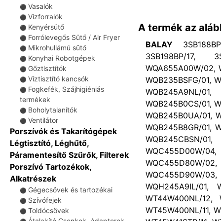
Vasalók
⚫
Vízforralók
⚫
A termék az aláb
Kenyérsütő
⚫
Forrólevegős Sütő / Air Fryer
⚫
BALAY
3SB188BP/
Mikrohullámú sütő
⚫
3SB198BP/17, 
Konyhai Robotgépek
⚫
WQA655A00W/02, W
Gőztisztítók
⚫
Víztisztító kancsók
WQB235BSFG/01, W
⚫
Fogkefék, Szájhigiéniás
⚫
WQB245A9NL/01
termékek
WQB245B0CS/01, W
Boholytalanítók
⚫
WQB245B0UA/01, W
Ventilátor
⚫
WQB245B8GR/01, W
Porszívók és Takarítógépek
WQB245CBSN/01
Légtisztító, Léghűtő,
WQC455D00W/04
Páramentesítő Szűrők, Filterek
WQC455D80W/02
Porszívó Tartozékok,
WQC455D90W/03
Alkatrészek
WQH245A9IL/01, 
Gégecsövek és tartozékai
⚫
WT44W400NL/12, 
Szívófejek
⚫
WT45W400NL/11, W
Toldócsövek
⚫
Átalakító Csonkok, Adapterek