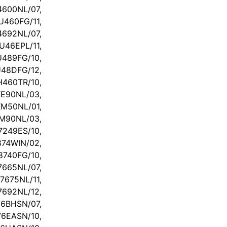
00NL/07,
460FG/11,
692NL/07,
46EPL/11,
489FG/10,
48DFG/12,
460TR/10,
90NL/03,
50NL/01,
90NL/03,
249ES/10,
74WIN/02,
740FG/10,
665NL/07,
675NL/11,
92NL/12,
BHSN/07,
EASN/10,