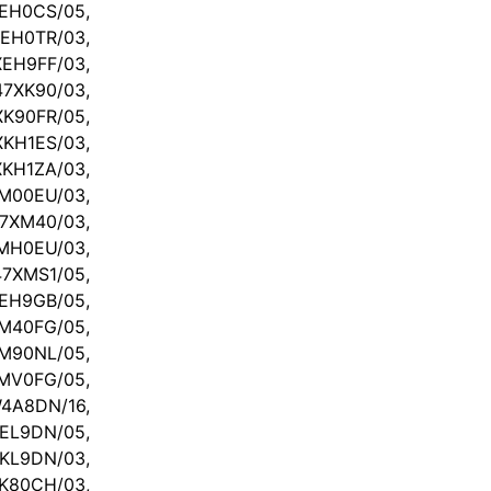
H0CS/05,
H0TR/03,
H9FF/03,
7XK90/03,
K90FR/05,
H1ES/03,
H1ZA/03,
00EU/03,
7XM40/03,
MH0EU/03,
7XMS1/05,
H9GB/05,
40FG/05,
90NL/05,
V0FG/05,
A8DN/16,
L9DN/05,
L9DN/03,
80CH/03,