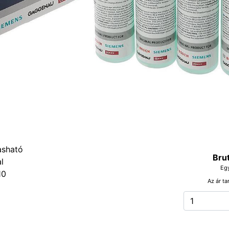
Bru
Eg
10
Az ár ta