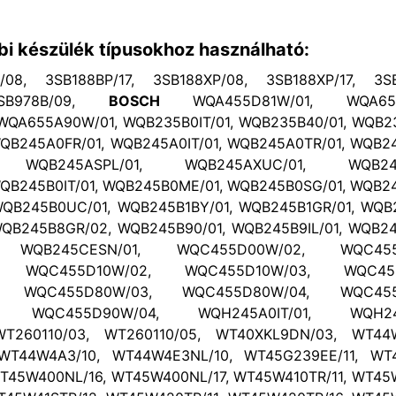
bi készülék típusokhoz használható:
08, 3SB188BP/17, 3SB188XP/08, 3SB188XP/17, 3SB
3SB978B/09,
BOSCH
WQA455D81W/01, WQA655A
QA655A90W/01, WQB235B0IT/01, WQB235B40/01, WQB23
QB245A0FR/01, WQB245A0IT/01, WQB245A0TR/01, WQB24
, WQB245ASPL/01, WQB245AXUC/01, WQB245
QB245B0IT/01, WQB245B0ME/01, WQB245B0SG/01, WQB24
QB245B0UC/01, WQB245B1BY/01, WQB245B1GR/01, WQB2
QB245B8GR/02, WQB245B90/01, WQB245B9IL/01, WQB24
, WQB245CESN/01, WQC455D00W/02, WQC455
, WQC455D10W/02, WQC455D10W/03, WQC455
, WQC455D80W/03, WQC455D80W/04, WQC455
, WQC455D90W/04, WQH245A0IT/01, WQH245
WT260110/03, WT260110/05, WT40XKL9DN/03, WT44W
WT44W4A3/10, WT44W4E3NL/10, WT45G239EE/11, WT4
T45W400NL/16, WT45W400NL/17, WT45W410TR/11, WT45W