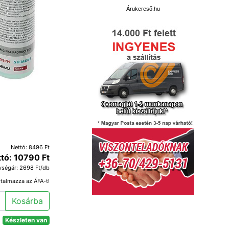
Árukereső.hu
Nettó: 8496 Ft
ttó: 10790 Ft
ységár: 2698 Ft/db
rtalmazza az ÁFA-t!
Kosárba
Készleten van