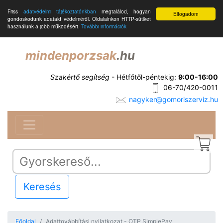
Friss
adatvédelmi tájékoztatónkban
megtalálod, hogyan
Elfogadom
gondoskodunk adataid védelméről. Oldalainkon HTTP-sütiket
használunk a jobb működésért.
További információk
mindenporzsak
.hu
Szakértő segítség
- Hétfőtől-péntekig:
9:00-16:00
06-70/420-0011
nagyker@gomoriszerviz.hu
Keresés
Főoldal
Adattovábbítási nyilatkozat - OTP SimplePay