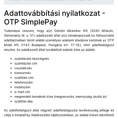
Adattovábbítási nyilatkozat -
OTP SimplePay
Tudomásul veszem, hogy a(z) Gömöri Alkatrész Kft. (3530 Miskolc,
Vörösmarty M. u. 37.) adatkezelő által a(z) mindenporzsak.hu felhasználói
adatbázisában tárolt alábbi személyes adataim átadásra kerülnek az OTP
Mobil Kft. (1143 Budapest, Hungária krt. 17-19.), mint adatfeldolgozó
részére. Az adatkezelő által továbbított adatok köre az alábbi:
számlázási név/cégnév
számlázási cím
vezetéknév
keresztnév
szállítási cím
telefonszám
mobilszám
e-mail cím
megrendelt termékek köre (megnevezés, mennyiség, bruttó ár)
szállítás díja
Az adatfeldolgozó által végzett adatfeldolgozási tevékenység jellege és
célja a SimplePay Adatkezelési tájékoztatóban, az alábbi linken tekinthető