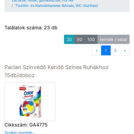
zacskók, fóliák, gumikesztűk, For Na
Tisztító- és Illatosítószerek (Mosás, WC-tisztítás)
Találatok száma: 23 db
20
50
100
termék / oldal
«
Previous
1
2
»
Next
Paclan Színvédő Kendő Színes Ruhákhoz
15db/doboz
Cikkszám: GA4775
További részletek...