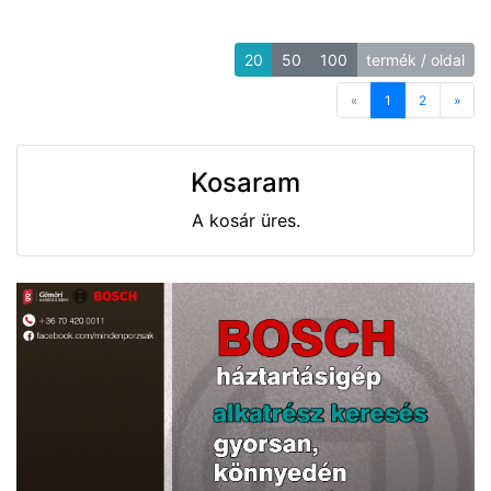
20
50
100
termék / oldal
«
Previous
1
2
»
Next
Kosaram
A kosár üres.