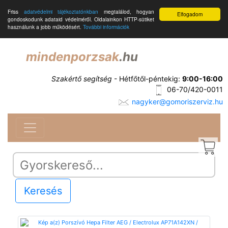
Friss
adatvédelmi tájékoztatónkban
megtalálod, hogyan
Elfogadom
gondoskodunk adataid védelméről. Oldalainkon HTTP-sütiket
használunk a jobb működésért.
További információk
mindenporzsak
.hu
Szakértő segítség
- Hétfőtől-péntekig:
9:00-16:00
06-70/420-0011
nagyker@gomoriszerviz.hu
Keresés