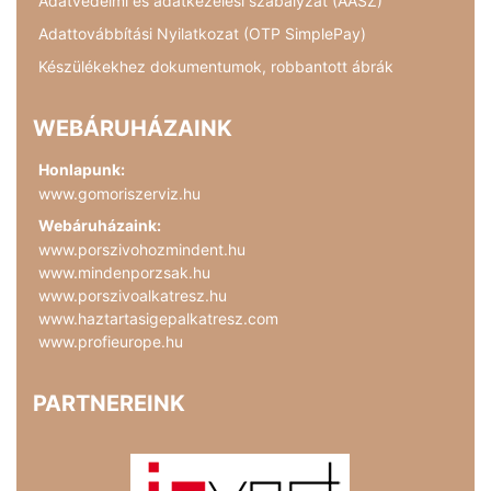
Adatvédelmi és adatkezelési szabályzat (AASZ)
Adattovábbítási Nyilatkozat (OTP SimplePay)
Készülékekhez dokumentumok, robbantott ábrák
WEBÁRUHÁZAINK
Honlapunk:
www.gomoriszerviz.hu
Webáruházaink:
www.porszivohozmindent.hu
www.mindenporzsak.hu
www.porszivoalkatresz.hu
www.haztartasigepalkatresz.com
www.profieurope.hu
PARTNEREINK