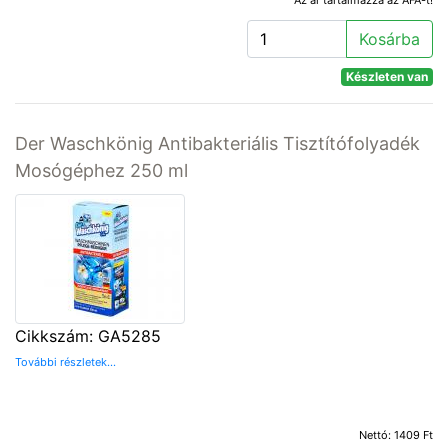
Az ár tartalmazza az ÁFA-t!
Kosárba
Készleten van
Der Waschkönig Antibakteriális Tisztítófolyadék
Mosógéphez 250 ml
Cikkszám: GA5285
További részletek...
Nettó: 1409 Ft