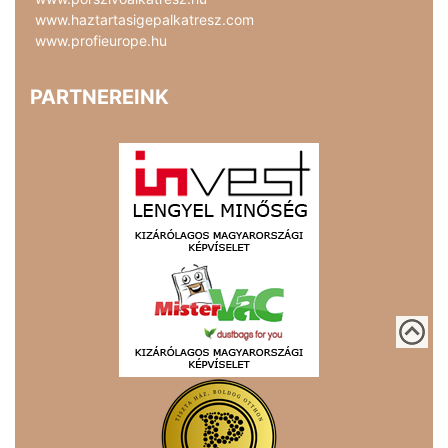
www.haztartasigepalkatresz.com
www.profieurope.hu
PARTNEREINK