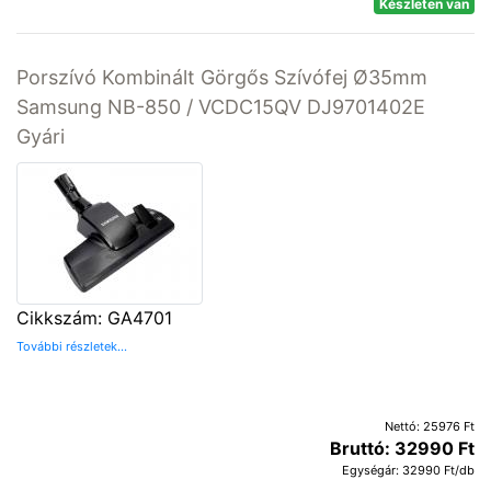
Készleten van
Porszívó Kombinált Görgős Szívófej Ø35mm
Samsung NB-850 / VCDC15QV DJ9701402E
Gyári
Cikkszám: GA4701
További részletek...
Nettó: 25976 Ft
Bruttó: 32990 Ft
Egységár: 32990 Ft/db