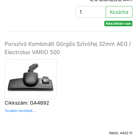
Az ár tartalmazza az ÁFA-t!
Kosárba
Készleten van
Porszívó Kombinált Görgős Szívófej 32mm AEG /
Electrolux VARIO 500
Cikkszám: GA4892
További részletek...
Nettó: 4402 Ft