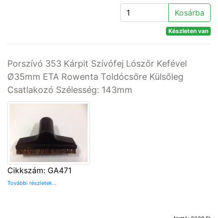
Kosárba
Készleten van
Porszívó 353 Kárpit Szívófej Lószőr Kefével
Ø35mm ETA Rowenta Toldócsőre Külsőleg
Csatlakozó Szélesség: 143mm
Cikkszám: GA471
További részletek...