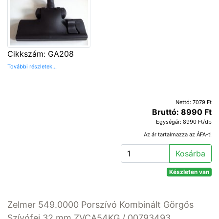
Cikkszám: GA208
További részletek...
Nettó: 7079 Ft
Bruttó: 8990 Ft
Egységár: 8990 Ft/db
Az ár tartalmazza az ÁFA-t!
Kosárba
Készleten van
Zelmer 549.0000 Porszívó Kombinált Görgős
Szívófej 32 mm ZVCA54KG / 00793493