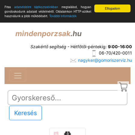
Friss
adatvédelmi tájékoztatónkban
megtalálod, hogyan
Elfogadom
gondoskodunk adataid védelméről. Oldalainkon HTTP-sütiket
használunk a jobb működésért.
További információk
mindenporzsak
.hu
Szakértő segítség
- Hétfőtől-péntekig:
9:00-16:00
06-70/420-0011
nagyker@gomoriszerviz.hu
Keresés