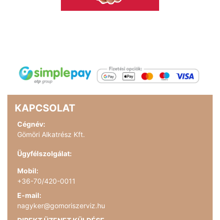
KAPCSOLAT
Cégnév:
Gömöri Alkatrész Kft.
Ügyfélszolgálat:
Mobil:
+36-70/420-0011
E-mail:
nagyker@gomoriszerviz.hu