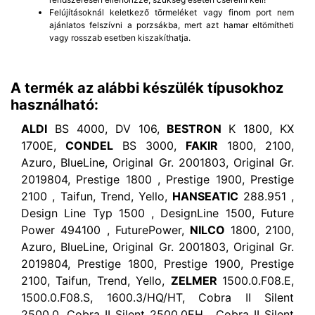
Felújításoknál keletkező törmeléket vagy finom port nem
ajánlatos felszívni a porzsákba, mert azt hamar eltömítheti
vagy rosszab esetben kiszakíthatja.
A termék az alábbi készülék típusokhoz
használható:
ALDI
BS 4000, DV 106,
BESTRON
K 1800, KX
1700E,
CONDEL
BS 3000,
FAKIR
1800, 2100,
Azuro, BlueLine, Original Gr. 2001803, Original Gr.
2019804, Prestige 1800 , Prestige 1900, Prestige
2100 , Taifun, Trend, Yello,
HANSEATIC
288.951 ,
Design Line Typ 1500 , DesignLine 1500, Future
Power 494100 , FuturePower,
NILCO
1800, 2100,
Azuro, BlueLine, Original Gr. 2001803, Original Gr.
2019804, Prestige 1800, Prestige 1900, Prestige
2100, Taifun, Trend, Yello,
ZELMER
1500.0.F08.E,
1500.0.F08.S, 1600.3/HQ/HT, Cobra II Silent
2500.0, Cobra II Silent 2500.0EH , Cobra II Silent