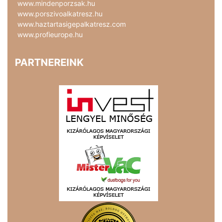
www.mindenporzsak.hu
www.porszivoalkatresz.hu
www.haztartasigepalkatresz.com
www.profieurope.hu
PARTNEREINK