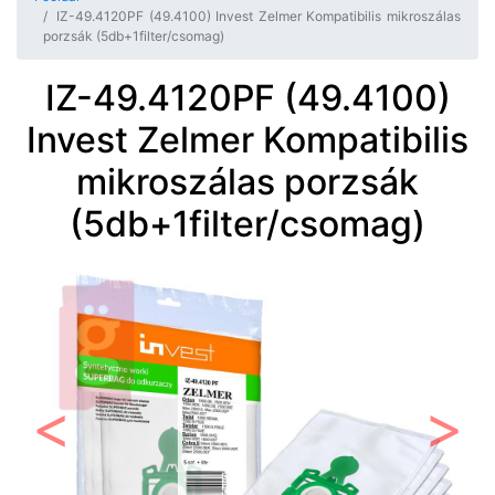
IZ-49.4120PF (49.4100) Invest Zelmer Kompatibilis mikroszálas
porzsák (5db+1filter/csomag)
IZ-49.4120PF (49.4100)
Invest Zelmer Kompatibilis
mikroszálas porzsák
(5db+1filter/csomag)
Előző
Követ