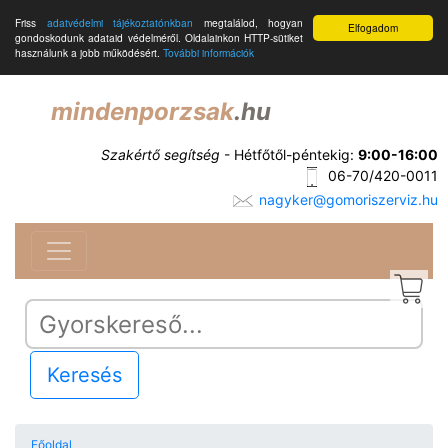
Friss
adatvédelmi tájékoztatónkban
megtalálod, hogyan
Elfogadom
gondoskodunk adataid védelméről. Oldalainkon HTTP-sütiket
használunk a jobb működésért.
További információk
mindenporzsak
.hu
Szakértő segítség
- Hétfőtől-péntekig:
9:00-16:00
06-70/420-0011
nagyker@gomoriszerviz.hu
Keresés
Főoldal