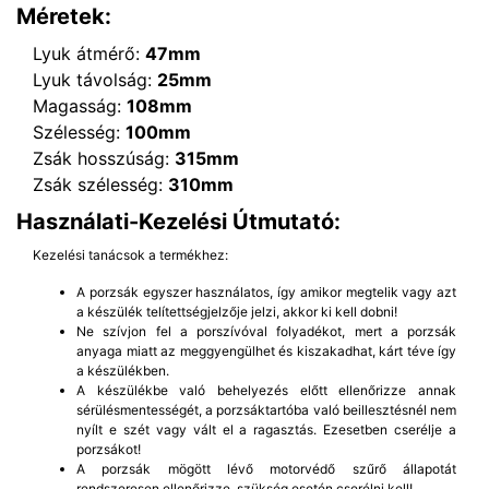
Méretek:
Lyuk átmérő:
47mm
Lyuk távolság:
25mm
Magasság:
108mm
Szélesség:
100mm
Zsák hosszúság:
315mm
Zsák szélesség:
310mm
Használati-Kezelési Útmutató:
Kezelési tanácsok a termékhez:
A porzsák egyszer használatos, így amikor megtelik vagy azt
a készülék telítettségjelzője jelzi, akkor ki kell dobni!
Ne szívjon fel a porszívóval folyadékot, mert a porzsák
anyaga miatt az meggyengülhet és kiszakadhat, kárt téve így
a készülékben.
A készülékbe való behelyezés előtt ellenőrizze annak
sérülésmentességét, a porzsáktartóba való beillesztésnél nem
nyílt e szét vagy vált el a ragasztás. Ezesetben cserélje a
porzsákot!
A porzsák mögött lévő motorvédő szűrő állapotát
rendszeresen ellenőrizze, szükség esetén cserélni kell!