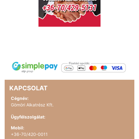
KAPCSOLAT
Cégnév:
Gömöri Alkatrész Kft.
Ügyfélszolgálat:
Mobil:
+36-70/420-0011