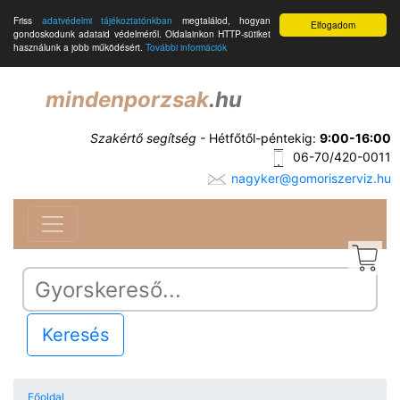
Friss
adatvédelmi tájékoztatónkban
megtalálod, hogyan
Elfogadom
gondoskodunk adataid védelméről. Oldalainkon HTTP-sütiket
használunk a jobb működésért.
További információk
mindenporzsak
.hu
Szakértő segítség
- Hétfőtől-péntekig:
9:00-16:00
06-70/420-0011
nagyker@gomoriszerviz.hu
Keresés
Főoldal