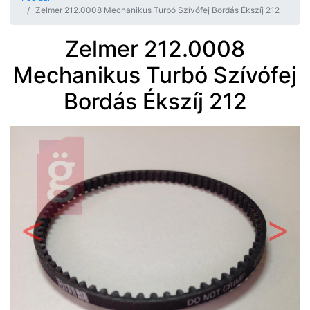
Zelmer 212.0008 Mechanikus Turbó Szívófej Bordás Ékszíj 212
Zelmer 212.0008
Mechanikus Turbó Szívófej
Bordás Ékszíj 212
Előző
Követ