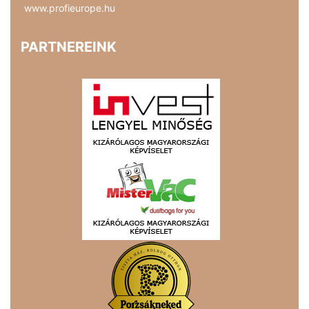
www.profieurope.hu
PARTNEREINK