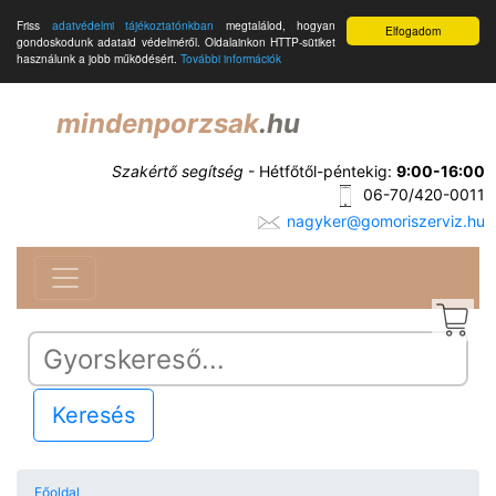
Friss
adatvédelmi tájékoztatónkban
megtalálod, hogyan
Elfogadom
gondoskodunk adataid védelméről. Oldalainkon HTTP-sütiket
használunk a jobb működésért.
További információk
mindenporzsak
.hu
Szakértő segítség
- Hétfőtől-péntekig:
9:00-16:00
06-70/420-0011
nagyker@gomoriszerviz.hu
Keresés
Főoldal