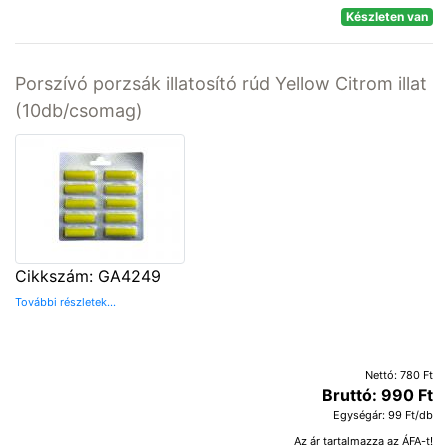
Készleten van
Porszívó porzsák illatosító rúd Yellow Citrom illat
(10db/csomag)
Cikkszám: GA4249
További részletek...
Nettó: 780 Ft
Bruttó: 990 Ft
Egységár: 99 Ft/db
Az ár tartalmazza az ÁFA-t!