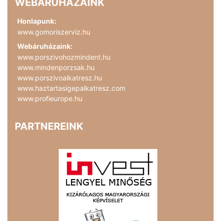
WEBÁRUHÁZAINK
Honlapunk:
www.gomoriszerviz.hu
Webáruházaink:
www.porszivohozmindent.hu
www.mindenporzsak.hu
www.porszivoalkatresz.hu
www.haztartasigepalkatresz.com
www.profieurope.hu
PARTNEREINK