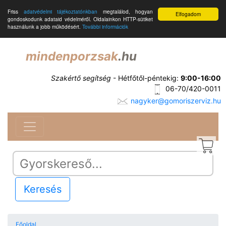
Friss
adatvédelmi tájékoztatónkban
megtalálod, hogyan
Elfogadom
gondoskodunk adataid védelméről. Oldalainkon HTTP-sütiket
használunk a jobb működésért.
További információk
mindenporzsak
.hu
Szakértő segítség
- Hétfőtől-péntekig:
9:00-16:00
06-70/420-0011
nagyker@gomoriszerviz.hu
Keresés
Főoldal