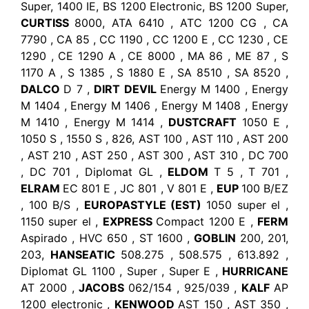
Super, 1400 IE, BS 1200 Electronic, BS 1200 Super,
CURTISS
8000, ATA 6410 , ATC 1200 CG , CA
7790 , CA 85 , CC 1190 , CC 1200 E , CC 1230 , CE
1290 , CE 1290 A , CE 8000 , MA 86 , ME 87 , S
1170 A , S 1385 , S 1880 E , SA 8510 , SA 8520 ,
DALCO
D 7 ,
DIRT DEVIL
Energy M 1400 , Energy
M 1404 , Energy M 1406 , Energy M 1408 , Energy
M 1410 , Energy M 1414 ,
DUSTCRAFT
1050 E ,
1050 S , 1550 S , 826, AST 100 , AST 110 , AST 200
, AST 210 , AST 250 , AST 300 , AST 310 , DC 700
, DC 701 , Diplomat GL ,
ELDOM
T 5 , T 701 ,
ELRAM
EC 801 E , JC 801 , V 801 E ,
EUP
100 B/EZ
, 100 B/S ,
EUROPASTYLE (EST)
1050 super el ,
1150 super el ,
EXPRESS
Compact 1200 E ,
FERM
Aspirado , HVC 650 , ST 1600 ,
GOBLIN
200, 201,
203,
HANSEATIC
508.275 , 508.575 , 613.892 ,
Diplomat GL 1100 , Super , Super E ,
HURRICANE
AT 2000 ,
JACOBS
062/154 , 925/039 ,
KALF
AP
1200 electronic ,
KENWOOD
AST 150 , AST 350 ,