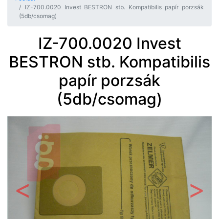
IZ-700.0020 Invest BESTRON stb. Kompatibilis papír porzsák
(5db/csomag)
IZ-700.0020 Invest
BESTRON stb. Kompatibilis
papír porzsák
(5db/csomag)
Előző
Követ