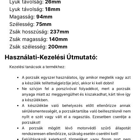
Lyuk távolság:
26mm
Lyuk távolság:
18mm
Magasság:
94mm
Szélesség:
75mm
Zsák hosszúság:
237mm
Zsák magasság:
140mm
Zsák szélesség:
200mm
Használati-Kezelési Útmutató:
Kezelési tanácsok a termékhez:
A porzsák egyszer használatos, így amikor megtelik vagy azt
a készülék telítettségjelzője jelzi, akkor ki kell dobni!
Ne szívjon fel a porszívóval folyadékot, mert a porzsák
anyaga miatt az meggyengülhet és kiszakadhat, kárt téve így
a készülékben.
A készülékbe való behelyezés előtt ellenőrizze annak
sérülésmentességét, a porzsáktartóba való beillesztésnél nem
nyílt e szét vagy vált el a ragasztás. Ezesetben cserélje a
porzsákot!
A porzsák mögött lévő motorvédő szűrő állapotát
rendszeresen ellenőrizze, szükség esetén cserélni kell!
Felújításoknál keletkező törmeléket vagy finom port nem