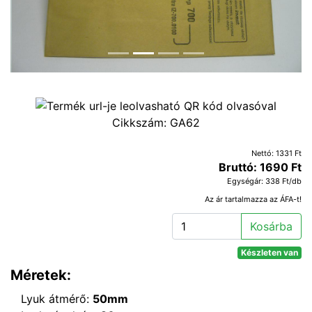
Cikkszám:
GA62
Nettó: 1331 Ft
Bruttó: 1690 Ft
Egységár: 338 Ft/db
Az ár tartalmazza az ÁFA-t!
Kosárba
Készleten van
Méretek:
Lyuk átmérő:
50mm