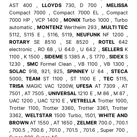
AST 400 ,
LLOYDS
730, D 700 ,
MELISSA
Compact 7000 , Compact 7000 EL , Compact
7000 HP , VCP 1400 ,
MONIX
Turbo 1000 , Turbo
automatic ,
MONTENZ
Wertheim 293 ,
MULTI TEC
5112, 5115 E , 5116, 5119,
NEUFUNK
NF 1200 ,
ROTARY
SE 8510 , SE 8520 ,
ROTEL
642
electronic , RO 68 , U 64.0 , U 64.2 ,
SELLERS
K
1100 , K 1500 ,
SIDEME
S 1385 A , S 1770 ,
SIDEX
S
1230 ,
SMC
Formel Clean , VB 1100 , VB 1300 ,
SOLAC
918, 921, 925,
SPINNEY
U 64 ,
STECA
5000,
TEAM
ST 1100 , ST 1100 E ,
TEC
5115,
TRISA
MAGIC VAC 1200W,
UFESA
AT 7309 , AT
7501 , AT 7505 ,
UNIVERSAL
1210 E , M 86 , M 87 ,
UAC 1200 , UAC 1210 E ,
VETRELLA
Trotter 1000,
Trotter 1100, Trotter 3360, Trotter 3361, Trotter
3362,
WELTSTAR
1500 Turbo, 1501,
WHITE AND
BROWN
AT 1550 , AT 1650 ,
ZELMER
700.0 , 700.1
, 700.5 , 700.6 , 701.0 , 701.5 , 701.6 , Super 700 ,