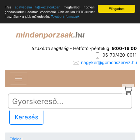
Friss
adatvédelmi tájékoztatónkban
megtalálod, hogyan
Elfogadom
gondoskodunk adataid védelméről. Oldalainkon HTTP-sütiket
használunk a jobb működésért.
További információk
mindenporzsak
.hu
Szakértő segítség
- Hétfőtől-péntekig:
9:00-16:00
06-70/420-0011
nagyker@gomoriszerviz.hu
Keresés
Főoldal