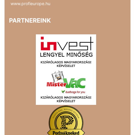
www.profieurope.hu
PARTNEREINK