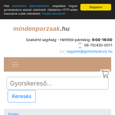
Friss
adatvédelmi tájékoztatónkban
megtalálod, hogyan
Elfogadom
gondoskodunk adataid védelméről. Oldalainkon HTTP-sütiket
használunk a jobb működésért.
További információk
mindenporzsak
.hu
Szakértő segítség
- Hétfőtől-péntekig:
9:00-16:00
06-70/420-0011
nagyker@gomoriszerviz.hu
Keresés
Főoldal