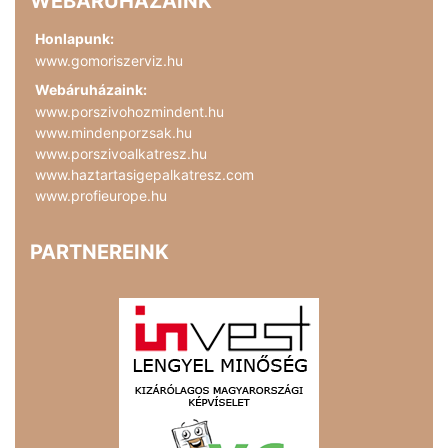
WEBÁRUHÁZAINK
Honlapunk:
www.gomoriszerviz.hu
Webáruházaink:
www.porszivohozmindent.hu
www.mindenporzsak.hu
www.porszivoalkatresz.hu
www.haztartasigepalkatresz.com
www.profieurope.hu
PARTNEREINK