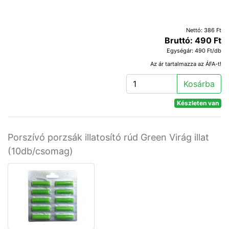
Nettó: 386 Ft
Bruttó: 490 Ft
Egységár: 490 Ft/db
Az ár tartalmazza az ÁFA-t!
Kosárba
Készleten van
Porszívó porzsák illatosító rúd Green Virág illat
(10db/csomag)