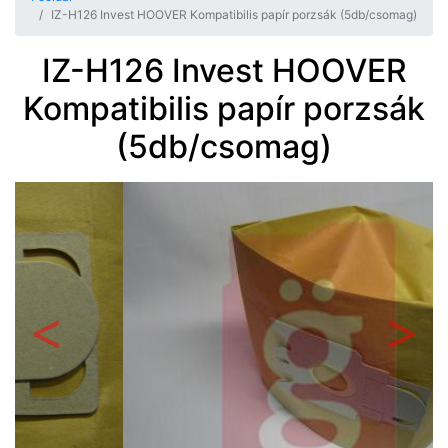
IZ-H126 Invest HOOVER Kompatibilis papír porzsák (5db/csomag)
IZ-H126 Invest HOOVER
Kompatibilis papír porzsák
(5db/csomag)
Előző
Követ