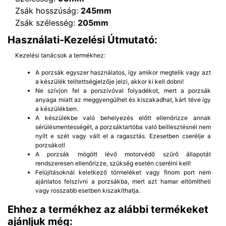
Zsák hosszúság:
245mm
Zsák szélesség:
205mm
Használati-Kezelési Útmutató:
Kezelési tanácsok a termékhez:
A porzsák egyszer használatos, így amikor megtelik vagy azt
a készülék telítettségjelzője jelzi, akkor ki kell dobni!
Ne szívjon fel a porszívóval folyadékot, mert a porzsák
anyaga miatt az meggyengülhet és kiszakadhat, kárt téve így
a készülékben.
A készülékbe való behelyezés előtt ellenőrizze annak
sérülésmentességét, a porzsáktartóba való beillesztésnél nem
nyílt e szét vagy vált el a ragasztás. Ezesetben cserélje a
porzsákot!
A porzsák mögött lévő motorvédő szűrő állapotát
rendszeresen ellenőrizze, szükség esetén cserélni kell!
Felújításoknál keletkező törmeléket vagy finom port nem
ajánlatos felszívni a porzsákba, mert azt hamar eltömítheti
vagy rosszabb esetben kiszakíthatja.
Ehhez a termékhez az alábbi termékeket
ajánljuk még: