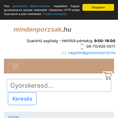
Friss
adatvédelmi tájékoztatónkban
megtalálod, hogyan
Elfogadom
gondoskodunk adataid védelméről. Oldalainkon HTTP-sütiket
használunk a jobb működésért.
További információk
mindenporzsak
.hu
Szakértő segítség
- Hétfőtől-péntekig:
9:00-16:00
06-70/420-0011
nagyker@gomoriszerviz.hu
Keresés
Főoldal