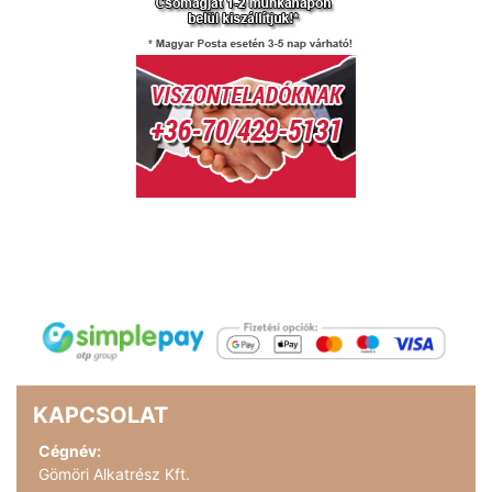
KAPCSOLAT
Cégnév:
Gömöri Alkatrész Kft.