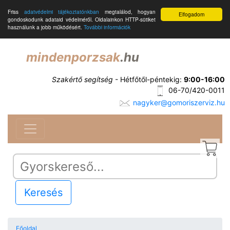
Friss
adatvédelmi tájékoztatónkban
megtalálod, hogyan
Elfogadom
gondoskodunk adataid védelméről. Oldalainkon HTTP-sütiket
használunk a jobb működésért.
További információk
mindenporzsak
.hu
Szakértő segítség
- Hétfőtől-péntekig:
9:00-16:00
06-70/420-0011
nagyker@gomoriszerviz.hu
Keresés
Főoldal