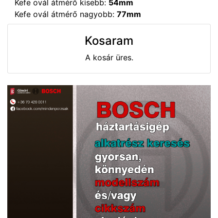
Kefe ovál átmérő kisebb:
54mm
Kefe ovál átmérő nagyobb:
77mm
Kosaram
A kosár üres.