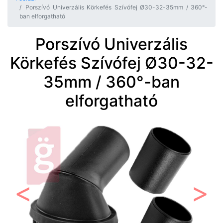
Porszívó Univerzális Körkefés Szívófej Ø30-32-35mm / 360°-
ban elforgatható
Porszívó Univerzális
Körkefés Szívófej Ø30-32-
35mm / 360°-ban
elforgatható
Előző
Követ