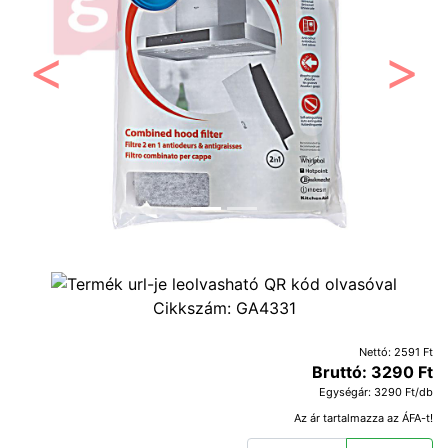
Előző
Követ
Cikkszám:
GA4331
Nettó: 2591 Ft
Bruttó: 3290 Ft
Egységár: 3290 Ft/db
Az ár tartalmazza az ÁFA-t!