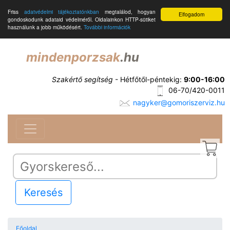
Friss
adatvédelmi tájékoztatónkban
megtalálod, hogyan
Elfogadom
gondoskodunk adataid védelméről. Oldalainkon HTTP-sütiket
használunk a jobb működésért.
További információk
mindenporzsak
.hu
Szakértő segítség
- Hétfőtől-péntekig:
9:00-16:00
06-70/420-0011
nagyker@gomoriszerviz.hu
Keresés
Főoldal