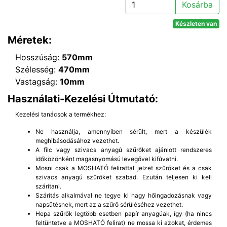
Kosárba
Készleten van
Méretek:
Hosszúság:
570mm
Szélesség:
470mm
Vastagság:
10mm
Használati-Kezelési Útmutató:
Kezelési tanácsok a termékhez:
Ne használja, amennyiben sérült, mert a készülék
meghibásodásához vezethet.
A filc vagy szivacs anyagú szűrőket ajánlott rendszeres
időközönként magasnyomású levegővel kifúvatni.
Mosni csak a MOSHATÓ felirattal jelzet szűrőket és a csak
szivacs anyagú szűrőket szabad. Ezután teljesen ki kell
szárítani.
Szárítás alkalmával ne tegye ki nagy hőingadozásnak vagy
napsütésnek, mert az a szűrő sérüléséhez vezethet.
Hepa szűrők legtöbb esetben papír anyagúak, így (ha nincs
feltüntetve a MOSHATÓ felirat) ne mossa ki azokat, érdemes