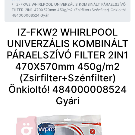
IZ-FKW2 WHIRLPOOL UNIVERZÁLIS KOMBINÁLT PÁRAELSZÍVÓ
FILTER 2IN1 470X570mm 450g/m2 (Zsírfilter+Szénfilter) Önkioltó!
484000008524 Gyári
IZ-FKW2 WHIRLPOOL
UNIVERZÁLIS KOMBINÁLT
PÁRAELSZÍVÓ FILTER 2IN1
470X570mm 450g/m2
(Zsírfilter+Szénfilter)
Önkioltó! 484000008524
Gyári