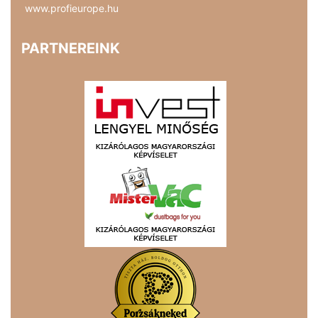
www.profieurope.hu
PARTNEREINK