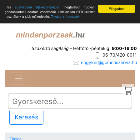
Friss
adatvédelmi tájékoztatónkban
megtalálod, hogyan
Elfogadom
gondoskodunk adataid védelméről. Oldalainkon HTTP-sütiket
használunk a jobb működésért.
További információk
mindenporzsak
.hu
Szakértő segítség
- Hétfőtől-péntekig:
9:00-16:00
06-70/420-0011
nagyker@gomoriszerviz.hu
Keresés
Főoldal