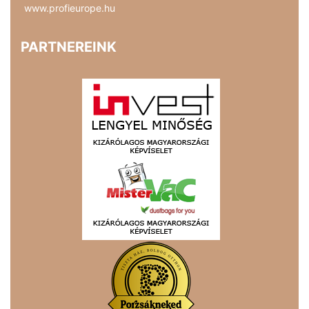
www.profieurope.hu
PARTNEREINK