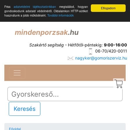
Friss
adatvédelmi tájékoztatónkban
megtalálod, hogyan
Elfogadom
gondoskodunk adataid védelméről. Oldalainkon HTTP-sütiket
használunk a jobb működésért.
További információk
mindenporzsak
.hu
Szakértő segítség
- Hétfőtől-péntekig:
9:00-16:00
06-70/420-0011
nagyker@gomoriszerviz.hu
Keresés
Főoldal