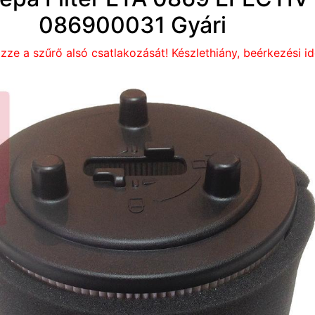
086900031 Gyári
izze a szűrő alsó csatlakozását! Készlethiány, beérkezési id