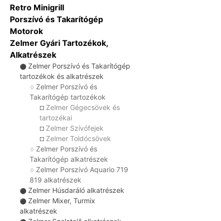
Retro Minigrill
Porszívó és Takarítógép
Motorok
Zelmer Gyári Tartozékok,
Alkatrészek
Zelmer Porszívó és Takarítógép
⚫
tartozékok és alkatrészek
Zelmer Porszívó és
♢
Takarítógép tartozékok
Zelmer Gégecsövek és
☐
tartozékai
Zelmer Szívófejek
☐
Zelmer Toldócsövek
☐
Zelmer Porszívó és
♢
Takarítógép alkatrészek
Zelmer Porszívó Aquario 719
♢
819 alkatrészek
Zelmer Húsdaráló alkatrészek
⚫
Zelmer Mixer, Turmix
⚫
alkatrészek