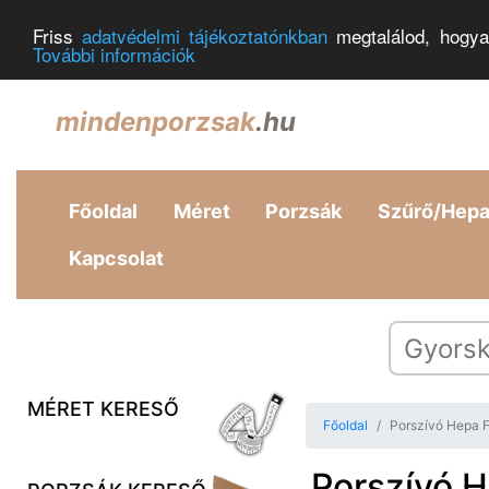
Friss
adatvédelmi tájékoztatónkban
megtalálod, hogya
További információk
mindenporzsak
.hu
Főoldal
Méret
Porzsák
Szűrő/Hep
Kapcsolat
MÉRET KERESŐ
Főoldal
Porszívó Hepa F
Porszívó H