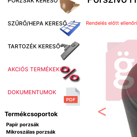
PORZSÁK KERESŐ
Rendelés előtt ellenőr
SZŰRŐ/HEPA KERESŐ
TARTOZÉK KERESŐ
AKCIÓS TERMÉKEK
DOKUMENTUMOK
Termékcsoportok
Előző
Papír porzsák
Mikroszálas porzsák