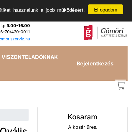
Elfogadom
tiket használunk a jobb működésért.
kig:
9:00-16:00
6-70/420-0011
moriszerviz.hu
VISZONTELADÓKNAK
Bejelentkezés
Kosaram
A kosár üres.
Ovális