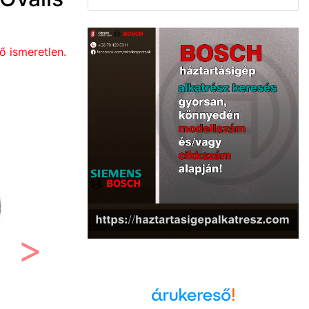
ő ismeretlen.
Következő