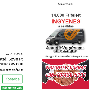
Árukereső.hu
Nettó: 4165 Ft
uttó: 5290 Ft
ységár: 5290 Ft/db
rtalmazza az ÁFA-t!
Kosárba
Készleten van