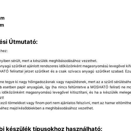
mm
mm
ési Útmutató:
khez:
yiben sérült, mert a készülék meghibásodásához vezethet.
 anyagú szűrőket ajánlott rendszeres időközönként magasnyomású levegővel kifú
TÓ felirattal jelzet szűrőket és a csak szivacs anyagú szűrőket szabad. Ezut
 ne tegye ki nagy hőingadozásnak vagy napsütésnek, mert az a szűrő sérüléséh
b esetben papír anyagúak, így (ha nincs feltüntetve a MOSHATÓ felirat) ne mo
 időközönként magasnyomású levegővel kitisztítani, és ha a készülék meleg
zt!
kező törmeléket vagy finom port nem ajánlatos felszívni, mert az hamar eltömíthet
éhez majd későbbiekben a meghibásodásához vezethet.
bi készülék típusokhoz használható: