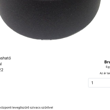
Br
Eg
22
Az ár ta
 központi levegőszűrő szivacs szűrővel