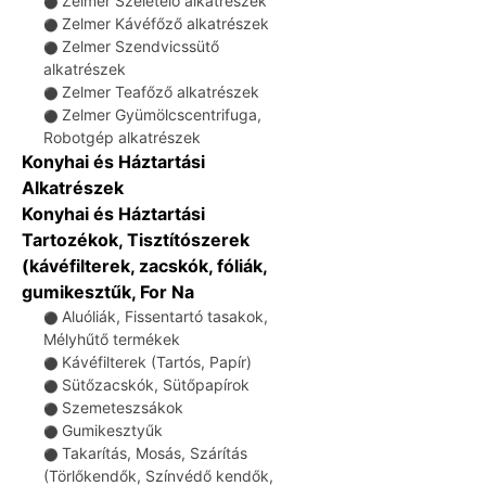
Zelmer Szeletelő alkatrészek
⚫
Zelmer Kávéfőző alkatrészek
⚫
Zelmer Szendvicssütő
⚫
alkatrészek
Zelmer Teafőző alkatrészek
⚫
Zelmer Gyümölcscentrifuga,
⚫
Robotgép alkatrészek
Konyhai és Háztartási
Alkatrészek
Konyhai és Háztartási
Tartozékok, Tisztítószerek
(kávéfilterek, zacskók, fóliák,
gumikesztűk, For Na
Aluóliák, Fissentartó tasakok,
⚫
Mélyhűtő termékek
Kávéfilterek (Tartós, Papír)
⚫
Sütőzacskók, Sütőpapírok
⚫
Szemeteszsákok
⚫
Gumikesztyűk
⚫
Takarítás, Mosás, Szárítás
⚫
(Törlőkendők, Színvédő kendők,