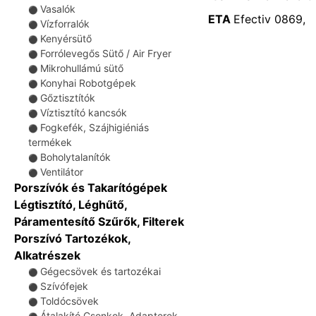
Vasalók
⚫
ETA
Efectiv 0869,
Vízforralók
⚫
Kenyérsütő
⚫
Forrólevegős Sütő / Air Fryer
⚫
Mikrohullámú sütő
⚫
Konyhai Robotgépek
⚫
Gőztisztítók
⚫
Víztisztító kancsók
⚫
Fogkefék, Szájhigiéniás
⚫
termékek
Boholytalanítók
⚫
Ventilátor
⚫
Porszívók és Takarítógépek
Légtisztító, Léghűtő,
Páramentesítő Szűrők, Filterek
Porszívó Tartozékok,
Alkatrészek
Gégecsövek és tartozékai
⚫
Szívófejek
⚫
Toldócsövek
⚫
Átalakító Csonkok, Adapterek