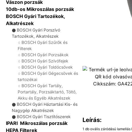
Vászon porzsák
10db-os Mikroszálas porzsák
BOSCH Gyári Tartozékok,
Alkatrészek
BOSCH Gyári Porszívó
⚫
Tartozékok, Alkatrészek
BOSCH Gyári Szűrők és
♢
Filterek
BOSCH Gyári Porzsákok
♢
BOSCH Gyári Szívófejek
♢
BOSCH Gyári Toldócsövek
♢
BOSCH Gyári Gégecsövek és
♢
tartozékai
Cikkszám:
GA42
BOSCH Gyári Tartály,
♢
Portartály, Porzsáktartó, Töltő,
Akku és Egyéb Alkatrészek
BOSCH Gyári Háztartási Kis- és
⚫
Nagygép Alkatrészek
BOSCH Gyári Tisztítószerek
⚫
Leírás:
IPARI Mikroszálas porzsák
1 db ovális záródású lamellás
HEPA Filterek