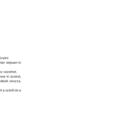
vatni.
án teljesen ki
ez vezethet.
ssa ki azokat,
edését okozza,
i a szűrőt és a