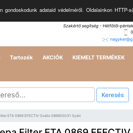
n gondoskodunk adataid védelméről. Oldalainkon HTTP-sü
Szakértő segítség
- Hétfőtől-pénte
0
nagyker@go
a
Tartozék
AKCIÓK
KIEMELT TERMÉKEK
Keresés
ilter ETA 0869 EFECTIV Ovális 086900031 Gyári
epa Filter ETA 0869 EFECTIV 