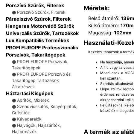
Porszívó Szűrők, Filterek
Méretek:
Porszívó Szűrők, Filterek
⚫
Belső átmérő:
139
Páraelszívó Szűrők, Filterek
Külső átmérő:
170
Hengeres Motorvédő Szűrők
Magasság:
102mm
Univerzális Szűrők, Tartozékok
Lux Kompatibilis Termékek
Használati-Kezel
PROFI EUROPE Professzionális
Kezelési tanácsok a termé
Porszívók, Takarítógépek
PROFI EUROPE Porszívók,
Ne használja, amenn
⚫
A filc vagy szivacs
Takarítógépek
Mosni csak a MOSHA
PROFI EUROPE Porszívó és
⚫
kell szárítani.
Takarítógép Tartozékok
Szárítás alkalmával
Alkatrészek
Hepa szűrők legtöb
Háztartási Kisgépek
érdemes rendszeres
akkor cserélni kell a
Aprítók, Mixerek
⚫
Felújításoknál kelet
Szendvicssütők, Kenyérpirítók,
⚫
készülék melegedés
Grillsütők
Kávédarálók
⚫
Hajvágók, Hajszárítók,
⚫
A termék az aláb
Hajformázók