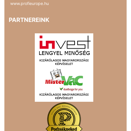
www.profieurope.hu
PARTNEREINK