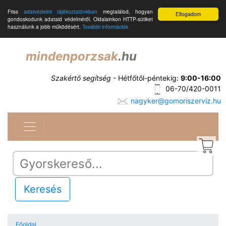
Friss
adatvédelmi tájékoztatónkban
megtalálod, hogyan
Elfogadom
gondoskodunk adataid védelméről. Oldalainkon HTTP-sütiket
használunk a jobb működésért.
További információk
mindenporzsak
.hu
Szakértő segítség
- Hétfőtől-péntekig:
9:00-16:00
06-70/420-0011
nagyker@gomoriszerviz.hu
Keresés
Főoldal