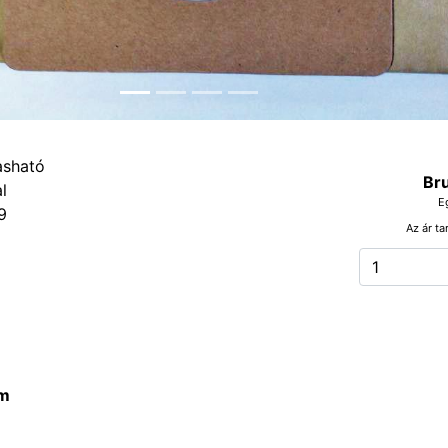
Bru
E
9
Az ár ta
m
m