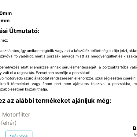
70mm
0mm
ési Útmutató:
khez:
sználatos, így amikor megtelik vagy azt a készülék telítettségjelzője jelzi, akkor
rszívóval folyadékot, mert a porzsák anyaga miatt az meggyengülhet és kiszaka
ehelyezés előtt ellenőrizze annak sérülésmentességét, a porzsáktartóba való 
y vált el a ragasztás. Ezesetben cserélje a porzsákot!
vő motorvédő szűrő állapotát rendszeresen ellenőrizze, szükség esetén cserélni 
etkező törmeléket vagy finom port nem ajánlatos felszívni a porzsákba, 
szabb esetben kiszakíthatja.
z az alábbi termékeket ajánljuk még:
 Motorfilter
fehér)
B
E
Méretek