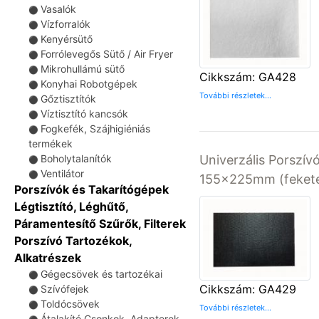
Vasalók
⚫
Vízforralók
⚫
Kenyérsütő
⚫
Forrólevegős Sütő / Air Fryer
⚫
Mikrohullámú sütő
⚫
Cikkszám: GA428
Konyhai Robotgépek
⚫
További részletek...
Gőztisztítók
⚫
Víztisztító kancsók
⚫
Fogkefék, Szájhigiéniás
⚫
termékek
Boholytalanítók
Univerzális Porszívó
⚫
Ventilátor
⚫
155x225mm (fekete
Porszívók és Takarítógépek
Légtisztító, Léghűtő,
Páramentesítő Szűrők, Filterek
Porszívó Tartozékok,
Alkatrészek
Gégecsövek és tartozékai
⚫
Cikkszám: GA429
Szívófejek
⚫
Toldócsövek
⚫
További részletek...
Átalakító Csonkok, Adapterek