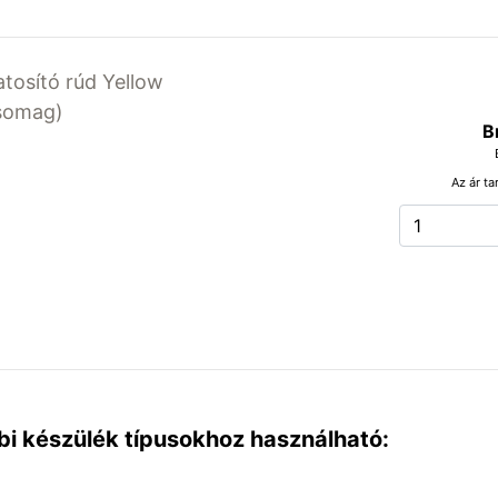
atosító rúd Yellow
csomag)
B
Az ár ta
bi készülék típusokhoz használható: