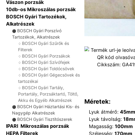
Vászon porzsák
10db-os Mikroszálas porzsák
BOSCH Gyári Tartozékok,
Alkatrészek
BOSCH Gyári Porszívó
⚫
Tartozékok, Alkatrészek
BOSCH Gyári Szűrők és
♢
Filterek
BOSCH Gyári Porzsákok
♢
BOSCH Gyári Szívófejek
♢
Cikkszám:
GA41
BOSCH Gyári Toldócsövek
♢
BOSCH Gyári Gégecsövek és
♢
tartozékai
BOSCH Gyári Tartály,
♢
Portartály, Porzsáktartó, Töltő,
Akku és Egyéb Alkatrészek
Méretek:
BOSCH Gyári Háztartási Kis- és
⚫
Lyuk átmérő:
45m
Nagygép Alkatrészek
Lyuk távolság:
18m
BOSCH Gyári Tisztítószerek
⚫
IPARI Mikroszálas porzsák
Magasság:
100mm
HEPA Filterek
Szélesség:
170mm