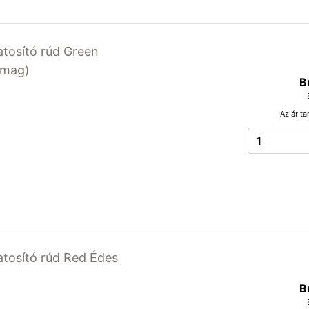
latosító rúd Green
somag)
B
Az ár ta
latosító rúd Red Édes
B