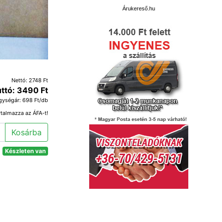
Árukereső.hu
Nettó: 2748 Ft
ttó: 3490 Ft
gységár: 698 Ft/db
rtalmazza az ÁFA-t!
Kosárba
Készleten van