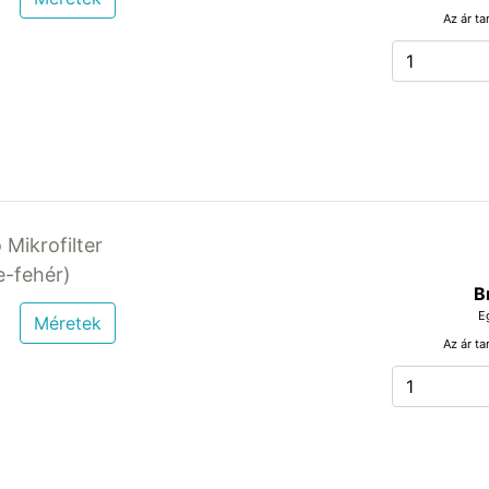
Az ár ta
 Mikrofilter
-fehér)
B
E
Méretek
Az ár ta