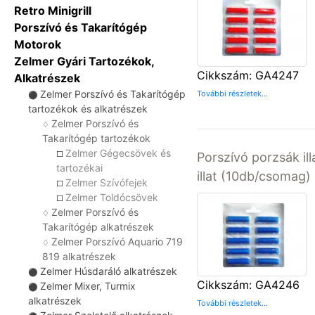
Retro Minigrill
Porszívó és Takarítógép
Motorok
Zelmer Gyári Tartozékok,
Cikkszám: GA4247
Alkatrészek
Zelmer Porszívó és Takarítógép
További részletek...
⚫
tartozékok és alkatrészek
Zelmer Porszívó és
♢
Takarítógép tartozékok
Zelmer Gégecsövek és
☐
Porszívó porzsák ill
tartozékai
illat (10db/csomag)
Zelmer Szívófejek
☐
Zelmer Toldócsövek
☐
Zelmer Porszívó és
♢
Takarítógép alkatrészek
Zelmer Porszívó Aquario 719
♢
819 alkatrészek
Zelmer Húsdaráló alkatrészek
⚫
Cikkszám: GA4246
Zelmer Mixer, Turmix
⚫
alkatrészek
További részletek...