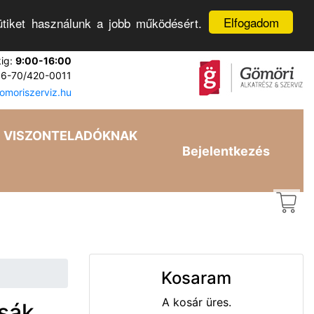
Elfogadom
tiket használunk a jobb működésért.
kig:
9:00-16:00
6-70/420-0011
moriszerviz.hu
VISZONTELADÓKNAK
Bejelentkezés
Kosaram
A kosár üres.
zsák