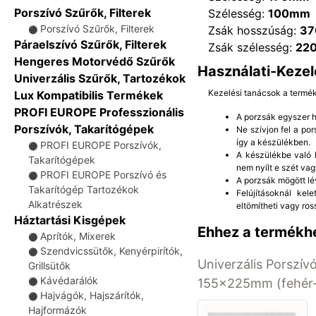
Porszívó Szűrők, Filterek
Szélesség:
100mm
Porszívó Szűrők, Filterek
Zsák hosszúság:
3
⚫
Páraelszívó Szűrők, Filterek
Zsák szélesség:
22
Hengeres Motorvédő Szűrők
Használati-Kezel
Univerzális Szűrők, Tartozékok
Kezelési tanácsok a termé
Lux Kompatibilis Termékek
PROFI EUROPE Professzionális
A porzsák egyszer ha
Porszívók, Takarítógépek
Ne szívjon fel a po
így a készülékben.
PROFI EUROPE Porszívók,
⚫
A készülékbe való b
Takarítógépek
nem nyílt e szét vag
PROFI EUROPE Porszívó és
⚫
A porzsák mögött lé
Takarítógép Tartozékok
Felújításoknál kel
Alkatrészek
eltömítheti vagy ros
Háztartási Kisgépek
Ehhez a termékhe
Aprítók, Mixerek
⚫
Szendvicssütők, Kenyérpirítók,
⚫
Univerzális Porszívó
Grillsütők
Kávédarálók
155x225mm (fehér-
⚫
Hajvágók, Hajszárítók,
⚫
Hajformázók