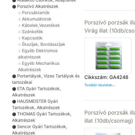
⚫
Porszívó Alkatrészek
⚫
Porzsáktartók
♢
Akkumulátorok
♢
Porszívó porzsák il
Kábelek,Vezetékek
♢
Virág illat (10db/c
Szénkefék
♢
Kapcsolók
♢
Ékszíjak, Bordásszíjak
♢
Egyéb Elektromos
♢
alkatrészek
Egyéb Mechanikus
♢
Alkatrészek
Portartályok, Vizes Tartályok és
⚫
Cikkszám: GA4248
tartozékai
További részletek...
ETA Gyári Tartozékok,
⚫
Alkatrészek
HAUSMEISTER Gyári
⚫
Tartozékok, Alkatrészek
Porszívó porzsák il
THOMAS Gyári Tartozékok,
⚫
illat (10db/csomag)
Alkatrészek
Sencor Gyári Tartozékok,
⚫
Alkatrészek