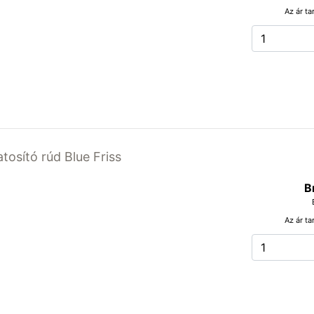
Az ár ta
atosító rúd Blue Friss
B
Az ár ta