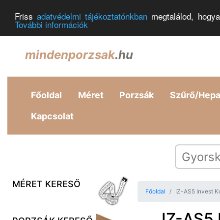
Friss
adatvédelmi tájékoztatónkban
megtalálod, hogya
További információk
mindenporzsak
.hu
Főoldal
Méret
Porzsák
Szűrő/Hep
Kapcsolat
MÉRET KERESŐ
Főoldal
IZ-AS5 Invest Ko
IZ-AS5 