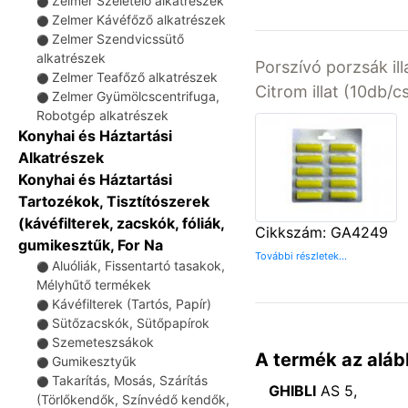
Zelmer Szeletelő alkatrészek
⚫
Zelmer Kávéfőző alkatrészek
⚫
Zelmer Szendvicssütő
⚫
alkatrészek
Porszívó porzsák ill
Zelmer Teafőző alkatrészek
⚫
Citrom illat (10db/
Zelmer Gyümölcscentrifuga,
⚫
Robotgép alkatrészek
Konyhai és Háztartási
Alkatrészek
Konyhai és Háztartási
Tartozékok, Tisztítószerek
(kávéfilterek, zacskók, fóliák,
Cikkszám: GA4249
gumikesztűk, For Na
További részletek...
Aluóliák, Fissentartó tasakok,
⚫
Mélyhűtő termékek
Kávéfilterek (Tartós, Papír)
⚫
Sütőzacskók, Sütőpapírok
⚫
Szemeteszsákok
⚫
A termék az aláb
Gumikesztyűk
⚫
Takarítás, Mosás, Szárítás
⚫
GHIBLI
AS 5,
(Törlőkendők, Színvédő kendők,