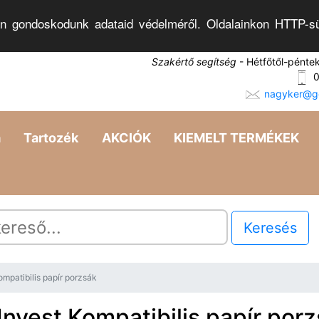
n gondoskodunk adataid védelméről. Oldalainkon HTTP-sü
Szakértő segítség
- Hétfőtől-pénte
0
nagyker@go
a
Tartozék
AKCIÓK
KIEMELT TERMÉKEK
Keresés
mpatibilis papír porzsák
Invest Kompatibilis papír por