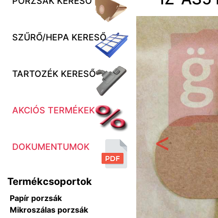
PORZSÁK KERESŐ
SZŰRŐ/HEPA KERESŐ
TARTOZÉK KERESŐ
AKCIÓS TERMÉKEK
DOKUMENTUMOK
Előző
Termékcsoportok
Papír porzsák
Mikroszálas porzsák