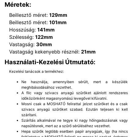
Méretek:
Beillesztő méret:
129mm
Beillesztő méret:
101mm
Hosszúság:
141mm
Szélesség:
122mm
Vastagság:
30mm
Vastagság kekenyebb résznél:
21mm
Használati-Kezelési Útmutató:
Kezelési tanácsok a termékhez:
Ne használja, amennyiben sérült, mert a készülék
meghibásodásához vezethet.
A filc vagy szivacs anyagú szűrőket ajánlott rendszeres
időközönként magasnyomású levegővel kifúvatni.
Mosni csak a MOSHATÓ felirattal jelzet szűrőket és a csak
szivacs anyagú szűrőket szabad. Ezután teljesen ki kell
szárítani.
Szárítás alkalmával ne tegye ki nagy hőingadozásnak vagy
napsütésnek, mert az a szűrő sérüléséhez vezethet.
Hepa szűrők legtöbb esetben papír anyagúak, így (ha nincs
feltüntetve a MOSHATÓ felirat) ne mossa ki azokat, érdemes