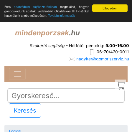
Friss
adatvédelmi tájékoztatónkban
megtalálod, hogyan
Elfogadom
gondoskodunk adataid védelméről. Oldalainkon HTTP-sütiket
használunk a jobb működésért.
További információk
mindenporzsak
.hu
Szakértő segítség
- Hétfőtől-péntekig:
9:00-16:00
06-70/420-0011
nagyker@gomoriszerviz.hu
Keresés
Főoldal