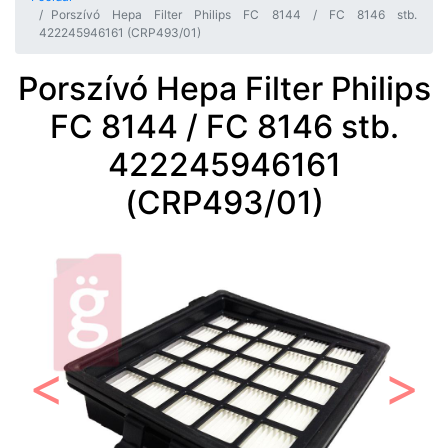
Porszívó Hepa Filter Philips FC 8144 / FC 8146 stb.
422245946161 (CRP493/01)
Porszívó Hepa Filter Philips
FC 8144 / FC 8146 stb.
422245946161
(CRP493/01)
Előző
Követ