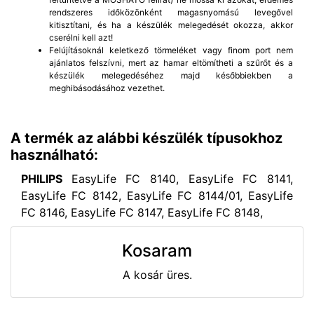
rendszeres időközönként magasnyomású levegővel
kitisztítani, és ha a készülék melegedését okozza, akkor
cserélni kell azt!
Felújításoknál keletkező törmeléket vagy finom port nem
ajánlatos felszívni, mert az hamar eltömítheti a szűrőt és a
készülék melegedéséhez majd későbbiekben a
meghibásodásához vezethet.
A termék az alábbi készülék típusokhoz
használható:
PHILIPS
EasyLife FC 8140, EasyLife FC 8141,
EasyLife FC 8142, EasyLife FC 8144/01, EasyLife
FC 8146, EasyLife FC 8147, EasyLife FC 8148,
Kosaram
A kosár üres.