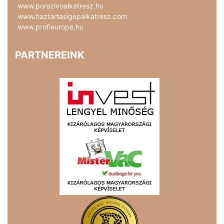
www.porszivoalkatresz.hu
www.haztartasigepalkatresz.com
www.profieurope.hu
PARTNEREINK