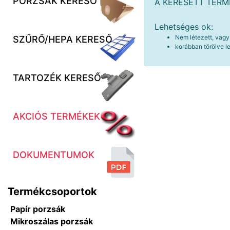
PORZSÁK KERESŐ
A KERESETT TER
Lehetséges ok:
Nem létezett, vagy
SZŰRŐ/HEPA KERESŐ
korábban törölve le
TARTOZÉK KERESŐ
AKCIÓS TERMÉKEK
DOKUMENTUMOK
Termékcsoportok
Papír porzsák
Mikroszálas porzsák