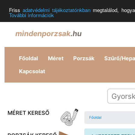
Friss
adatvédelmi tájékoztatónkban
megtalálod, hogya
További információk
mindenporzsak
.hu
Főoldal
Méret
Porzsák
Szűrő/Hep
Kapcsolat
MÉRET KERESŐ
Főoldal