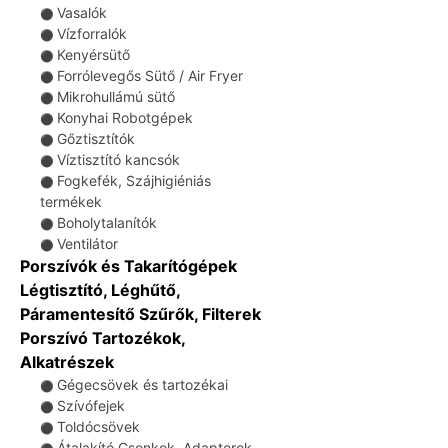
Vasalók
⚫
Vízforralók
⚫
Kenyérsütő
⚫
Forrólevegős Sütő / Air Fryer
⚫
Mikrohullámú sütő
⚫
Konyhai Robotgépek
⚫
Gőztisztítók
⚫
Víztisztító kancsók
⚫
Fogkefék, Szájhigiéniás
⚫
termékek
Boholytalanítók
⚫
Ventilátor
⚫
Porszívók és Takarítógépek
Légtisztító, Léghűtő,
Páramentesítő Szűrők, Filterek
Porszívó Tartozékok,
Alkatrészek
Gégecsövek és tartozékai
⚫
Szívófejek
⚫
Toldócsövek
⚫
Átalakító Csonkok, Adapterek