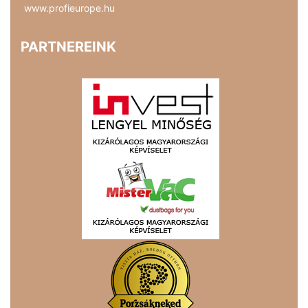
www.profieurope.hu
PARTNEREINK