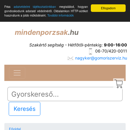
Friss
adatvédelmi tájékoztatónkban
megtalálod, hogyan
Elfogadom
gondoskodunk adataid védelméről. Oldalainkon HTTP-sütiket
használunk a jobb működésért.
További információk
mindenporzsak
.hu
Szakértő segítség
- Hétfőtől-péntekig:
9:00-16:00
06-70/420-0011
nagyker@gomoriszerviz.hu
Keresés
Főoldal