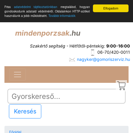
Friss
adatvédelmi tájékoztatónkban
megtalálod, hogyan
Elfogadom
gondoskodunk adataid védelméről. Oldalainkon HTTP-sütiket
használunk a jobb működésért.
További információk
mindenporzsak
.hu
Szakértő segítség
- Hétfőtől-péntekig:
9:00-16:00
06-70/420-0011
nagyker@gomoriszerviz.hu
Keresés
Főoldal