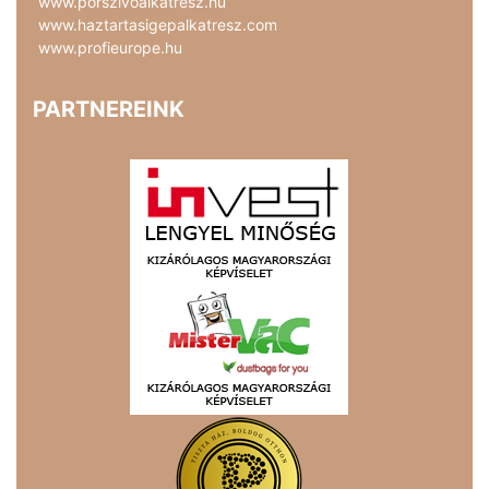
www.porszivoalkatresz.hu
www.haztartasigepalkatresz.com
www.profieurope.hu
PARTNEREINK