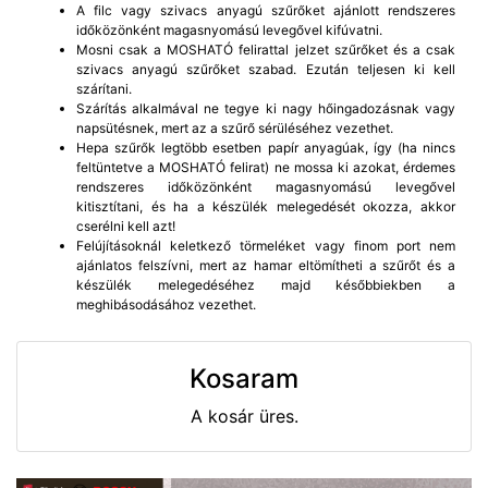
A filc vagy szivacs anyagú szűrőket ajánlott rendszeres
időközönként magasnyomású levegővel kifúvatni.
Mosni csak a MOSHATÓ felirattal jelzet szűrőket és a csak
szivacs anyagú szűrőket szabad. Ezután teljesen ki kell
szárítani.
Szárítás alkalmával ne tegye ki nagy hőingadozásnak vagy
napsütésnek, mert az a szűrő sérüléséhez vezethet.
Hepa szűrők legtöbb esetben papír anyagúak, így (ha nincs
feltüntetve a MOSHATÓ felirat) ne mossa ki azokat, érdemes
rendszeres időközönként magasnyomású levegővel
kitisztítani, és ha a készülék melegedését okozza, akkor
cserélni kell azt!
Felújításoknál keletkező törmeléket vagy finom port nem
ajánlatos felszívni, mert az hamar eltömítheti a szűrőt és a
készülék melegedéséhez majd későbbiekben a
meghibásodásához vezethet.
Kosaram
A kosár üres.