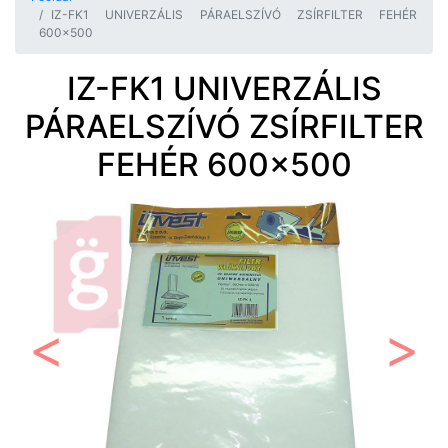
IZ-FK1 UNIVERZÁLIS PÁRAELSZÍVÓ ZSÍRFILTER FEHÉR
600x500
IZ-FK1 UNIVERZÁLIS
PÁRAELSZÍVÓ ZSÍRFILTER
FEHÉR 600x500
Előző
Követ