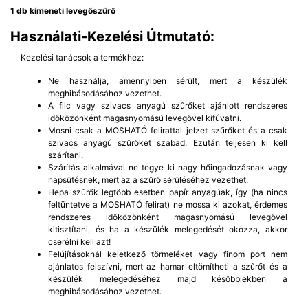
1 db kimeneti levegőszűrő
Használati-Kezelési Útmutató:
Kezelési tanácsok a termékhez:
Ne használja, amennyiben sérült, mert a készülék
meghibásodásához vezethet.
A filc vagy szivacs anyagú szűrőket ajánlott rendszeres
időközönként magasnyomású levegővel kifúvatni.
Mosni csak a MOSHATÓ felirattal jelzet szűrőket és a csak
szivacs anyagú szűrőket szabad. Ezután teljesen ki kell
szárítani.
Szárítás alkalmával ne tegye ki nagy hőingadozásnak vagy
napsütésnek, mert az a szűrő sérüléséhez vezethet.
Hepa szűrők legtöbb esetben papír anyagúak, így (ha nincs
feltüntetve a MOSHATÓ felirat) ne mossa ki azokat, érdemes
rendszeres időközönként magasnyomású levegővel
kitisztítani, és ha a készülék melegedését okozza, akkor
cserélni kell azt!
Felújításoknál keletkező törmeléket vagy finom port nem
ajánlatos felszívni, mert az hamar eltömítheti a szűrőt és a
készülék melegedéséhez majd későbbiekben a
meghibásodásához vezethet.