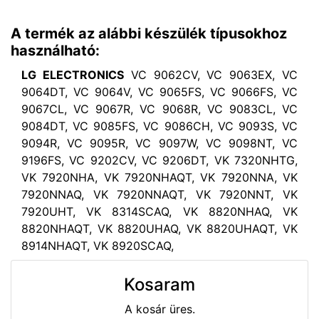
A termék az alábbi készülék típusokhoz
használható:
LG ELECTRONICS
VC 9062CV, VC 9063EX, VC
9064DT, VC 9064V, VC 9065FS, VC 9066FS, VC
9067CL, VC 9067R, VC 9068R, VC 9083CL, VC
9084DT, VC 9085FS, VC 9086CH, VC 9093S, VC
9094R, VC 9095R, VC 9097W, VC 9098NT, VC
9196FS, VC 9202CV, VC 9206DT, VK 7320NHTG,
VK 7920NHA, VK 7920NHAQT, VK 7920NNA, VK
7920NNAQ, VK 7920NNAQT, VK 7920NNT, VK
7920UHT, VK 8314SCAQ, VK 8820NHAQ, VK
8820NHAQT, VK 8820UHAQ, VK 8820UHAQT, VK
8914NHAQT, VK 8920SCAQ,
Kosaram
A kosár üres.