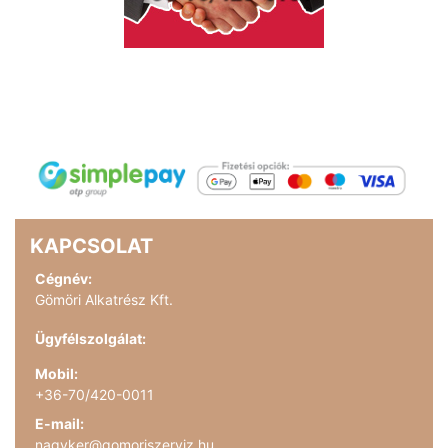
KAPCSOLAT
Cégnév:
Gömöri Alkatrész Kft.
Ügyfélszolgálat:
Mobil:
+36-70/420-0011
E-mail:
nagyker@gomoriszerviz.hu