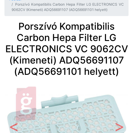
Porszívó Kompatibilis Carbon Hepa Filter LG ELECTRONICS VC
9062CV (Kimeneti) ADQ56691107 (ADQ56691101 helyett)
Porszívó Kompatibilis
Carbon Hepa Filter LG
ELECTRONICS VC 9062CV
(Kimeneti) ADQ56691107
(ADQ56691101 helyett)
Előző
Követ