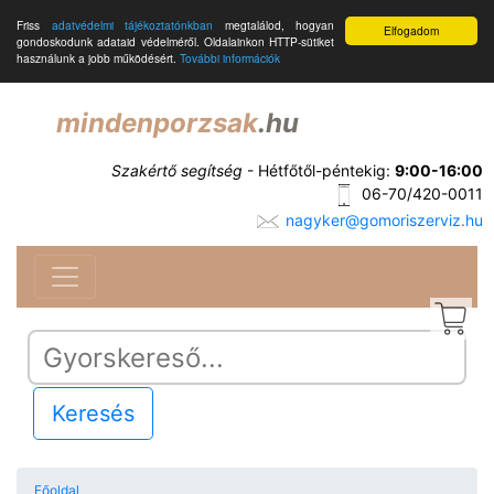
Friss
adatvédelmi tájékoztatónkban
megtalálod, hogyan
Elfogadom
gondoskodunk adataid védelméről. Oldalainkon HTTP-sütiket
használunk a jobb működésért.
További információk
mindenporzsak
.hu
Szakértő segítség
- Hétfőtől-péntekig:
9:00-16:00
06-70/420-0011
nagyker@gomoriszerviz.hu
Keresés
Főoldal