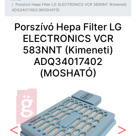
Porszívó Hepa Filter LG ELECTRONICS VCR 583NNT (Kimeneti)
ADQ34017402 (MOSHATÓ)
Porszívó Hepa Filter LG
ELECTRONICS VCR
583NNT (Kimeneti)
ADQ34017402
(MOSHATÓ)
Előző
Követ