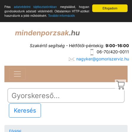
Friss
adatvédelmi tájékoztatónkban
megtalálod, hogyan
Elfogadom
gondoskodunk adataid védelméről. Oldalainkon HTTP-sütiket
használunk a jobb működésért.
További információk
mindenporzsak
.hu
Szakértő segítség
- Hétfőtől-péntekig:
9:00-16:00
06-70/420-0011
nagyker@gomoriszerviz.hu
Keresés
Főoldal