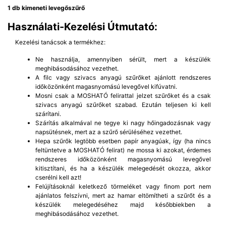
1 db kimeneti levegőszűrő
Használati-Kezelési Útmutató:
Kezelési tanácsok a termékhez:
Ne használja, amennyiben sérült, mert a készülék
meghibásodásához vezethet.
A filc vagy szivacs anyagú szűrőket ajánlott rendszeres
időközönként magasnyomású levegővel kifúvatni.
Mosni csak a MOSHATÓ felirattal jelzet szűrőket és a csak
szivacs anyagú szűrőket szabad. Ezután teljesen ki kell
szárítani.
Szárítás alkalmával ne tegye ki nagy hőingadozásnak vagy
napsütésnek, mert az a szűrő sérüléséhez vezethet.
Hepa szűrők legtöbb esetben papír anyagúak, így (ha nincs
feltüntetve a MOSHATÓ felirat) ne mossa ki azokat, érdemes
rendszeres időközönként magasnyomású levegővel
kitisztítani, és ha a készülék melegedését okozza, akkor
cserélni kell azt!
Felújításoknál keletkező törmeléket vagy finom port nem
ajánlatos felszívni, mert az hamar eltömítheti a szűrőt és a
készülék melegedéséhez majd későbbiekben a
meghibásodásához vezethet.