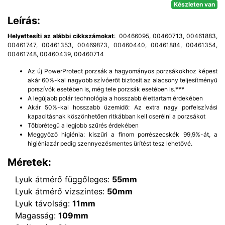
Készleten van
Leírás:
Helyettesíti az alábbi cikkszámokat
: 00466095, 00460713, 00461883,
00461747, 00461353, 00469873, 00460440, 00461884, 00461354,
00461748, 00460439, 00460714
Az új PowerProtect porzsák a hagyományos porzsákokhoz képest
akár 60%-kal nagyobb szívóerőt biztosít az alacsony teljesítményű
porszívók esetében is, még tele porzsák esetében is.***
A legújabb polár technológia a hosszabb élettartam érdekében
Akár 50%-kal hosszabb üzemidő: Az extra nagy porfelszívási
kapacitásnak köszönhetően ritkábban kell cserélni a porzsákot
Többrétegű a legjobb szűrés érdekében
Meggyőző higiénia: kiszűri a finom porrészecskék 99,9%-át, a
higiéniazár pedig szennyezésmentes ürítést tesz lehetővé.
Méretek:
Lyuk átmérő függőleges:
55mm
Lyuk átmérő vizszintes:
50mm
Lyuk távolság:
11mm
Magasság:
109mm