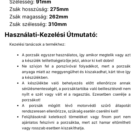
Szélesség:
91mm
Zsák hosszúság:
275mm
Zsák magasság:
262mm
Zsák szélesség:
310mm
Használati-Kezelési Útmutató:
Kezelési tanácsok a termékhez:
A porzsák egyszer használatos, így amikor megtelik vagy azt
a készülék telítettségjelzője jelzi, akkor ki kell dobni!
Ne szívjon fel a porszívóval folyadékot, mert a porzsák
anyaga miatt az meggyengülhet és kiszakadhat, kárt téve így
a készülékben.
A készülékbe való behelyezés előtt ellenőrizze annak
sérülésmentességét, a porzsáktartóba való beillesztésnél nem
nyílt e szét vagy vált el a ragasztás. Ezesetben cserélje a
porzsákot!
A porzsák mögött lévő motorvédő szűrő állapotát
rendszeresen ellenőrizze, szükség esetén cserélni kell!
Felújításoknál keletkező törmeléket vagy finom port nem
ajánlatos felszívni a porzsákba, mert azt hamar eltömítheti
vagy rosszab esetben kiszakíthatja.