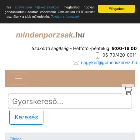
Friss
adatvédelmi tájékoztatónkban
megtalálod, hogyan
Elfogadom
gondoskodunk adataid védelméről. Oldalainkon HTTP-sütiket
használunk a jobb működésért.
További információk
mindenporzsak
.hu
Szakértő segítség
- Hétfőtől-péntekig:
9:00-16:00
06-70/420-0011
nagyker@gomoriszerviz.hu
Keresés
Főoldal