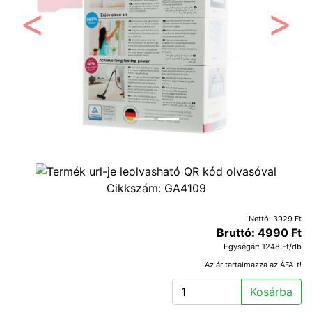
Előző
Követ
Cikkszám:
GA4109
Nettó: 3929 Ft
Bruttó: 4990 Ft
Egységár: 1248 Ft/db
Az ár tartalmazza az ÁFA-t!
Kosárba