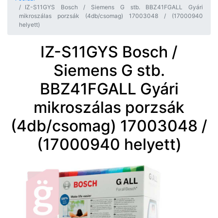
IZ-S11GYS Bosch / Siemens G stb. BBZ41FGALL Gyári
mikroszálas porzsák (4db/csomag) 17003048 / (17000940
helyett)
IZ-S11GYS Bosch /
Siemens G stb.
BBZ41FGALL Gyári
mikroszálas porzsák
(4db/csomag) 17003048 /
(17000940 helyett)