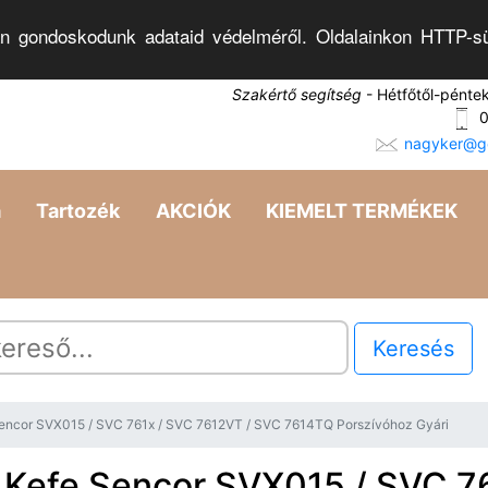
n gondoskodunk adataid védelméről. Oldalainkon HTTP-sü
Szakértő segítség
- Hétfőtől-pénte
0
nagyker@go
a
Tartozék
AKCIÓK
KIEMELT TERMÉKEK
Keresés
Sencor SVX015 / SVC 761x / SVC 7612VT / SVC 7614TQ Porszívóhoz Gyári
 Kefe Sencor SVX015 / SVC 76