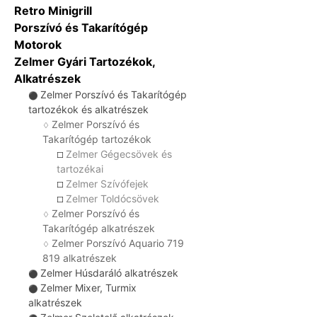
Retro Minigrill
Porszívó és Takarítógép
Motorok
Zelmer Gyári Tartozékok,
Alkatrészek
Zelmer Porszívó és Takarítógép
⚫
tartozékok és alkatrészek
Zelmer Porszívó és
♢
Takarítógép tartozékok
Zelmer Gégecsövek és
☐
tartozékai
Zelmer Szívófejek
☐
Zelmer Toldócsövek
☐
Zelmer Porszívó és
♢
Takarítógép alkatrészek
Zelmer Porszívó Aquario 719
♢
819 alkatrészek
Zelmer Húsdaráló alkatrészek
⚫
Zelmer Mixer, Turmix
⚫
alkatrészek