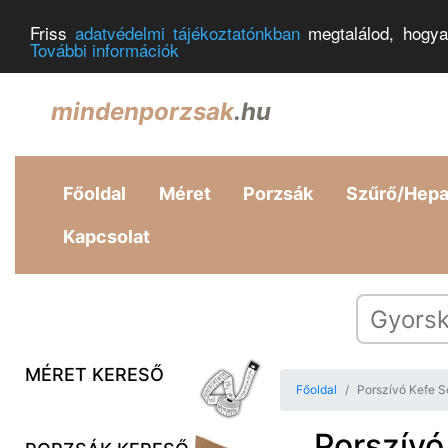
Friss
adatvédelmi tájékoztatónkban
megtalálod, hogya
További információk
mindenporzsak
.hu
Főoldal
Méret
Porzsák
Szűrő/Hep
Kapcsolat
MÉRET KERESŐ
Főoldal
Porszívó Kefe 
Porszívó