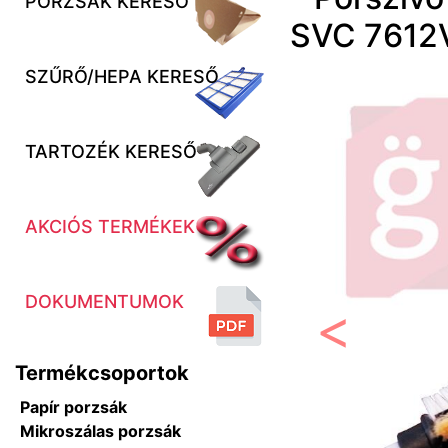
PORZSÁK KERESŐ
SVC 7612V
SZŰRŐ/HEPA KERESŐ
TARTOZÉK KERESŐ
AKCIÓS TERMÉKEK
DOKUMENTUMOK
Előző
Termékcsoportok
Papír porzsák
Mikroszálas porzsák