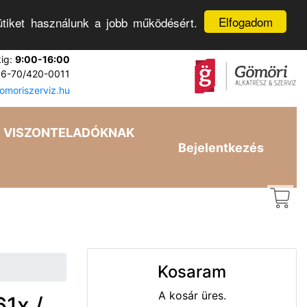
Elfogadom
tiket használunk a jobb működésért.
kig:
9:00-16:00
6-70/420-0011
moriszerviz.hu
VISZONTELADÓKNAK
Bejelentkezés
Kosaram
A kosár üres.
1x /