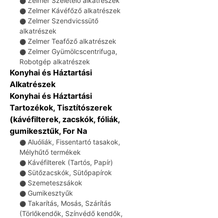
Zelmer Szeletelő alkatrészek
⚫
Zelmer Kávéfőző alkatrészek
⚫
Zelmer Szendvicssütő
⚫
alkatrészek
Zelmer Teafőző alkatrészek
⚫
Zelmer Gyümölcscentrifuga,
⚫
Robotgép alkatrészek
Konyhai és Háztartási
Alkatrészek
Konyhai és Háztartási
Tartozékok, Tisztítószerek
(kávéfilterek, zacskók, fóliák,
gumikesztűk, For Na
Aluóliák, Fissentartó tasakok,
⚫
Mélyhűtő termékek
Kávéfilterek (Tartós, Papír)
⚫
Sütőzacskók, Sütőpapírok
⚫
Szemeteszsákok
⚫
Gumikesztyűk
⚫
Takarítás, Mosás, Szárítás
⚫
(Törlőkendők, Színvédő kendők,