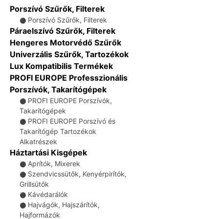
Porszívó Szűrők, Filterek
Porszívó Szűrők, Filterek
⚫
Páraelszívó Szűrők, Filterek
Hengeres Motorvédő Szűrők
Univerzális Szűrők, Tartozékok
Lux Kompatibilis Termékek
PROFI EUROPE Professzionális
Porszívók, Takarítógépek
PROFI EUROPE Porszívók,
⚫
Takarítógépek
PROFI EUROPE Porszívó és
⚫
Takarítógép Tartozékok
Alkatrészek
Háztartási Kisgépek
Aprítók, Mixerek
⚫
Szendvicssütők, Kenyérpirítók,
⚫
Grillsütők
Kávédarálók
⚫
Hajvágók, Hajszárítók,
⚫
Hajformázók