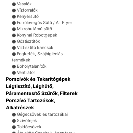
Vasalók
⚫
Vízforralók
⚫
Kenyérsütő
⚫
Forrólevegős Sütő / Air Fryer
⚫
Mikrohullámú sütő
⚫
Konyhai Robotgépek
⚫
Gőztisztítók
⚫
Víztisztító kancsók
⚫
Fogkefék, Szájhigiéniás
⚫
termékek
Boholytalanítók
⚫
Ventilátor
⚫
Porszívók és Takarítógépek
Légtisztító, Léghűtő,
Páramentesítő Szűrők, Filterek
Porszívó Tartozékok,
Alkatrészek
Gégecsövek és tartozékai
⚫
Szívófejek
⚫
Toldócsövek
⚫
Átalakító Csonkok, Adapterek