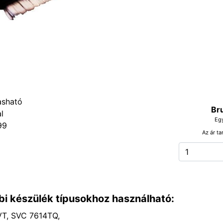
Br
Eg
99
Az ár ta
bi készülék típusokhoz használható:
T, SVC 7614TQ,