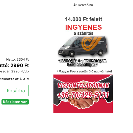
Árukereső.hu
Nettó: 2354 Ft
uttó: 2990 Ft
ységár: 2990 Ft/db
rtalmazza az ÁFA-t!
Kosárba
Készleten van