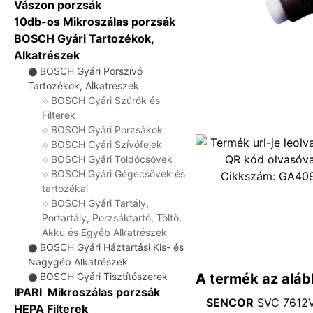
Vászon porzsák
10db-os Mikroszálas porzsák
BOSCH Gyári Tartozékok,
Alkatrészek
BOSCH Gyári Porszívó
⚫
Tartozékok, Alkatrészek
BOSCH Gyári Szűrők és
♢
Filterek
BOSCH Gyári Porzsákok
♢
BOSCH Gyári Szívófejek
♢
BOSCH Gyári Toldócsövek
♢
BOSCH Gyári Gégecsövek és
Cikkszám:
GA40
♢
tartozékai
BOSCH Gyári Tartály,
♢
Portartály, Porzsáktartó, Töltő,
Akku és Egyéb Alkatrészek
BOSCH Gyári Háztartási Kis- és
⚫
Nagygép Alkatrészek
A termék az aláb
BOSCH Gyári Tisztítószerek
⚫
IPARI Mikroszálas porzsák
SENCOR
SVC 7612V
HEPA Filterek