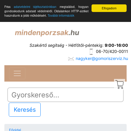
Friss
adatvédelmi tájékoztatónkban
megtalálod, hogyan
Elfogadom
gondoskodunk adataid védelméről. Oldalainkon HTTP-sütiket
használunk a jobb működésért.
További információk
mindenporzsak
.hu
Szakértő segítség
- Hétfőtől-péntekig:
9:00-16:00
06-70/420-0011
nagyker@gomoriszerviz.hu
Keresés
Főoldal