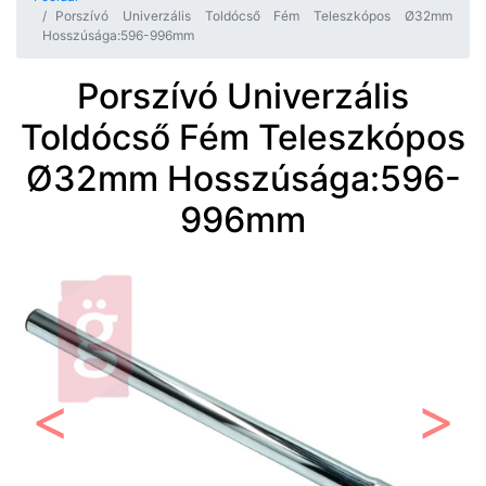
Porszívó Univerzális Toldócső Fém Teleszkópos Ø32mm
Hosszúsága:596-996mm
Porszívó Univerzális
Toldócső Fém Teleszkópos
Ø32mm Hosszúsága:596-
996mm
Előző
Követ