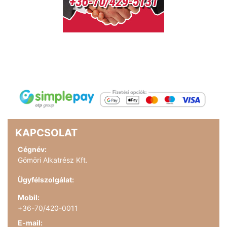
KAPCSOLAT
Cégnév:
Gömöri Alkatrész Kft.
Ügyfélszolgálat:
Mobil:
+36-70/420-0011
E-mail: