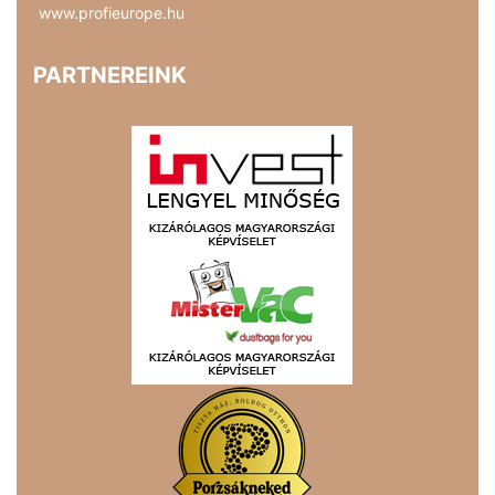
www.profieurope.hu
PARTNEREINK