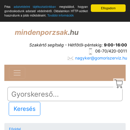
Friss
adatvédelmi tájékoztatónkban
megtalálod, hogyan
Elfogadom
gondoskodunk adataid védelméről. Oldalainkon HTTP-sütiket
használunk a jobb működésért.
További információk
mindenporzsak
.hu
Szakértő segítség
- Hétfőtől-péntekig:
9:00-16:00
06-70/420-0011
nagyker@gomoriszerviz.hu
Keresés
Főoldal