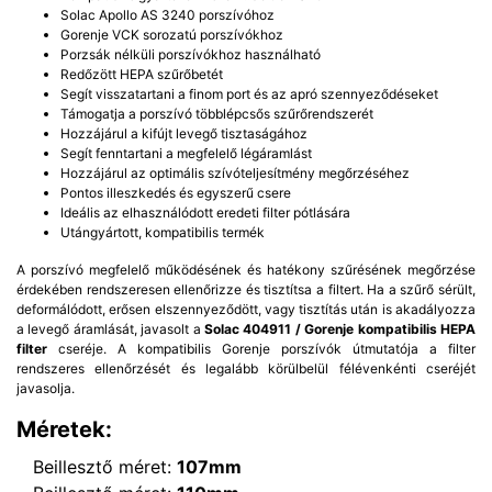
Solac Apollo AS 3240 porszívóhoz
Gorenje VCK sorozatú porszívókhoz
Porzsák nélküli porszívókhoz használható
Redőzött HEPA szűrőbetét
Segít visszatartani a finom port és az apró szennyeződéseket
Támogatja a porszívó többlépcsős szűrőrendszerét
Hozzájárul a kifújt levegő tisztaságához
Segít fenntartani a megfelelő légáramlást
Hozzájárul az optimális szívóteljesítmény megőrzéséhez
Pontos illeszkedés és egyszerű csere
Ideális az elhasználódott eredeti filter pótlására
Utángyártott, kompatibilis termék
A porszívó megfelelő működésének és hatékony szűrésének megőrzése
érdekében rendszeresen ellenőrizze és tisztítsa a filtert. Ha a szűrő sérült,
deformálódott, erősen elszennyeződött, vagy tisztítás után is akadályozza
a levegő áramlását, javasolt a
Solac 404911 / Gorenje kompatibilis HEPA
filter
cseréje. A kompatibilis Gorenje porszívók útmutatója a filter
rendszeres ellenőrzését és legalább körülbelül félévenkénti cseréjét
javasolja.
Méretek:
Beillesztő méret:
107mm