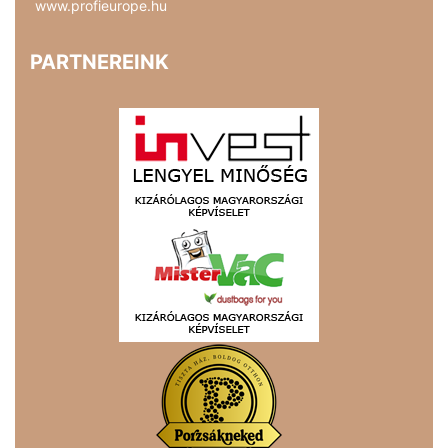
www.profieurope.hu
PARTNEREINK