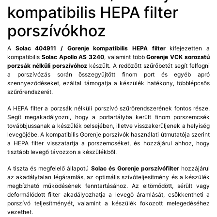
kompatibilis HEPA filter
porszívókhoz
A
Solac 404911 / Gorenje kompatibilis HEPA filter
kifejezetten a
kompatibilis
Solac Apollo AS 3240
, valamint több
Gorenje VCK sorozatú
porzsák nélküli porszívóhoz
készült. A redőzött szűrőbetét segít felfogni
a porszívózás során összegyűjtött finom port és egyéb apró
szennyeződéseket, ezáltal támogatja a készülék hatékony, többlépcsős
szűrőrendszerét.
A HEPA filter a porzsák nélküli porszívó szűrőrendszerének fontos része.
Segít megakadályozni, hogy a portartályba került finom porszemcsék
továbbjussanak a készülék belsejében, illetve visszakerüljenek a helyiség
levegőjébe. A kompatibilis Gorenje porszívók használati útmutatója szerint
a HEPA filter visszatartja a porszemcséket, és hozzájárul ahhoz, hogy
tisztább levegő távozzon a készülékből.
A tiszta és megfelelő állapotú
Solac és Gorenje porszívófilter
hozzájárul
az akadálytalan légáramlás, az optimális szívóteljesítmény és a készülék
megbízható működésének fenntartásához. Az eltömődött, sérült vagy
deformálódott filter akadályozhatja a levegő áramlását, csökkentheti a
porszívó teljesítményét, valamint a készülék fokozott melegedéséhez
vezethet.