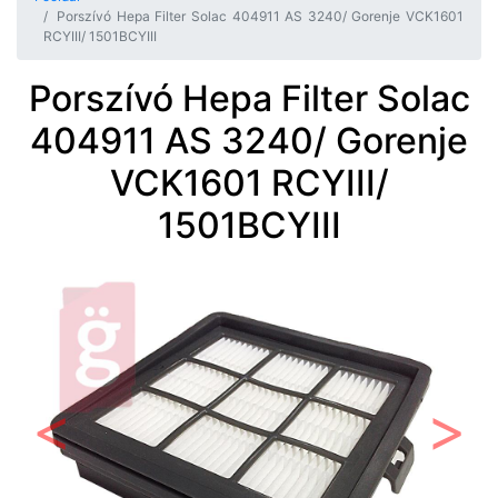
Porszívó Hepa Filter Solac 404911 AS 3240/ Gorenje VCK1601
RCYIII/ 1501BCYIII
Porszívó Hepa Filter Solac
404911 AS 3240/ Gorenje
VCK1601 RCYIII/
1501BCYIII
Előző
Követ