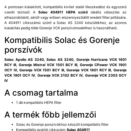
A pontosan kialakított, kompatibilis kivitel stabil illeszkedést és egyszerű
cserét biztosít. A
Solac 404911 HEPA szűrő
ideális választás az
elhasználódott, sérült vagy erősen elszennyeződött eredeti filter pótlására.
A 404911 cikkszámú szűrő a Solac AS 3240 készülékhez, az azonos
kialakítás pedig több Gorenje VCK porszívómodellhez is használható.
Kompatibilis Solac és Gorenje
porszívók
Solac Apollo AS 3240, Solac AS 3240, Gorenje Hurricane VCK 1601
RCY III, Gorenje Mistral VCK 1501 BCY III, Gorenje CPower VCK 1901
OCY IV, Gorenje VCK 1501 BCY III, Gorenje VCK 1601 RCY III, Gorenje
VCK 1901 OCY IV, Gorenje VCK 2102 BCY IV, Gorenje VCK 2303 GCY
IV
A csomag tartalma
1 db kompatibilis HEPA filter
A termék főbb jellemzői
Solac és Gorenje porszívókhoz készült kompatibilis filter
Kompatibilis gyártói cikkszám:
Solac 404911