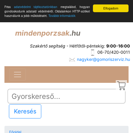
Friss
adatvédelmi tájékoztatónkban
megtalálod, hogyan
Elfogadom
gondoskodunk adataid védelméről. Oldalainkon HTTP-sütiket
használunk a jobb működésért.
További információk
mindenporzsak
.hu
Szakértő segítség
- Hétfőtől-péntekig:
9:00-16:00
06-70/420-0011
nagyker@gomoriszerviz.hu
Keresés
Főoldal