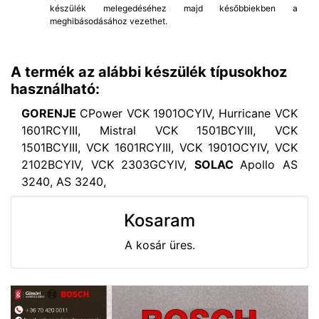
készülék melegedéséhez majd későbbiekben a
meghibásodásához vezethet.
A termék az alábbi készülék típusokhoz
használható:
GORENJE
CPower VCK 1901OCYIV, Hurricane VCK
1601RCYIII, Mistral VCK 1501BCYIII, VCK
1501BCYIII, VCK 1601RCYIII, VCK 1901OCYIV, VCK
2102BCYIV, VCK 2303GCYIV,
SOLAC
Apollo AS
3240, AS 3240,
Kosaram
A kosár üres.