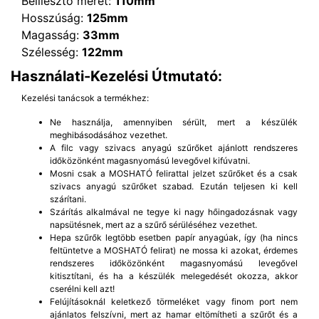
Beillesztő méret:
110mm
Hosszúság:
125mm
Magasság:
33mm
Szélesség:
122mm
Használati-Kezelési Útmutató:
Kezelési tanácsok a termékhez:
Ne használja, amennyiben sérült, mert a készülék
meghibásodásához vezethet.
A filc vagy szivacs anyagú szűrőket ajánlott rendszeres
időközönként magasnyomású levegővel kifúvatni.
Mosni csak a MOSHATÓ felirattal jelzet szűrőket és a csak
szivacs anyagú szűrőket szabad. Ezután teljesen ki kell
szárítani.
Szárítás alkalmával ne tegye ki nagy hőingadozásnak vagy
napsütésnek, mert az a szűrő sérüléséhez vezethet.
Hepa szűrők legtöbb esetben papír anyagúak, így (ha nincs
feltüntetve a MOSHATÓ felirat) ne mossa ki azokat, érdemes
rendszeres időközönként magasnyomású levegővel
kitisztítani, és ha a készülék melegedését okozza, akkor
cserélni kell azt!
Felújításoknál keletkező törmeléket vagy finom port nem
ajánlatos felszívni, mert az hamar eltömítheti a szűrőt és a