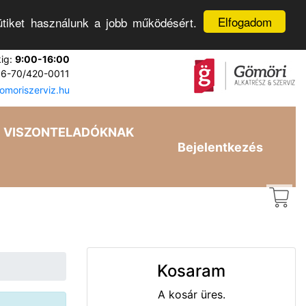
Elfogadom
tiket használunk a jobb működésért.
kig:
9:00-16:00
6-70/420-0011
moriszerviz.hu
VISZONTELADÓKNAK
Bejelentkezés
Kosaram
A kosár üres.