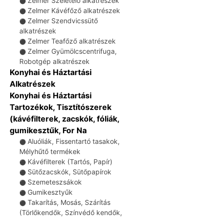
Zelmer Szeletelő alkatrészek
⚫
Zelmer Kávéfőző alkatrészek
⚫
Zelmer Szendvicssütő
⚫
alkatrészek
Zelmer Teafőző alkatrészek
⚫
Zelmer Gyümölcscentrifuga,
⚫
Robotgép alkatrészek
Konyhai és Háztartási
Alkatrészek
Konyhai és Háztartási
Tartozékok, Tisztítószerek
(kávéfilterek, zacskók, fóliák,
gumikesztűk, For Na
Aluóliák, Fissentartó tasakok,
⚫
Mélyhűtő termékek
Kávéfilterek (Tartós, Papír)
⚫
Sütőzacskók, Sütőpapírok
⚫
Szemeteszsákok
⚫
Gumikesztyűk
⚫
Takarítás, Mosás, Szárítás
⚫
(Törlőkendők, Színvédő kendők,