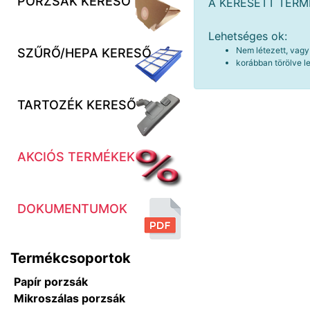
PORZSÁK KERESŐ
A KERESETT TER
Lehetséges ok:
Nem létezett, vagy
SZŰRŐ/HEPA KERESŐ
korábban törölve le
TARTOZÉK KERESŐ
AKCIÓS TERMÉKEK
DOKUMENTUMOK
Termékcsoportok
Papír porzsák
Mikroszálas porzsák