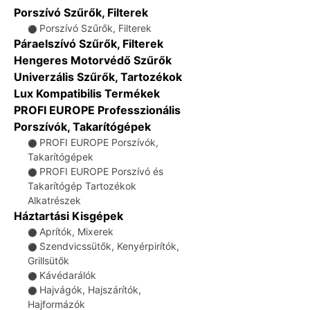
Porszívó Szűrők, Filterek
Porszívó Szűrők, Filterek
⚫
Páraelszívó Szűrők, Filterek
Hengeres Motorvédő Szűrők
Univerzális Szűrők, Tartozékok
Lux Kompatibilis Termékek
PROFI EUROPE Professzionális
Porszívók, Takarítógépek
PROFI EUROPE Porszívók,
⚫
Takarítógépek
PROFI EUROPE Porszívó és
⚫
Takarítógép Tartozékok
Alkatrészek
Háztartási Kisgépek
Aprítók, Mixerek
⚫
Szendvicssütők, Kenyérpirítók,
⚫
Grillsütők
Kávédarálók
⚫
Hajvágók, Hajszárítók,
⚫
Hajformázók