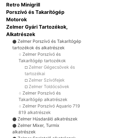
Retro Minigrill
Porszívó és Takarítógép
Motorok
Zelmer Gyári Tartozékok,
Alkatrészek
Zelmer Porszívó és Takarítógép
⚫
tartozékok és alkatrészek
Zelmer Porszívó és
♢
Takarítógép tartozékok
Zelmer Gégecsövek és
☐
tartozékai
Zelmer Szívófejek
☐
Zelmer Toldócsövek
☐
Zelmer Porszívó és
♢
Takarítógép alkatrészek
Zelmer Porszívó Aquario 719
♢
819 alkatrészek
Zelmer Húsdaráló alkatrészek
⚫
Zelmer Mixer, Turmix
⚫
alkatrészek