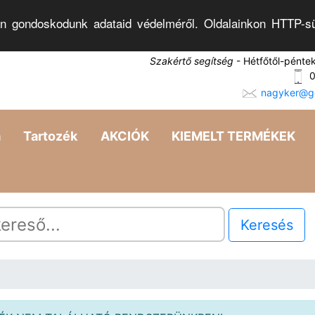
n gondoskodunk adataid védelméről. Oldalainkon HTTP-sü
Szakértő segítség
- Hétfőtől-pénte
0
nagyker@go
a
Tartozék
AKCIÓK
KIEMELT TERMÉKEK
Keresés