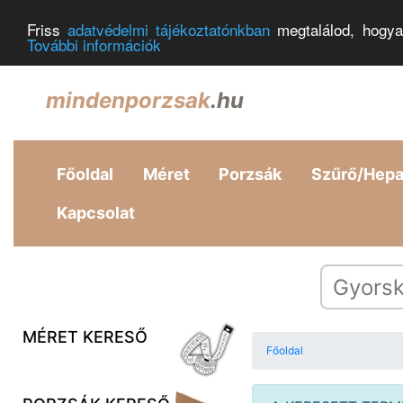
Friss
adatvédelmi tájékoztatónkban
megtalálod, hogya
További információk
mindenporzsak
.hu
Főoldal
Méret
Porzsák
Szűrő/Hep
Kapcsolat
MÉRET KERESŐ
Főoldal