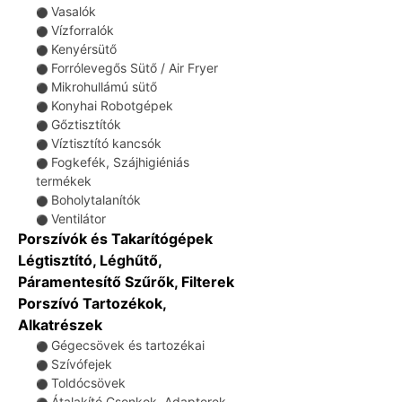
Vasalók
⚫
Vízforralók
⚫
Kenyérsütő
⚫
Forrólevegős Sütő / Air Fryer
⚫
Mikrohullámú sütő
⚫
Konyhai Robotgépek
⚫
Gőztisztítók
⚫
Víztisztító kancsók
⚫
Fogkefék, Szájhigiéniás
⚫
termékek
Boholytalanítók
⚫
Ventilátor
⚫
Porszívók és Takarítógépek
Légtisztító, Léghűtő,
Páramentesítő Szűrők, Filterek
Porszívó Tartozékok,
Alkatrészek
Gégecsövek és tartozékai
⚫
Szívófejek
⚫
Toldócsövek
⚫
Átalakító Csonkok, Adapterek