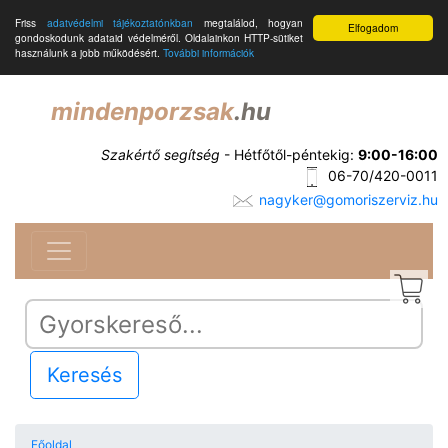
Friss
adatvédelmi tájékoztatónkban
megtalálod, hogyan
Elfogadom
gondoskodunk adataid védelméről. Oldalainkon HTTP-sütiket
használunk a jobb működésért.
További információk
mindenporzsak
.hu
Szakértő segítség
- Hétfőtől-péntekig:
9:00-16:00
06-70/420-0011
nagyker@gomoriszerviz.hu
Keresés
Főoldal