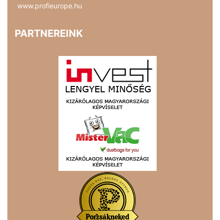
www.profieurope.hu
PARTNEREINK