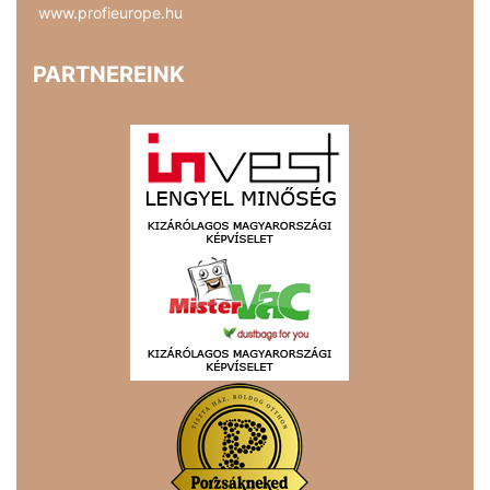
www.profieurope.hu
PARTNEREINK