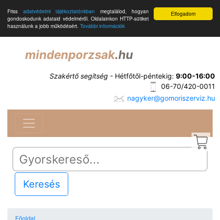
Friss
adatvédelmi tájékoztatónkban
megtalálod, hogyan
Elfogadom
gondoskodunk adataid védelméről. Oldalainkon HTTP-sütiket
használunk a jobb működésért.
További információk
mindenporzsak
.hu
Szakértő segítség
- Hétfőtől-péntekig:
9:00-16:00
06-70/420-0011
nagyker@gomoriszerviz.hu
Keresés
Főoldal