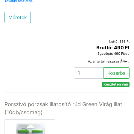
További részletek...
Méretek
Nettó: 386 Ft
Bruttó: 490 Ft
Egységár: 490 Ft/db
Az ár tartalmazza az ÁFA-t!
Kosárba
Készleten van
Porszívó porzsák illatosító rúd Green Virág illat
(10db/csomag)