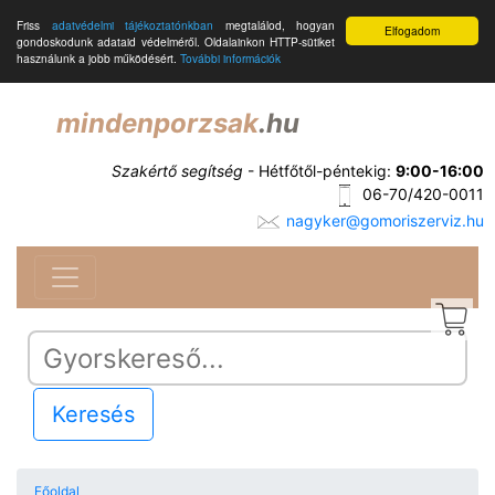
Friss
adatvédelmi tájékoztatónkban
megtalálod, hogyan
Elfogadom
gondoskodunk adataid védelméről. Oldalainkon HTTP-sütiket
használunk a jobb működésért.
További információk
mindenporzsak
.hu
Szakértő segítség
- Hétfőtől-péntekig:
9:00-16:00
06-70/420-0011
nagyker@gomoriszerviz.hu
Keresés
Főoldal