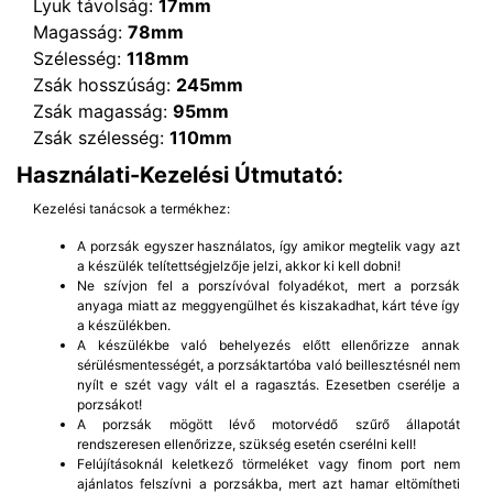
Lyuk távolság:
17mm
Magasság:
78mm
Szélesség:
118mm
Zsák hosszúság:
245mm
Zsák magasság:
95mm
Zsák szélesség:
110mm
Használati-Kezelési Útmutató:
Kezelési tanácsok a termékhez:
A porzsák egyszer használatos, így amikor megtelik vagy azt
a készülék telítettségjelzője jelzi, akkor ki kell dobni!
Ne szívjon fel a porszívóval folyadékot, mert a porzsák
anyaga miatt az meggyengülhet és kiszakadhat, kárt téve így
a készülékben.
A készülékbe való behelyezés előtt ellenőrizze annak
sérülésmentességét, a porzsáktartóba való beillesztésnél nem
nyílt e szét vagy vált el a ragasztás. Ezesetben cserélje a
porzsákot!
A porzsák mögött lévő motorvédő szűrő állapotát
rendszeresen ellenőrizze, szükség esetén cserélni kell!
Felújításoknál keletkező törmeléket vagy finom port nem
ajánlatos felszívni a porzsákba, mert azt hamar eltömítheti