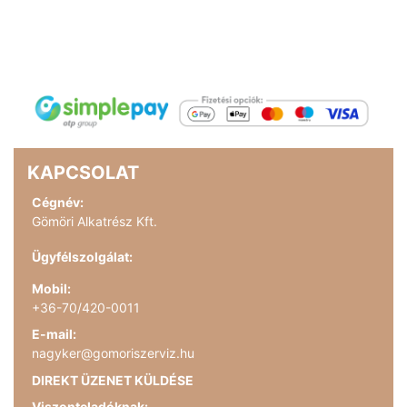
KAPCSOLAT
Cégnév:
Gömöri Alkatrész Kft.
Ügyfélszolgálat:
Mobil:
+36-70/420-0011
E-mail:
nagyker@gomoriszerviz.hu
DIREKT ÜZENET KÜLDÉSE
Viszonteladóknak: