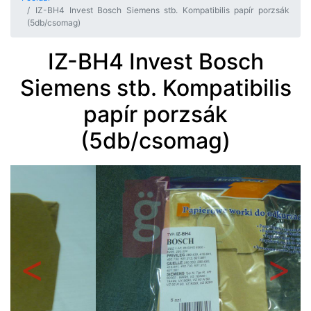
IZ-BH4 Invest Bosch Siemens stb. Kompatibilis papír porzsák
(5db/csomag)
IZ-BH4 Invest Bosch
Siemens stb. Kompatibilis
papír porzsák
(5db/csomag)
Előző
Követ