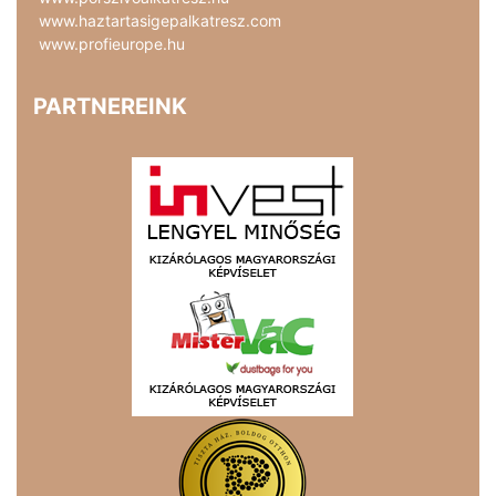
www.haztartasigepalkatresz.com
www.profieurope.hu
PARTNEREINK