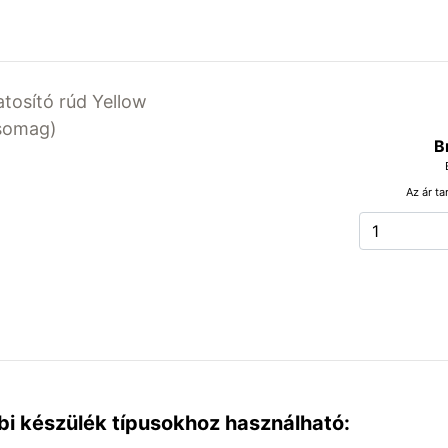
atosító rúd Yellow
csomag)
B
Az ár ta
bi készülék típusokhoz használható: