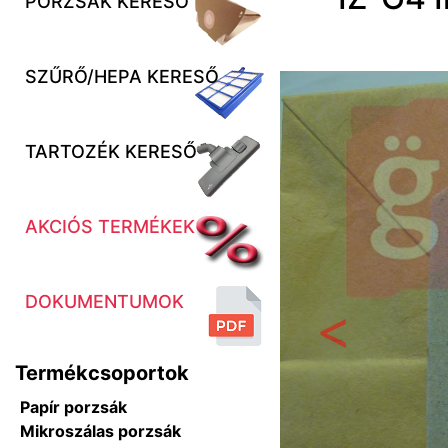
PORZSÁK KERESŐ
SZŰRŐ/HEPA KERESŐ
TARTOZÉK KERESŐ
AKCIÓS TERMÉKEK
DOKUMENTUMOK
Előző
Termékcsoportok
Papír porzsák
Mikroszálas porzsák