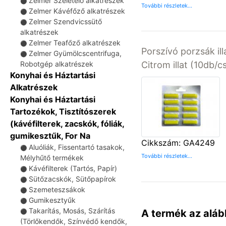
Zelmer Szeletelő alkatrészek
⚫
További részletek...
Zelmer Kávéfőző alkatrészek
⚫
Zelmer Szendvicssütő
⚫
alkatrészek
Zelmer Teafőző alkatrészek
⚫
Porszívó porzsák ill
Zelmer Gyümölcscentrifuga,
⚫
Robotgép alkatrészek
Citrom illat (10db/
Konyhai és Háztartási
Alkatrészek
Konyhai és Háztartási
Tartozékok, Tisztítószerek
(kávéfilterek, zacskók, fóliák,
gumikesztűk, For Na
Cikkszám: GA4249
Aluóliák, Fissentartó tasakok,
⚫
További részletek...
Mélyhűtő termékek
Kávéfilterek (Tartós, Papír)
⚫
Sütőzacskók, Sütőpapírok
⚫
Szemeteszsákok
⚫
Gumikesztyűk
⚫
Takarítás, Mosás, Szárítás
A termék az aláb
⚫
(Törlőkendők, Színvédő kendők,