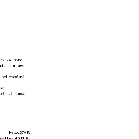
 ki kell dobni!
dhat, kárt téve
beillesztésnél
kell!
mert azt hamar
Nettó: 370 Ft
ruttó: 470 Ft