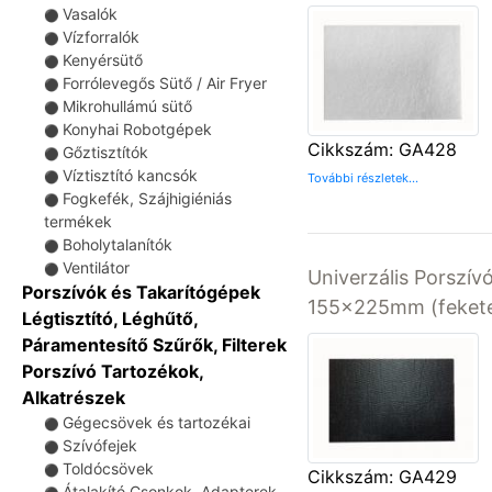
Vasalók
⚫
Vízforralók
⚫
Kenyérsütő
⚫
Forrólevegős Sütő / Air Fryer
⚫
Mikrohullámú sütő
⚫
Konyhai Robotgépek
⚫
Cikkszám: GA428
Gőztisztítók
⚫
Víztisztító kancsók
⚫
További részletek...
Fogkefék, Szájhigiéniás
⚫
termékek
Boholytalanítók
⚫
Ventilátor
⚫
Univerzális Porszívó
Porszívók és Takarítógépek
155x225mm (fekete
Légtisztító, Léghűtő,
Páramentesítő Szűrők, Filterek
Porszívó Tartozékok,
Alkatrészek
Gégecsövek és tartozékai
⚫
Szívófejek
⚫
Toldócsövek
⚫
Cikkszám: GA429
Átalakító Csonkok, Adapterek