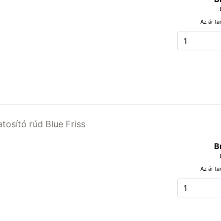
Az ár ta
atosító rúd Blue Friss
B
Az ár ta