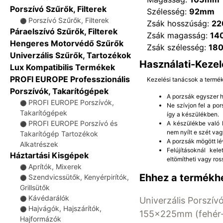
Porszívó Szűrők, Filterek
Szélesség:
92mm
Porszívó Szűrők, Filterek
⚫
Zsák hosszúság:
2
Páraelszívó Szűrők, Filterek
Zsák magasság:
14
Hengeres Motorvédő Szűrők
Zsák szélesség:
18
Univerzális Szűrők, Tartozékok
Használati-Kezel
Lux Kompatibilis Termékek
PROFI EUROPE Professzionális
Kezelési tanácsok a termé
Porszívók, Takarítógépek
A porzsák egyszer ha
PROFI EUROPE Porszívók,
⚫
Ne szívjon fel a po
Takarítógépek
így a készülékben.
PROFI EUROPE Porszívó és
A készülékbe való b
⚫
nem nyílt e szét vag
Takarítógép Tartozékok
A porzsák mögött lé
Alkatrészek
Felújításoknál kel
Háztartási Kisgépek
eltömítheti vagy ros
Aprítók, Mixerek
⚫
Ehhez a termékhe
Szendvicssütők, Kenyérpirítók,
⚫
Grillsütők
Kávédarálók
Univerzális Porszívó
⚫
Hajvágók, Hajszárítók,
⚫
155x225mm (fehér-
Hajformázók