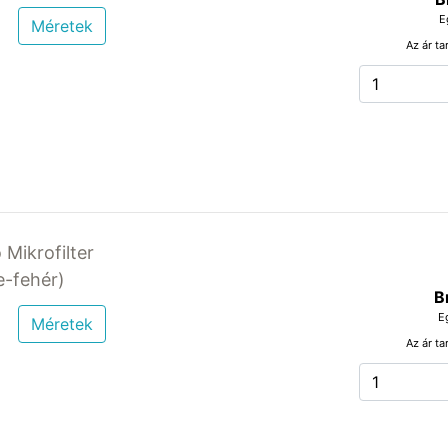
E
Méretek
Az ár ta
 Mikrofilter
-fehér)
B
E
Méretek
Az ár ta