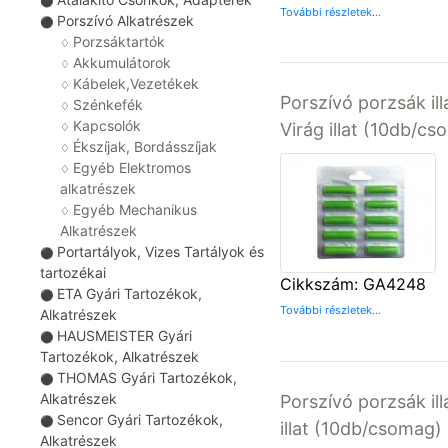
⚫
További részletek...
Porszívó Alkatrészek
⚫
Porzsáktartók
♢
Akkumulátorok
♢
Kábelek,Vezetékek
♢
Porszívó porzsák il
Szénkefék
♢
Kapcsolók
Virág illat (10db/c
♢
Ékszíjak, Bordásszíjak
♢
Egyéb Elektromos
♢
alkatrészek
Egyéb Mechanikus
♢
Alkatrészek
Portartályok, Vizes Tartályok és
⚫
tartozékai
Cikkszám: GA4248
ETA Gyári Tartozékok,
⚫
További részletek...
Alkatrészek
HAUSMEISTER Gyári
⚫
Tartozékok, Alkatrészek
THOMAS Gyári Tartozékok,
⚫
Alkatrészek
Porszívó porzsák il
Sencor Gyári Tartozékok,
⚫
illat (10db/csomag)
Alkatrészek