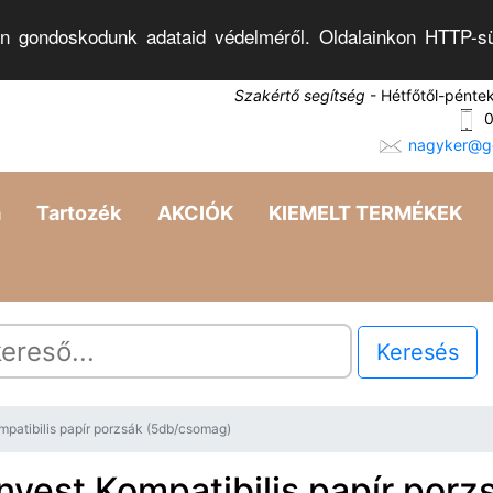
n gondoskodunk adataid védelméről. Oldalainkon HTTP-sü
Szakértő segítség
- Hétfőtől-pénte
0
nagyker@go
a
Tartozék
AKCIÓK
KIEMELT TERMÉKEK
Keresés
mpatibilis papír porzsák (5db/csomag)
nvest Kompatibilis papír porz