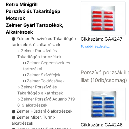
Retro Minigrill
Porszívó és Takarítógép
Motorok
Zelmer Gyári Tartozékok,
Alkatrészek
Zelmer Porszívó és Takarítógép
Cikkszám: GA4247
⚫
tartozékok és alkatrészek
További részletek...
Zelmer Porszívó és
♢
Takarítógép tartozékok
Zelmer Gégecsövek és
☐
tartozékai
Porszívó porzsák ill
Zelmer Szívófejek
☐
illat (10db/csomag)
Zelmer Toldócsövek
☐
Zelmer Porszívó és
♢
Takarítógép alkatrészek
Zelmer Porszívó Aquario 719
♢
819 alkatrészek
Zelmer Húsdaráló alkatrészek
⚫
Zelmer Mixer, Turmix
⚫
alkatrészek
Cikkszám: GA4246