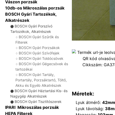
Vászon porzsák
10db-os Mikroszálas porzsák
BOSCH Gyári Tartozékok,
Alkatrészek
BOSCH Gyári Porszívó
⚫
Tartozékok, Alkatrészek
BOSCH Gyári Szűrők és
♢
Filterek
BOSCH Gyári Porzsákok
♢
BOSCH Gyári Szívófejek
♢
BOSCH Gyári Toldócsövek
♢
BOSCH Gyári Gégecsövek és
Cikkszám:
GA37
♢
tartozékai
BOSCH Gyári Tartály,
♢
Portartály, Porzsáktartó, Töltő,
Akku és Egyéb Alkatrészek
BOSCH Gyári Háztartási Kis- és
⚫
Méretek:
Nagygép Alkatrészek
BOSCH Gyári Tisztítószerek
Lyuk átmérő:
42m
⚫
IPARI Mikroszálas porzsák
Lyuk távolság:
38m
HEPA Filterek
Magasság:
103mm