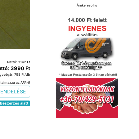
Árukereső.hu
Nettó: 3142 Ft
ttó: 3990 Ft
gységár: 798 Ft/db
rtalmazza az ÁFA-t!
RENDELÉSE
Beszerzés alatt