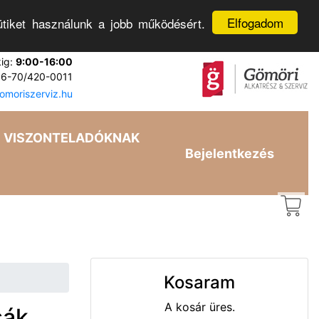
Elfogadom
tiket használunk a jobb működésért.
kig:
9:00-16:00
6-70/420-0011
moriszerviz.hu
VISZONTELADÓKNAK
Bejelentkezés
Kosaram
A kosár üres.
sák