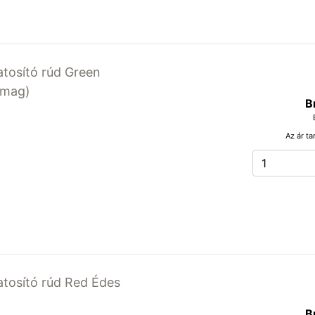
latosító rúd Green
somag)
B
Az ár ta
latosító rúd Red Édes
B