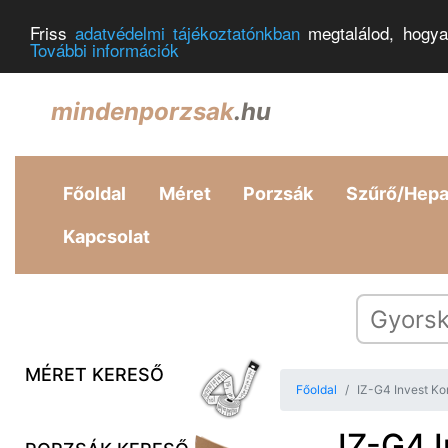
Friss
adatvédelmi tájékoztatónkban
megtalálod, hogya
További információk
mindenporzsak
.hu
Főoldal
Méret
Porzsák
Szűrő/Hep
Kapcsolat
MÉRET KERESŐ
Főoldal
IZ-G4 Invest Ko
IZ-G4 I