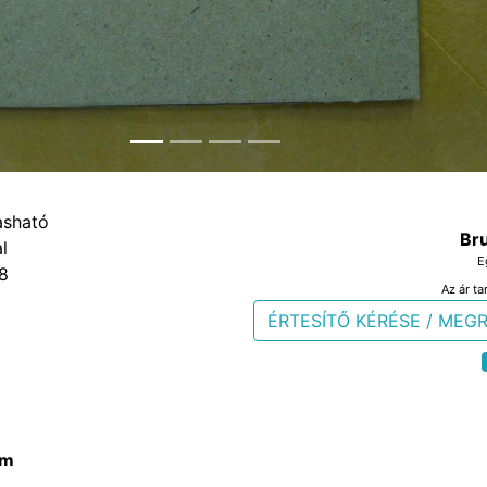
Bru
E
8
Az ár ta
ÉRTESÍTŐ KÉRÉSE / MEG
m
m