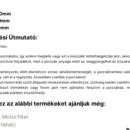
20mm
0mm
0mm
ési Útmutató:
khez:
sználatos, így amikor megtelik vagy azt a készülék telítettségjelzője jelzi, akkor
rszívóval folyadékot, mert a porzsák anyaga miatt az meggyengülhet és kiszaka
ehelyezés előtt ellenőrizze annak sérülésmentességét, a porzsáktartóba való 
y vált el a ragasztás. Ezesetben cserélje a porzsákot!
vő motorvédő szűrő állapotát rendszeresen ellenőrizze, szükség esetén cserélni 
etkező törmeléket vagy finom port nem ajánlatos felszívni a porzsákba, 
szabb esetben kiszakíthatja.
z az alábbi termékeket ajánljuk még:
 Motorfilter
fehér)
B