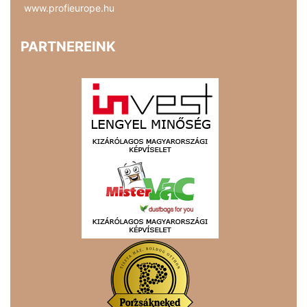
www.profieurope.hu
PARTNEREINK