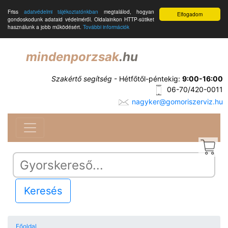
Friss
adatvédelmi tájékoztatónkban
megtalálod, hogyan
Elfogadom
gondoskodunk adataid védelméről. Oldalainkon HTTP-sütiket
használunk a jobb működésért.
További információk
mindenporzsak
.hu
Szakértő segítség
- Hétfőtől-péntekig:
9:00-16:00
06-70/420-0011
nagyker@gomoriszerviz.hu
Keresés
Főoldal