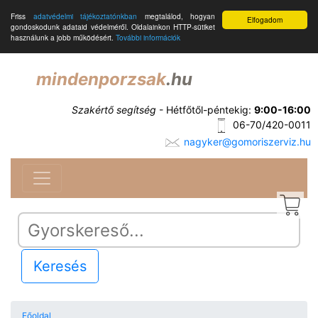
Friss
adatvédelmi tájékoztatónkban
megtalálod, hogyan
Elfogadom
gondoskodunk adataid védelméről. Oldalainkon HTTP-sütiket
használunk a jobb működésért.
További információk
mindenporzsak
.hu
Szakértő segítség
- Hétfőtől-péntekig:
9:00-16:00
06-70/420-0011
nagyker@gomoriszerviz.hu
Keresés
Főoldal