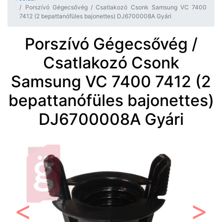
Porszívó Gégecsővég / Csatlakozó Csonk Samsung VC 7400
7412 (2 bepattanófüles bajonettes) DJ6700008A Gyári
Porszívó Gégecsővég /
Csatlakozó Csonk
Samsung VC 7400 7412 (2
bepattanófüles bajonettes)
DJ6700008A Gyári
Előző
Követ