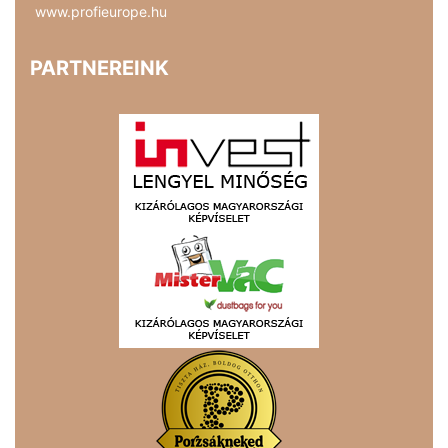
www.profieurope.hu
PARTNEREINK