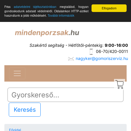
Friss
adatvédelmi tájékoztatónkban
megtalálod, hogyan
Elfogadom
gondoskodunk adataid védelméről. Oldalainkon HTTP-sütiket
használunk a jobb működésért.
További információk
mindenporzsak
.hu
Szakértő segítség
- Hétfőtől-péntekig:
9:00-16:00
06-70/420-0011
nagyker@gomoriszerviz.hu
Keresés
Főoldal