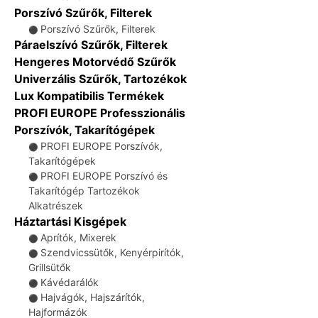
Porszívó Szűrők, Filterek
Porszívó Szűrők, Filterek
⚫
Páraelszívó Szűrők, Filterek
Hengeres Motorvédő Szűrők
Univerzális Szűrők, Tartozékok
Lux Kompatibilis Termékek
PROFI EUROPE Professzionális
Porszívók, Takarítógépek
PROFI EUROPE Porszívók,
⚫
Takarítógépek
PROFI EUROPE Porszívó és
⚫
Takarítógép Tartozékok
Alkatrészek
Háztartási Kisgépek
Aprítók, Mixerek
⚫
Szendvicssütők, Kenyérpirítók,
⚫
Grillsütők
Kávédarálók
⚫
Hajvágók, Hajszárítók,
⚫
Hajformázók