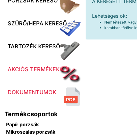
PORZSÁK KERESŐ
A KERESETT TER
Lehetséges ok:
Nem létezett, vagy
SZŰRŐ/HEPA KERESŐ
korábban törölve le
TARTOZÉK KERESŐ
AKCIÓS TERMÉKEK
DOKUMENTUMOK
Termékcsoportok
Papír porzsák
Mikroszálas porzsák