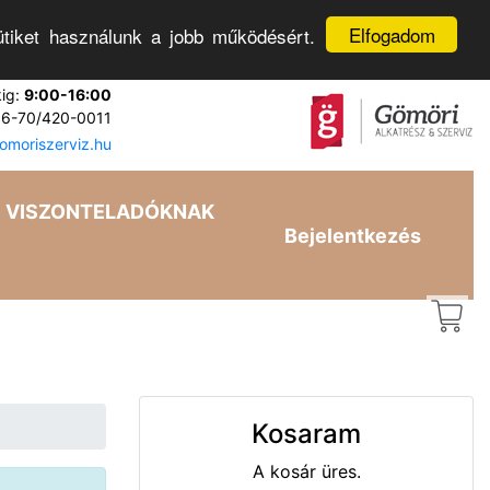
Elfogadom
tiket használunk a jobb működésért.
kig:
9:00-16:00
6-70/420-0011
moriszerviz.hu
VISZONTELADÓKNAK
Bejelentkezés
Kosaram
A kosár üres.