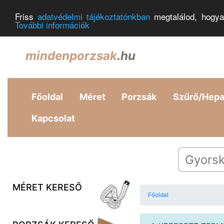
Friss
adatvédelmi tájékoztatónkban
megtalálod, hogya
További információk
mindenporzsak
.hu
Főoldal
Méret
Porzsák
Szűrő/Hep
Kapcsolat
MÉRET KERESŐ
Főoldal