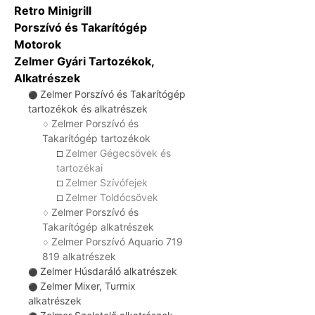
Retro Minigrill
Porszívó és Takarítógép
Motorok
Zelmer Gyári Tartozékok,
Alkatrészek
Zelmer Porszívó és Takarítógép
⚫
tartozékok és alkatrészek
Zelmer Porszívó és
♢
Takarítógép tartozékok
Zelmer Gégecsövek és
☐
tartozékai
Zelmer Szívófejek
☐
Zelmer Toldócsövek
☐
Zelmer Porszívó és
♢
Takarítógép alkatrészek
Zelmer Porszívó Aquario 719
♢
819 alkatrészek
Zelmer Húsdaráló alkatrészek
⚫
Zelmer Mixer, Turmix
⚫
alkatrészek