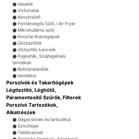
Vasalók
⚫
Vízforralók
⚫
Kenyérsütő
⚫
Forrólevegős Sütő / Air Fryer
⚫
Mikrohullámú sütő
⚫
Konyhai Robotgépek
⚫
Gőztisztítók
⚫
Víztisztító kancsók
⚫
Fogkefék, Szájhigiéniás
⚫
termékek
Boholytalanítók
⚫
Ventilátor
⚫
Porszívók és Takarítógépek
Légtisztító, Léghűtő,
Páramentesítő Szűrők, Filterek
Porszívó Tartozékok,
Alkatrészek
Gégecsövek és tartozékai
⚫
Szívófejek
⚫
Toldócsövek
⚫
Átalakító Csonkok, Adapterek