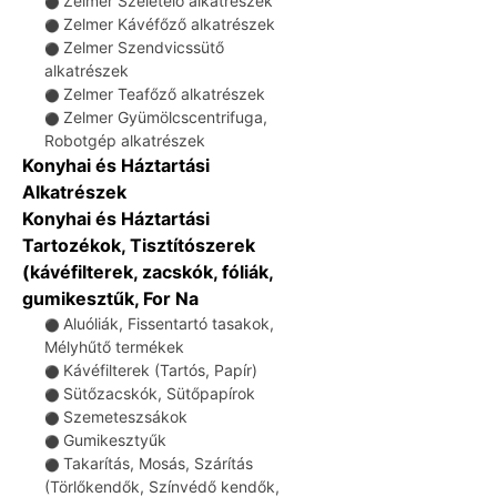
Zelmer Szeletelő alkatrészek
⚫
Zelmer Kávéfőző alkatrészek
⚫
Zelmer Szendvicssütő
⚫
alkatrészek
Zelmer Teafőző alkatrészek
⚫
Zelmer Gyümölcscentrifuga,
⚫
Robotgép alkatrészek
Konyhai és Háztartási
Alkatrészek
Konyhai és Háztartási
Tartozékok, Tisztítószerek
(kávéfilterek, zacskók, fóliák,
gumikesztűk, For Na
Aluóliák, Fissentartó tasakok,
⚫
Mélyhűtő termékek
Kávéfilterek (Tartós, Papír)
⚫
Sütőzacskók, Sütőpapírok
⚫
Szemeteszsákok
⚫
Gumikesztyűk
⚫
Takarítás, Mosás, Szárítás
⚫
(Törlőkendők, Színvédő kendők,