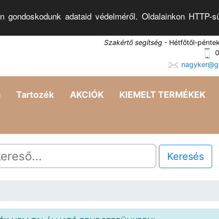
n gondoskodunk adataid védelméről. Oldalainkon HTTP-sü
Szakértő segítség
- Hétfőtől-pénte
0
nagyker@go
a
Tartozék
AKCIÓK
KIEMELT TERMÉKEK
Keresés