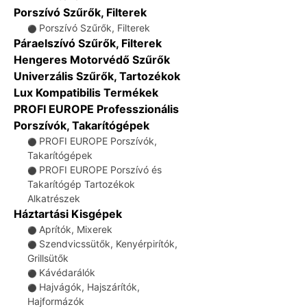
Porszívó Szűrők, Filterek
Porszívó Szűrők, Filterek
⚫
Páraelszívó Szűrők, Filterek
Hengeres Motorvédő Szűrők
Univerzális Szűrők, Tartozékok
Lux Kompatibilis Termékek
PROFI EUROPE Professzionális
Porszívók, Takarítógépek
PROFI EUROPE Porszívók,
⚫
Takarítógépek
PROFI EUROPE Porszívó és
⚫
Takarítógép Tartozékok
Alkatrészek
Háztartási Kisgépek
Aprítók, Mixerek
⚫
Szendvicssütők, Kenyérpirítók,
⚫
Grillsütők
Kávédarálók
⚫
Hajvágók, Hajszárítók,
⚫
Hajformázók