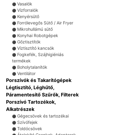
Vasalók
⚫
Vízforralók
⚫
Kenyérsütő
⚫
Forrólevegős Sütő / Air Fryer
⚫
Mikrohullámú sütő
⚫
Konyhai Robotgépek
⚫
Gőztisztítók
⚫
Víztisztító kancsók
⚫
Fogkefék, Szájhigiéniás
⚫
termékek
Boholytalanítók
⚫
Ventilátor
⚫
Porszívók és Takarítógépek
Légtisztító, Léghűtő,
Páramentesítő Szűrők, Filterek
Porszívó Tartozékok,
Alkatrészek
Gégecsövek és tartozékai
⚫
Szívófejek
⚫
Toldócsövek
⚫
Átalakító Csonkok, Adapterek