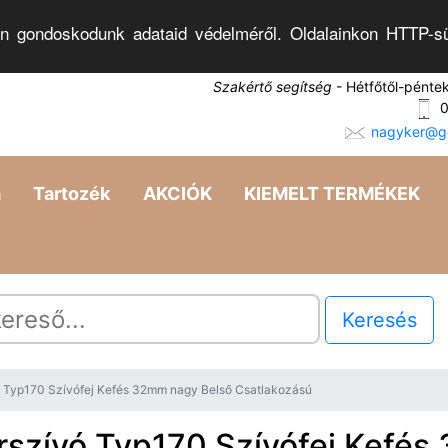
n gondoskodunk adataid védelméről. Oldalainkon HTTP-sü
Szakértő segítség
- Hétfőtől-pénte
0
nagyker@go
a
Tartozék
AKCIÓK
KIEMELT TERMÉKEK
Keresés
ó Typ170 Szívófej Kefés 32mm nagy Belső Csatlakozású
rszívó Typ170 Szívófej Kefé