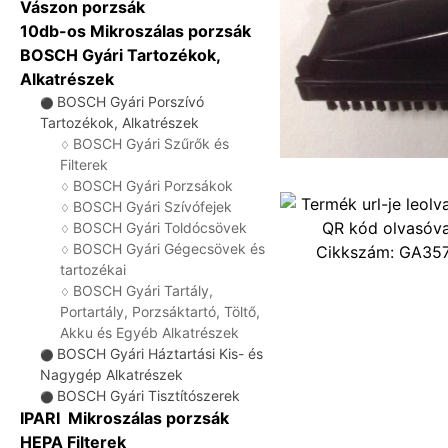
Vászon porzsák
10db-os Mikroszálas porzsák
BOSCH Gyári Tartozékok,
Alkatrészek
BOSCH Gyári Porszívó
⚫
Tartozékok, Alkatrészek
BOSCH Gyári Szűrők és
♢
Filterek
BOSCH Gyári Porzsákok
♢
BOSCH Gyári Szívófejek
♢
BOSCH Gyári Toldócsövek
♢
BOSCH Gyári Gégecsövek és
Cikkszám:
GA35
♢
tartozékai
BOSCH Gyári Tartály,
♢
Portartály, Porzsáktartó, Töltő,
Akku és Egyéb Alkatrészek
BOSCH Gyári Háztartási Kis- és
⚫
Nagygép Alkatrészek
BOSCH Gyári Tisztítószerek
⚫
IPARI Mikroszálas porzsák
HEPA Filterek