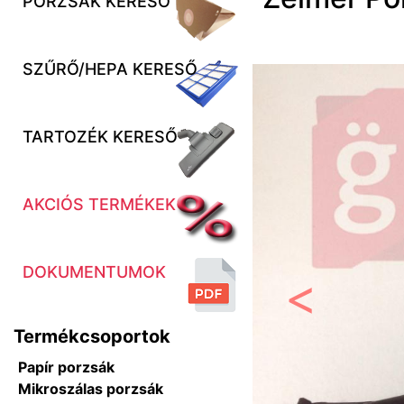
PORZSÁK KERESŐ
SZŰRŐ/HEPA KERESŐ
TARTOZÉK KERESŐ
AKCIÓS TERMÉKEK
DOKUMENTUMOK
Előző
Termékcsoportok
Papír porzsák
Mikroszálas porzsák