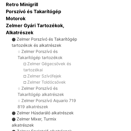
Retro Minigrill
Porszívó és Takarítógép
Motorok
Zelmer Gyári Tartozékok,
Alkatrészek
Zelmer Porszívó és Takarítógép
⚫
tartozékok és alkatrészek
Zelmer Porszívó és
♢
Takarítógép tartozékok
Zelmer Gégecsövek és
☐
tartozékai
Zelmer Szívófejek
☐
Zelmer Toldócsövek
☐
Zelmer Porszívó és
♢
Takarítógép alkatrészek
Zelmer Porszívó Aquario 719
♢
819 alkatrészek
Zelmer Húsdaráló alkatrészek
⚫
Zelmer Mixer, Turmix
⚫
alkatrészek