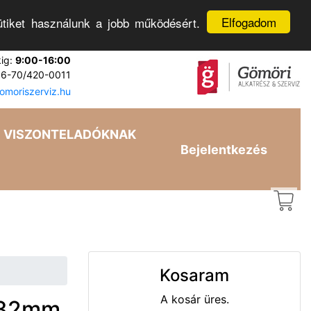
Elfogadom
tiket használunk a jobb működésért.
kig:
9:00-16:00
6-70/420-0011
moriszerviz.hu
VISZONTELADÓKNAK
Bejelentkezés
Kosaram
A kosár üres.
s 32mm