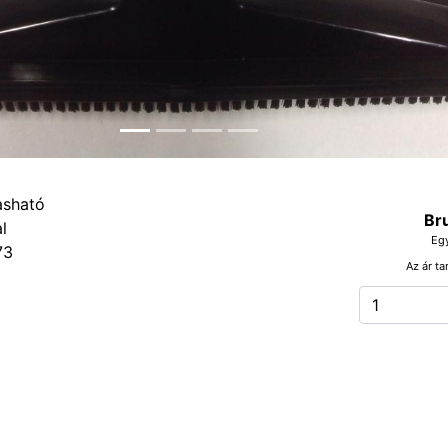
Br
Eg
73
Az ár ta