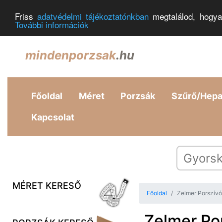
Friss
adatvédelmi tájékoztatónkban
megtalálod, hogya
További információk
mindenporzsak
.hu
Főoldal
Méret
Porzsák
Szűrő/Hep
Kapcsolat
MÉRET KERESŐ
Főoldal
Zelmer Porszív
Zelmer Po