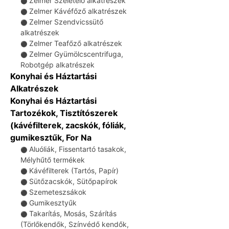
Zelmer Szeletelő alkatrészek
⚫
Zelmer Kávéfőző alkatrészek
⚫
Zelmer Szendvicssütő
⚫
alkatrészek
Zelmer Teafőző alkatrészek
⚫
Zelmer Gyümölcscentrifuga,
⚫
Robotgép alkatrészek
Konyhai és Háztartási
Alkatrészek
Konyhai és Háztartási
Tartozékok, Tisztítószerek
(kávéfilterek, zacskók, fóliák,
gumikesztűk, For Na
Aluóliák, Fissentartó tasakok,
⚫
Mélyhűtő termékek
Kávéfilterek (Tartós, Papír)
⚫
Sütőzacskók, Sütőpapírok
⚫
Szemeteszsákok
⚫
Gumikesztyűk
⚫
Takarítás, Mosás, Szárítás
⚫
(Törlőkendők, Színvédő kendők,