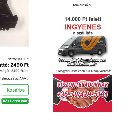
Árukereső.hu
Nettó: 1961 Ft
uttó: 2490 Ft
ységár: 2490 Ft/db
rtalmazza az ÁFA-t!
Kosárba
Készleten van