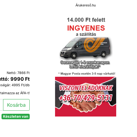
Árukereső.hu
Nettó: 7866 Ft
ttó: 9990 Ft
ységár: 4995 Ft/db
rtalmazza az ÁFA-t!
Kosárba
Készleten van