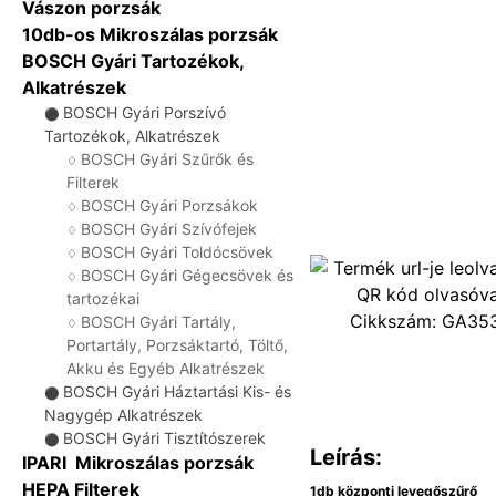
Vászon porzsák
10db-os Mikroszálas porzsák
BOSCH Gyári Tartozékok,
Alkatrészek
BOSCH Gyári Porszívó
⚫
Tartozékok, Alkatrészek
BOSCH Gyári Szűrők és
♢
Filterek
BOSCH Gyári Porzsákok
♢
BOSCH Gyári Szívófejek
♢
BOSCH Gyári Toldócsövek
♢
BOSCH Gyári Gégecsövek és
♢
tartozékai
Cikkszám:
GA35
BOSCH Gyári Tartály,
♢
Portartály, Porzsáktartó, Töltő,
Akku és Egyéb Alkatrészek
BOSCH Gyári Háztartási Kis- és
⚫
Nagygép Alkatrészek
BOSCH Gyári Tisztítószerek
⚫
Leírás:
IPARI Mikroszálas porzsák
HEPA Filterek
1db központi levegőszűrő