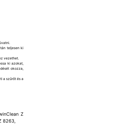
vatni.
án teljesen ki
ez vezethet.
ssa ki azokat,
edését okozza,
i a szűrőt és a
winClean Z
Z 8263,