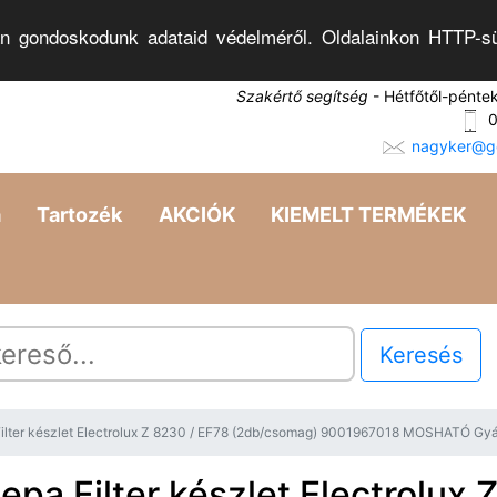
n gondoskodunk adataid védelméről. Oldalainkon HTTP-sü
Szakértő segítség
- Hétfőtől-pénte
0
nagyker@go
a
Tartozék
AKCIÓK
KIEMELT TERMÉKEK
Keresés
ilter készlet Electrolux Z 8230 / EF78 (2db/csomag) 9001967018 MOSHATÓ Gyá
epa Filter készlet Electrolux 