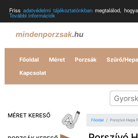
Friss
adatvédelmi tájékoztatónkban
megtalálod, hogya
További információk
mindenporzsak
.hu
Főoldal
Méret
Porzsák
Szűrő/Hep
Kapcsolat
MÉRET KERESŐ
Főoldal
Porszívó Hepa F
Porszívó H