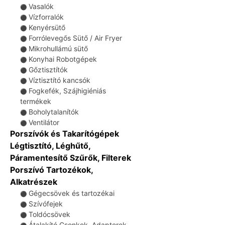
Vasalók
⚫
Vízforralók
⚫
Kenyérsütő
⚫
Forrólevegős Sütő / Air Fryer
⚫
Mikrohullámú sütő
⚫
Konyhai Robotgépek
⚫
Gőztisztítók
⚫
Víztisztító kancsók
⚫
Fogkefék, Szájhigiéniás
⚫
termékek
Boholytalanítók
⚫
Ventilátor
⚫
Porszívók és Takarítógépek
Légtisztító, Léghűtő,
Páramentesítő Szűrők, Filterek
Porszívó Tartozékok,
Alkatrészek
Gégecsövek és tartozékai
⚫
Szívófejek
⚫
Toldócsövek
⚫
Átalakító Csonkok, Adapterek