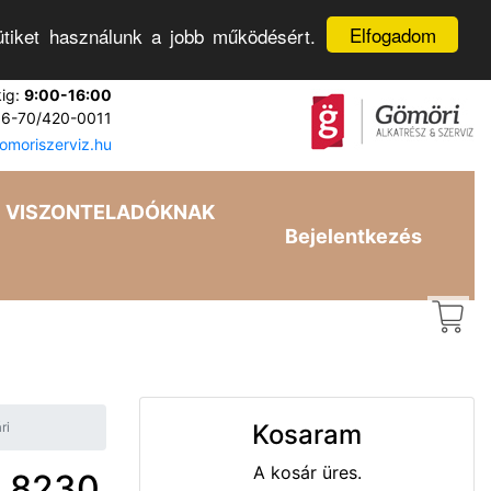
Elfogadom
tiket használunk a jobb működésért.
kig:
9:00-16:00
6-70/420-0011
moriszerviz.hu
VISZONTELADÓKNAK
Bejelentkezés
ri
Kosaram
A kosár üres.
Z 8230