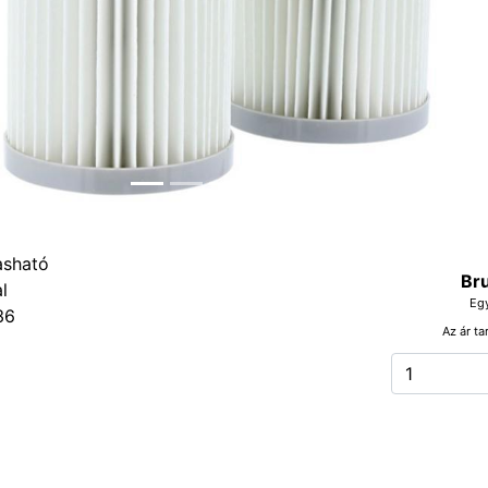
Bru
Eg
36
Az ár ta