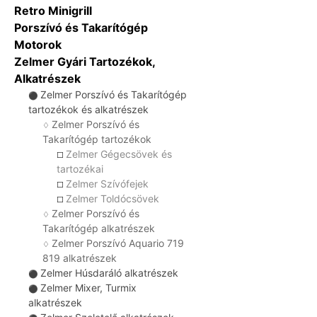
Retro Minigrill
Porszívó és Takarítógép
Motorok
Zelmer Gyári Tartozékok,
Alkatrészek
Zelmer Porszívó és Takarítógép
⚫
tartozékok és alkatrészek
Zelmer Porszívó és
♢
Takarítógép tartozékok
Zelmer Gégecsövek és
☐
tartozékai
Zelmer Szívófejek
☐
Zelmer Toldócsövek
☐
Zelmer Porszívó és
♢
Takarítógép alkatrészek
Zelmer Porszívó Aquario 719
♢
819 alkatrészek
Zelmer Húsdaráló alkatrészek
⚫
Zelmer Mixer, Turmix
⚫
alkatrészek