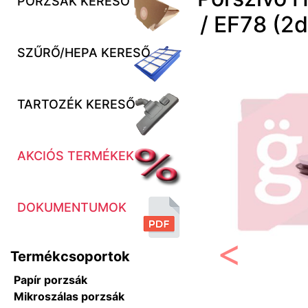
PORZSÁK KERESŐ
/ EF78 (
SZŰRŐ/HEPA KERESŐ
TARTOZÉK KERESŐ
AKCIÓS TERMÉKEK
DOKUMENTUMOK
Termékcsoportok
Előző
Papír porzsák
Mikroszálas porzsák