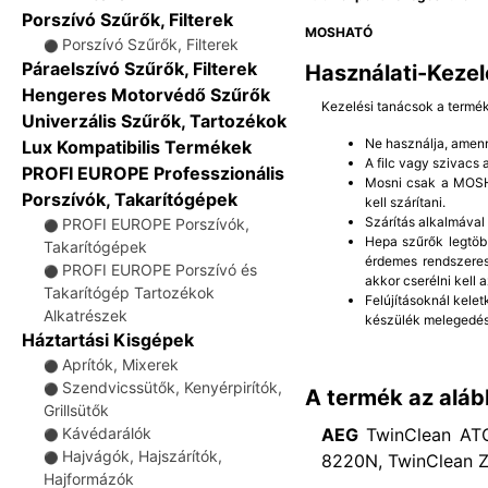
Porszívó Szűrők, Filterek
MOSHATÓ
Porszívó Szűrők, Filterek
⚫
Páraelszívó Szűrők, Filterek
Használati-Kezel
Hengeres Motorvédő Szűrők
Kezelési tanácsok a termé
Univerzális Szűrők, Tartozékok
Ne használja, amenn
Lux Kompatibilis Termékek
A filc vagy szivacs
PROFI EUROPE Professzionális
Mosni csak a MOSHA
Porszívók, Takarítógépek
kell szárítani.
Szárítás alkalmával
PROFI EUROPE Porszívók,
⚫
Hepa szűrők legtöb
Takarítógépek
érdemes rendszeres
PROFI EUROPE Porszívó és
⚫
akkor cserélni kell a
Takarítógép Tartozékok
Felújításoknál kelet
Alkatrészek
készülék melegedés
Háztartási Kisgépek
Aprítók, Mixerek
⚫
Szendvicssütők, Kenyérpirítók,
⚫
A termék az aláb
Grillsütők
AEG
TwinClean ATC
Kávédarálók
⚫
Hajvágók, Hajszárítók,
8220N, TwinClean Z
⚫
Hajformázók