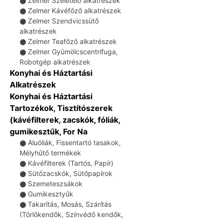
Zelmer Szeletelő alkatrészek
⚫
Zelmer Kávéfőző alkatrészek
⚫
Zelmer Szendvicssütő
⚫
alkatrészek
Zelmer Teafőző alkatrészek
⚫
Zelmer Gyümölcscentrifuga,
⚫
Robotgép alkatrészek
Konyhai és Háztartási
Alkatrészek
Konyhai és Háztartási
Tartozékok, Tisztítószerek
(kávéfilterek, zacskók, fóliák,
gumikesztűk, For Na
Aluóliák, Fissentartó tasakok,
⚫
Mélyhűtő termékek
Kávéfilterek (Tartós, Papír)
⚫
Sütőzacskók, Sütőpapírok
⚫
Szemeteszsákok
⚫
Gumikesztyűk
⚫
Takarítás, Mosás, Szárítás
⚫
(Törlőkendők, Színvédő kendők,