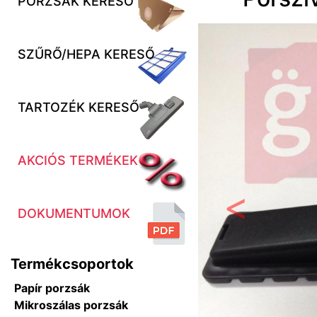
PORZSÁK KERESŐ
SZŰRŐ/HEPA KERESŐ
TARTOZÉK KERESŐ
AKCIÓS TERMÉKEK
DOKUMENTUMOK
Előző
Termékcsoportok
Papír porzsák
Mikroszálas porzsák