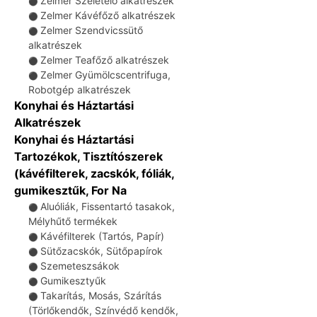
Zelmer Szeletelő alkatrészek
⚫
Zelmer Kávéfőző alkatrészek
⚫
Zelmer Szendvicssütő
⚫
alkatrészek
Zelmer Teafőző alkatrészek
⚫
Zelmer Gyümölcscentrifuga,
⚫
Robotgép alkatrészek
Konyhai és Háztartási
Alkatrészek
Konyhai és Háztartási
Tartozékok, Tisztítószerek
(kávéfilterek, zacskók, fóliák,
gumikesztűk, For Na
Aluóliák, Fissentartó tasakok,
⚫
Mélyhűtő termékek
Kávéfilterek (Tartós, Papír)
⚫
Sütőzacskók, Sütőpapírok
⚫
Szemeteszsákok
⚫
Gumikesztyűk
⚫
Takarítás, Mosás, Szárítás
⚫
(Törlőkendők, Színvédő kendők,