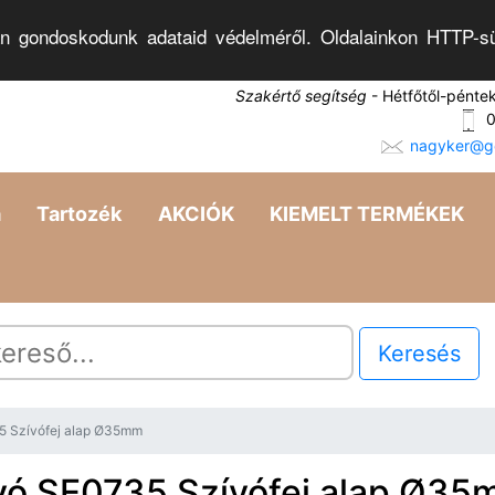
n gondoskodunk adataid védelméről. Oldalainkon HTTP-sü
Szakértő segítség
- Hétfőtől-pénte
0
nagyker@go
a
Tartozék
AKCIÓK
KIEMELT TERMÉKEK
Keresés
5 Szívófej alap Ø35mm
vó SE0735 Szívófej alap Ø3