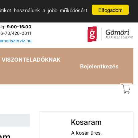
Elfogadom
tiket használunk a jobb működésért.
kig:
9:00-16:00
6-70/420-0011
moriszerviz.hu
VISZONTELADÓKNAK
Bejelentkezés
Kosaram
A kosár üres.
5mm