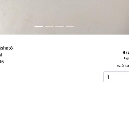
Br
Eg
05
Az ár ta