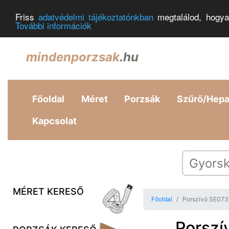
Friss
adatvédelmi tájékoztatónkban
megtalálod, hogya
További információk
mindenporzsak
.hu
Főoldal
Méret
Porzsák
Szűrő/Hep
Kapcsolat
MÉRET KERESŐ
Főoldal
Porszívó SE073
Porszí