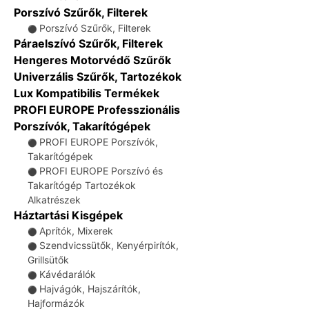
Porszívó Szűrők, Filterek
Porszívó Szűrők, Filterek
⚫
Páraelszívó Szűrők, Filterek
Hengeres Motorvédő Szűrők
Univerzális Szűrők, Tartozékok
Lux Kompatibilis Termékek
PROFI EUROPE Professzionális
Porszívók, Takarítógépek
PROFI EUROPE Porszívók,
⚫
Takarítógépek
PROFI EUROPE Porszívó és
⚫
Takarítógép Tartozékok
Alkatrészek
Háztartási Kisgépek
Aprítók, Mixerek
⚫
Szendvicssütők, Kenyérpirítók,
⚫
Grillsütők
Kávédarálók
⚫
Hajvágók, Hajszárítók,
⚫
Hajformázók