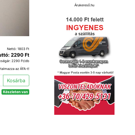
Árukereső.hu
Nettó: 1803 Ft
uttó: 2290 Ft
ységár: 2290 Ft/db
rtalmazza az ÁFA-t!
Kosárba
Készleten van