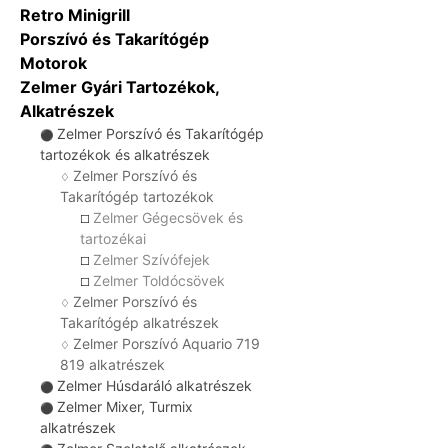
Retro Minigrill
Porszívó és Takarítógép
Motorok
Zelmer Gyári Tartozékok,
Alkatrészek
Zelmer Porszívó és Takarítógép
⚫
tartozékok és alkatrészek
Zelmer Porszívó és
♢
Takarítógép tartozékok
Zelmer Gégecsövek és
☐
tartozékai
Zelmer Szívófejek
☐
Zelmer Toldócsövek
☐
Zelmer Porszívó és
♢
Takarítógép alkatrészek
Zelmer Porszívó Aquario 719
♢
819 alkatrészek
Zelmer Húsdaráló alkatrészek
⚫
Zelmer Mixer, Turmix
⚫
alkatrészek