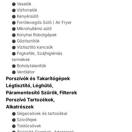
Vasalók
⚫
Vízforralók
⚫
Kenyérsütő
⚫
Forrólevegős Sütő / Air Fryer
⚫
Mikrohullámú sütő
⚫
Konyhai Robotgépek
⚫
Gőztisztítók
⚫
Víztisztító kancsók
⚫
Fogkefék, Szájhigiéniás
⚫
termékek
Boholytalanítók
⚫
Ventilátor
⚫
Porszívók és Takarítógépek
Légtisztító, Léghűtő,
Páramentesítő Szűrők, Filterek
Porszívó Tartozékok,
Alkatrészek
Gégecsövek és tartozékai
⚫
Szívófejek
⚫
Toldócsövek
⚫
Átalakító Csonkok, Adapterek