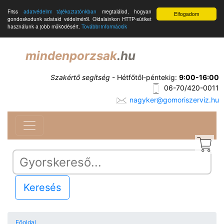
Friss
adatvédelmi tájékoztatónkban
megtalálod, hogyan
Elfogadom
gondoskodunk adataid védelméről. Oldalainkon HTTP-sütiket
használunk a jobb működésért.
További információk
mindenporzsak
.hu
Szakértő segítség
- Hétfőtől-péntekig:
9:00-16:00
06-70/420-0011
nagyker@gomoriszerviz.hu
Keresés
Főoldal