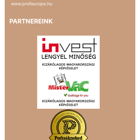
www.profieurope.hu
PARTNEREINK