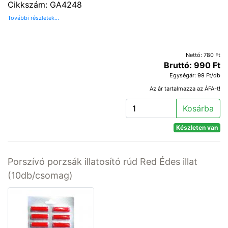
Cikkszám: GA4248
További részletek...
Nettó: 780 Ft
Bruttó: 990 Ft
Egységár: 99 Ft/db
Az ár tartalmazza az ÁFA-t!
Kosárba
Készleten van
Porszívó porzsák illatosító rúd Red Édes illat
(10db/csomag)