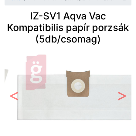
IZ-SV1 Aqva Vac
Kompatibilis papír porzsák
(5db/csomag)
Előző
Követ