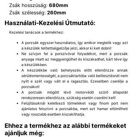
Zsák hosszúság:
680mm
Zsák szélesség:
260mm
Használati-Kezelési Útmutató:
Kezelési tanácsok a termékhez:
A porzsák egyszer használatos, így amikor megtelik vagy azt
a készülék telítettségjelzője jelzi, akkor ki kell dobni!
Ne szívjon fel a porszívóval folyadékot, mert a porzsák
anyaga miatt az meggyengülhet és kiszakadhat, kárt téve így
a készülékben.
A készülékbe való behelyezés előtt ellenőrizze annak
sérülésmentességét, a porzsáktartóba való beillesztésnél nem
nyílt e szét vagy vált el a ragasztás. Ezesetben cserélje a
porzsákot!
A porzsák mögött lévő motorvédő szűrő állapotát
rendszeresen ellenőrizze, szükség esetén cserélni kell!
Felújításoknál keletkező törmeléket vagy finom port nem
ajánlatos felszívni a porzsákba, mert azt hamar eltömítheti
vagy rosszabb esetben kiszakíthatja.
Ehhez a termékhez az alábbi termékeket
ajánljuk még: