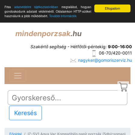
Friss
adatvédelmi tájékoztatónkban
megtalálod, hogyan
Elfogadom
gondoskodunk adataid védelméről. Oldalainkon HTTP-sütiket
használunk a jobb működésért.
További információk
mindenporzsak
.hu
Szakértő segítség
- Hétfőtől-péntekig:
9:00-16:00
06-70/420-0011
nagyker@gomoriszerviz.hu
Keresés
Főoldal
IZ-SV1 Aqva Vac Kompatibilis papír porzsák (5db/csomag)