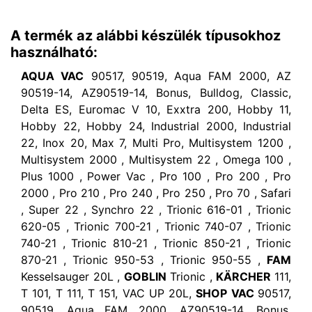
A termék az alábbi készülék típusokhoz
használható:
AQUA VAC
90517, 90519, Aqua FAM 2000, AZ
90519-14, AZ90519-14, Bonus, Bulldog, Classic,
Delta ES, Euromac V 10, Exxtra 200, Hobby 11,
Hobby 22, Hobby 24, Industrial 2000, Industrial
22, Inox 20, Max 7, Multi Pro, Multisystem 1200 ,
Multisystem 2000 , Multisystem 22 , Omega 100 ,
Plus 1000 , Power Vac , Pro 100 , Pro 200 , Pro
2000 , Pro 210 , Pro 240 , Pro 250 , Pro 70 , Safari
, Super 22 , Synchro 22 , Trionic 616-01 , Trionic
620-05 , Trionic 700-21 , Trionic 740-07 , Trionic
740-21 , Trionic 810-21 , Trionic 850-21 , Trionic
870-21 , Trionic 950-53 , Trionic 950-55 ,
FAM
Kesselsauger 20L ,
GOBLIN
Trionic ,
KÄRCHER
111,
T 101, T 111, T 151, VAC UP 20L,
SHOP VAC
90517,
90519, Aqua FAM 2000, AZ90519-14, Bonus,