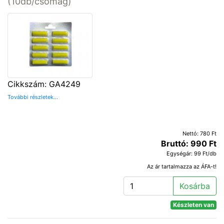
(10db/csomag)
Cikkszám: GA4249
További részletek...
Nettó: 780 Ft
Bruttó: 990 Ft
Egységár: 99 Ft/db
Az ár tartalmazza az ÁFA-t!
Kosárba
Készleten van