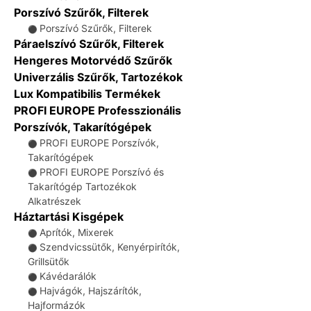
Porszívó Szűrők, Filterek
Porszívó Szűrők, Filterek
⚫
Páraelszívó Szűrők, Filterek
Hengeres Motorvédő Szűrők
Univerzális Szűrők, Tartozékok
Lux Kompatibilis Termékek
PROFI EUROPE Professzionális
Porszívók, Takarítógépek
PROFI EUROPE Porszívók,
⚫
Takarítógépek
PROFI EUROPE Porszívó és
⚫
Takarítógép Tartozékok
Alkatrészek
Háztartási Kisgépek
Aprítók, Mixerek
⚫
Szendvicssütők, Kenyérpirítók,
⚫
Grillsütők
Kávédarálók
⚫
Hajvágók, Hajszárítók,
⚫
Hajformázók