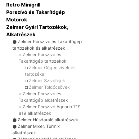
Retro Minigrill
Porszívó és Takarítógép
Motorok
Zelmer Gyári Tartozékok,
Alkatrészek
Zelmer Porszívó és Takarítógép
⚫
tartozékok és alkatrészek
Zelmer Porszívó és
♢
Takarítógép tartozékok
Zelmer Gégecsövek és
☐
tartozékai
Zelmer Szívófejek
☐
Zelmer Toldócsövek
☐
Zelmer Porszívó és
♢
Takarítógép alkatrészek
Zelmer Porszívó Aquario 719
♢
819 alkatrészek
Zelmer Húsdaráló alkatrészek
⚫
Zelmer Mixer, Turmix
⚫
alkatrészek