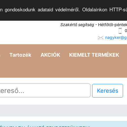
n gondoskodunk adataid védelméről. Oldalainkon HTTP-sü
Szakértő segítség
- Hétfőtől-pénte
0
nagyker@go
a
Tartozék
AKCIÓK
KIEMELT TERMÉKEK
Keresés