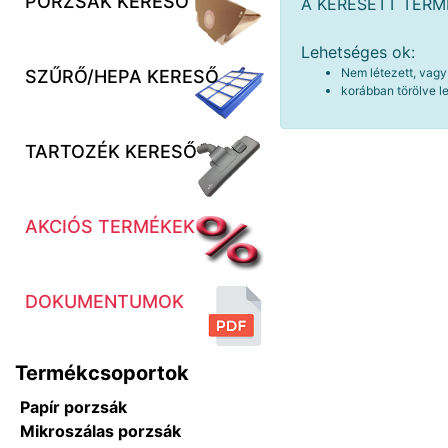
PORZSÁK KERESŐ
A KERESETT TER
Lehetséges ok:
Nem létezett, vagy
SZŰRŐ/HEPA KERESŐ
korábban törölve le
TARTOZÉK KERESŐ
AKCIÓS TERMÉKEK
DOKUMENTUMOK
Termékcsoportok
Papír porzsák
Mikroszálas porzsák