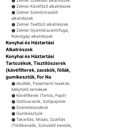
Zelmer Szeletelő alkatrészek
⚫
Zelmer Kávéfőző alkatrészek
⚫
Zelmer Szendvicssütő
⚫
alkatrészek
Zelmer Teafőző alkatrészek
⚫
Zelmer Gyümölcscentrifuga,
⚫
Robotgép alkatrészek
Konyhai és Háztartási
Alkatrészek
Konyhai és Háztartási
Tartozékok, Tisztítószerek
(kávéfilterek, zacskók, fóliák,
gumikesztűk, For Na
Aluóliák, Fissentartó tasakok,
⚫
Mélyhűtő termékek
Kávéfilterek (Tartós, Papír)
⚫
Sütőzacskók, Sütőpapírok
⚫
Szemeteszsákok
⚫
Gumikesztyűk
⚫
Takarítás, Mosás, Szárítás
⚫
(Törlőkendők, Színvédő kendők,