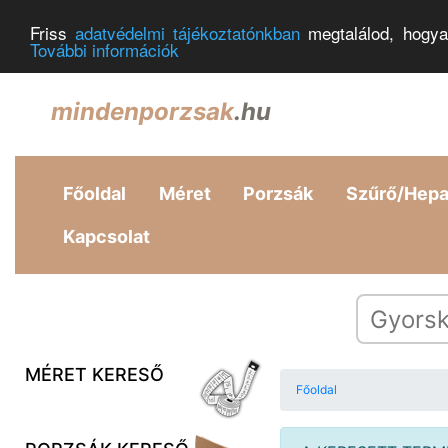
Friss
adatvédelmi tájékoztatónkban
megtalálod, hogya
További információk
mindenporzsak
.hu
Főoldal
Méret
Porzsák
Szűrő/Hep
Kapcsolat
MÉRET KERESŐ
Főoldal