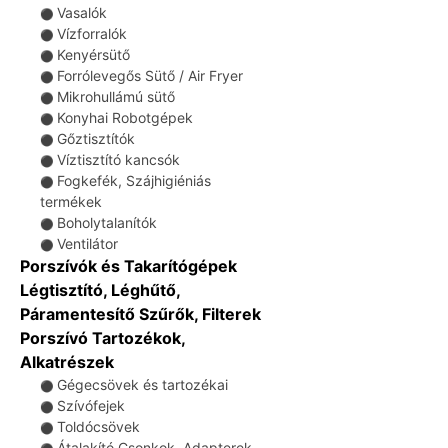
Vasalók
⚫
Vízforralók
⚫
Kenyérsütő
⚫
Forrólevegős Sütő / Air Fryer
⚫
Mikrohullámú sütő
⚫
Konyhai Robotgépek
⚫
Gőztisztítók
⚫
Víztisztító kancsók
⚫
Fogkefék, Szájhigiéniás
⚫
termékek
Boholytalanítók
⚫
Ventilátor
⚫
Porszívók és Takarítógépek
Légtisztító, Léghűtő,
Páramentesítő Szűrők, Filterek
Porszívó Tartozékok,
Alkatrészek
Gégecsövek és tartozékai
⚫
Szívófejek
⚫
Toldócsövek
⚫
Átalakító Csonkok, Adapterek