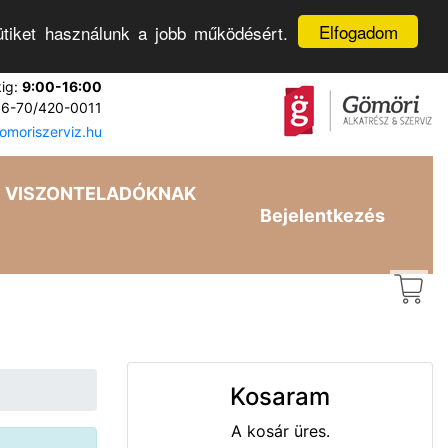
Elfogadom
tiket használunk a jobb működésért.
kig:
9:00-16:00
6-70/420-0011
moriszerviz.hu
VISZONTELADÓKNAK
Bejelentkezés
Kosaram
A kosár üres.