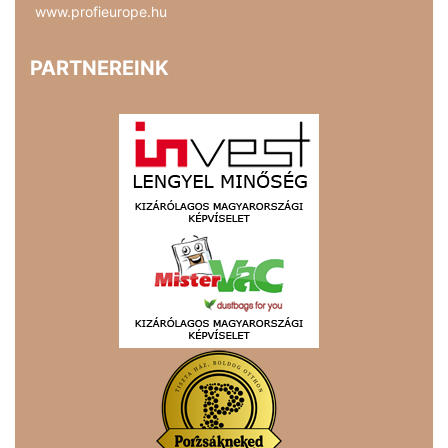
www.profieurope.hu
PARTNEREINK