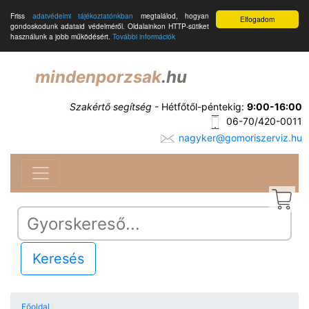
Friss
adatvédelmi tájékoztatónkban
megtalálod, hogyan
Elfogadom
gondoskodunk adataid védelméről. Oldalainkon HTTP-sütiket
használunk a jobb működésért.
További információk
mindenporzsak
.hu
Szakértő segítség
- Hétfőtől-péntekig:
9:00-16:00
06-70/420-0011
nagyker@gomoriszerviz.hu
Keresés
Főoldal