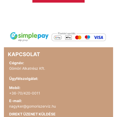
KAPCSOLAT
Cégnév:
Gömöri Alkatrész Kft.
Ügyfélszolgálat:
Mobil:
+36-70/420-0011
E-mail:
nagyker@gomoriszerviz.hu
DIREKT ÜZENET KÜLDÉSE