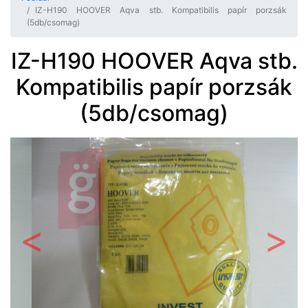
IZ-H190 HOOVER Aqva stb. Kompatibilis papír porzsák
(5db/csomag)
IZ-H190 HOOVER Aqva stb.
Kompatibilis papír porzsák
(5db/csomag)
Előző
Követ