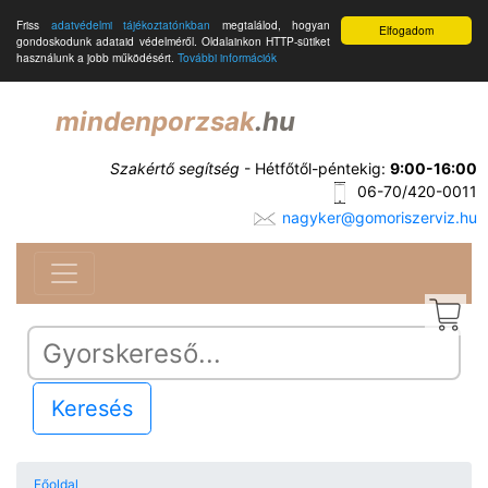
Friss
adatvédelmi tájékoztatónkban
megtalálod, hogyan
Elfogadom
gondoskodunk adataid védelméről. Oldalainkon HTTP-sütiket
használunk a jobb működésért.
További információk
mindenporzsak
.hu
Szakértő segítség
- Hétfőtől-péntekig:
9:00-16:00
06-70/420-0011
nagyker@gomoriszerviz.hu
Keresés
Főoldal