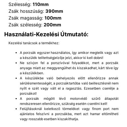
Szélesség:
110mm
Zsák hosszúság:
390mm
Zsák magasság:
100mm
Zsák szélesség:
200mm
Használati-Kezelési Útmutató:
Kezelési tanácsok a termékhez:
A porzsák egyszer használatos, így amikor megtelik vagy azt
a készülék telítettségjelzője jelzi, akkor ki kell dobni!
Ne szívjon fel a porszívóval folyadékot, mert a porzsák
anyaga miatt az meggyengülhet és kiszakadhat, kárt téve így
a készülékben.
A készülékbe való behelyezés előtt ellenőrizze annak
sérülésmentességét, a porzsáktartóba való beillesztésnél nem
nyílt e szét vagy vált el a ragasztás. Ezesetben cserélje a
porzsákot!
A porzsák mögött lévő motorvédő szűrő állapotát
rendszeresen ellenőrizze, szükség esetén cserélni kell!
Felújításoknál keletkező törmeléket vagy finom port nem
ajánlatos felszívni a porzsákba, mert azt hamar eltömítheti
vagy rosszabb esetben kiszakíthatja.