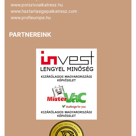
www.porszivoalkatresz.hu
www.haztartasigepalkatresz.com
www.profieurope.hu
PARTNEREINK