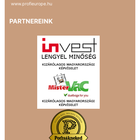
www.profieurope.hu
PARTNEREINK