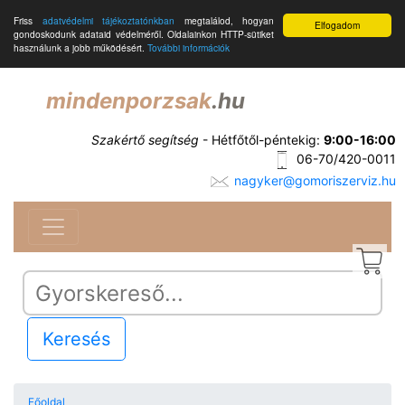
Friss
adatvédelmi tájékoztatónkban
megtalálod, hogyan
Elfogadom
gondoskodunk adataid védelméről. Oldalainkon HTTP-sütiket
használunk a jobb működésért.
További információk
mindenporzsak
.hu
Szakértő segítség
- Hétfőtől-péntekig:
9:00-16:00
06-70/420-0011
nagyker@gomoriszerviz.hu
Keresés
Főoldal