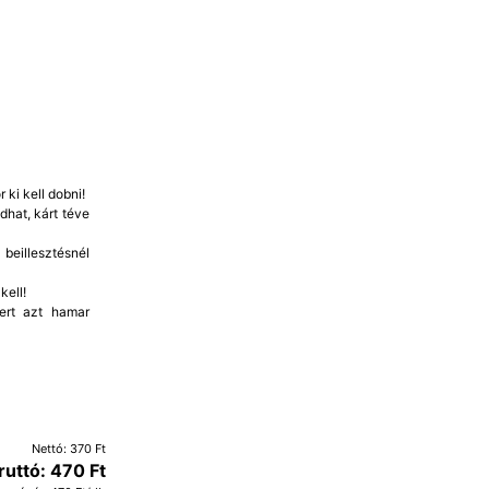
 ki kell dobni!
dhat, kárt téve
beillesztésnél
kell!
mert azt hamar
Nettó: 370 Ft
ruttó: 470 Ft