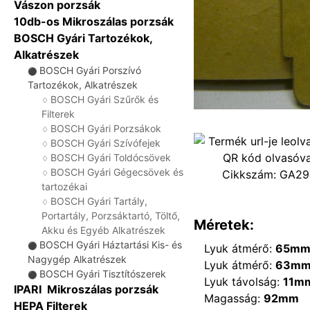
Vászon porzsák
10db-os Mikroszálas porzsák
BOSCH Gyári Tartozékok,
Alkatrészek
BOSCH Gyári Porszívó
⚫
Tartozékok, Alkatrészek
BOSCH Gyári Szűrők és
♢
Filterek
BOSCH Gyári Porzsákok
♢
BOSCH Gyári Szívófejek
♢
BOSCH Gyári Toldócsövek
♢
BOSCH Gyári Gégecsövek és
Cikkszám:
GA29
♢
tartozékai
BOSCH Gyári Tartály,
♢
Portartály, Porzsáktartó, Töltő,
Méretek:
Akku és Egyéb Alkatrészek
BOSCH Gyári Háztartási Kis- és
⚫
Lyuk átmérő:
65m
Nagygép Alkatrészek
Lyuk átmérő:
63m
BOSCH Gyári Tisztítószerek
⚫
Lyuk távolság:
11m
IPARI Mikroszálas porzsák
Magasság:
92mm
HEPA Filterek