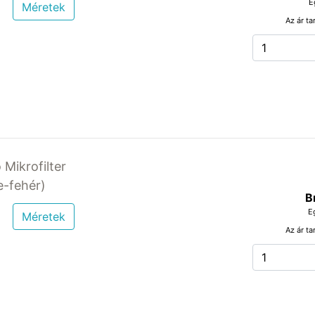
E
Méretek
Az ár ta
 Mikrofilter
-fehér)
B
E
Méretek
Az ár ta