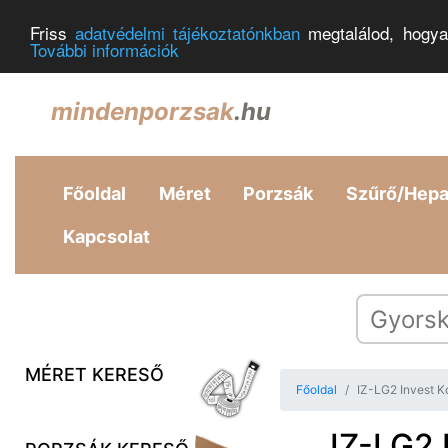
Friss
adatvédelmi tájékoztatónkban
megtalálod, hogya
További információk
mindenporzsak
.hu
Főoldal
Méret
Porzsák
Szűrő/Hep
Kapcsolat
MÉRET KERESŐ
Főoldal
IZ-LG2 Invest K
IZ-LG2 