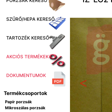
PORZSÁK KERESŐ
SZŰRŐ/HEPA KERESŐ
TARTOZÉK KERESŐ
AKCIÓS TERMÉKEK
DOKUMENTUMOK
Előző
Termékcsoportok
Papír porzsák
Mikroszálas porzsák