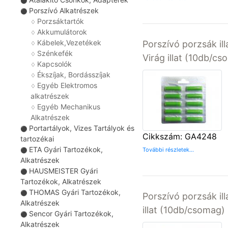
⚫
Porszívó Alkatrészek
⚫
Porzsáktartók
♢
Akkumulátorok
♢
Kábelek,Vezetékek
Porszívó porzsák il
♢
Szénkefék
♢
Virág illat (10db/c
Kapcsolók
♢
Ékszíjak, Bordásszíjak
♢
Egyéb Elektromos
♢
alkatrészek
Egyéb Mechanikus
♢
Alkatrészek
Portartályok, Vizes Tartályok és
⚫
Cikkszám: GA4248
tartozékai
ETA Gyári Tartozékok,
További részletek...
⚫
Alkatrészek
HAUSMEISTER Gyári
⚫
Tartozékok, Alkatrészek
THOMAS Gyári Tartozékok,
⚫
Porszívó porzsák il
Alkatrészek
illat (10db/csomag)
Sencor Gyári Tartozékok,
⚫
Alkatrészek