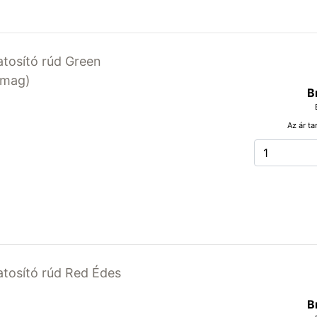
latosító rúd Green
somag)
B
Az ár ta
latosító rúd Red Édes
B