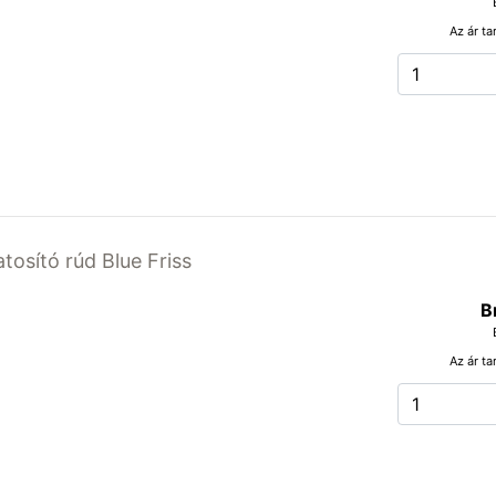
Az ár ta
atosító rúd Blue Friss
B
Az ár ta