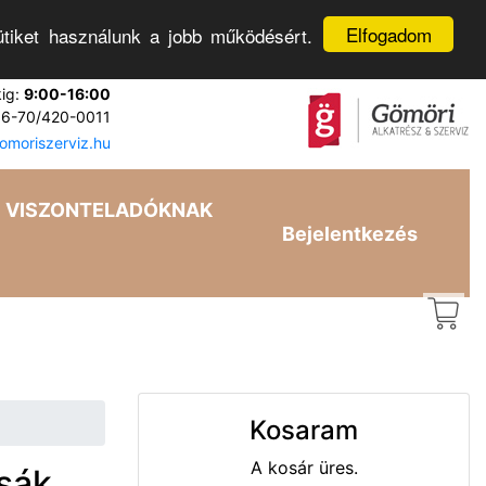
Elfogadom
tiket használunk a jobb működésért.
kig:
9:00-16:00
6-70/420-0011
moriszerviz.hu
VISZONTELADÓKNAK
Bejelentkezés
Kosaram
A kosár üres.
zsák