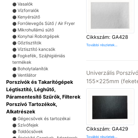
Vasalók
⚫
Vízforralók
⚫
Kenyérsütő
⚫
Forrólevegős Sütő / Air Fryer
⚫
Mikrohullámú sütő
⚫
Konyhai Robotgépek
Cikkszám: GA428
⚫
Gőztisztítók
⚫
További részletek...
Víztisztító kancsók
⚫
Fogkefék, Szájhigiéniás
⚫
termékek
Boholytalanítók
⚫
Univerzális Porszívó
Ventilátor
⚫
155x225mm (fekete
Porszívók és Takarítógépek
Légtisztító, Léghűtő,
Páramentesítő Szűrők, Filterek
Porszívó Tartozékok,
Alkatrészek
Gégecsövek és tartozékai
⚫
Szívófejek
⚫
Cikkszám: GA429
Toldócsövek
⚫
További részletek...
Átalakító Csonkok, Adapterek