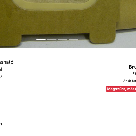
Br
E
7
Az ár ta
Megszűnt, már 
m
m
m