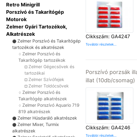
Retro Minigrill
Porszívó és Takarítógép
Motorok
Zelmer Gyári Tartozékok,
Alkatrészek
Cikkszám: GA4247
Zelmer Porszívó és Takarítógép
⚫
További részletek...
tartozékok és alkatrészek
Zelmer Porszívó és
♢
Takarítógép tartozékok
Zelmer Gégecsövek és
☐
Porszívó porzsák ill
tartozékai
Zelmer Szívófejek
illat (10db/csomag)
☐
Zelmer Toldócsövek
☐
Zelmer Porszívó és
♢
Takarítógép alkatrészek
Zelmer Porszívó Aquario 719
♢
819 alkatrészek
Zelmer Húsdaráló alkatrészek
⚫
Zelmer Mixer, Turmix
⚫
Cikkszám: GA4246
alkatrészek
További részletek...