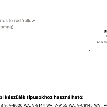
atosító rúd Yellow
csomag)
B
Az ár ta
bi készülék típusokhoz használható:
B 9, V-9000 WA, V-9144 WA, V-9155 WA, V-C9145 WA , 