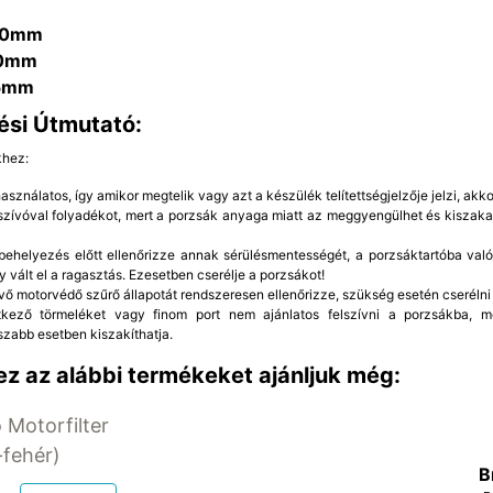
60mm
0mm
5mm
ési Útmutató:
khez:
sználatos, így amikor megtelik vagy azt a készülék telítettségjelzője jelzi, akkor
rszívóval folyadékot, mert a porzsák anyaga miatt az meggyengülhet és kiszaka
ehelyezés előtt ellenőrizze annak sérülésmentességét, a porzsáktartóba való 
y vált el a ragasztás. Ezesetben cserélje a porzsákot!
vő motorvédő szűrő állapotát rendszeresen ellenőrizze, szükség esetén cserélni 
etkező törmeléket vagy finom port nem ajánlatos felszívni a porzsákba, 
szabb esetben kiszakíthatja.
z az alábbi termékeket ajánljuk még:
 Motorfilter
fehér)
B