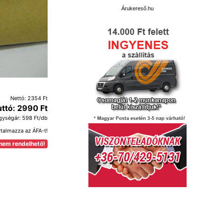
Árukereső.hu
Nettó: 2354 Ft
uttó: 2990 Ft
gységár: 598 Ft/db
rtalmazza az ÁFA-t!
nem rendelhető!