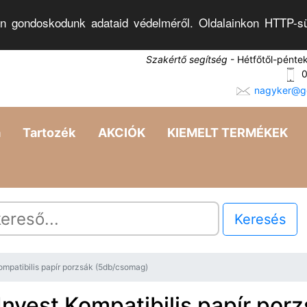
n gondoskodunk adataid védelméről. Oldalainkon HTTP-sü
Szakértő segítség
- Hétfőtől-pénte
0
nagyker@go
a
Tartozék
AKCIÓK
KIEMELT TERMÉKEK
Keresés
ompatibilis papír porzsák (5db/csomag)
Invest Kompatibilis papír por