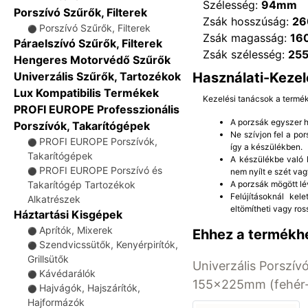
Szélesség:
94mm
Porszívó Szűrők, Filterek
Zsák hosszúság:
2
Porszívó Szűrők, Filterek
⚫
Zsák magasság:
16
Páraelszívó Szűrők, Filterek
Zsák szélesség:
25
Hengeres Motorvédő Szűrők
Használati-Kezel
Univerzális Szűrők, Tartozékok
Lux Kompatibilis Termékek
Kezelési tanácsok a termé
PROFI EUROPE Professzionális
A porzsák egyszer ha
Porszívók, Takarítógépek
Ne szívjon fel a po
PROFI EUROPE Porszívók,
⚫
így a készülékben.
Takarítógépek
A készülékbe való b
PROFI EUROPE Porszívó és
nem nyílt e szét vag
⚫
A porzsák mögött lé
Takarítógép Tartozékok
Felújításoknál kel
Alkatrészek
eltömítheti vagy ros
Háztartási Kisgépek
Aprítók, Mixerek
Ehhez a termékhe
⚫
Szendvicssütők, Kenyérpirítók,
⚫
Grillsütők
Univerzális Porszívó
Kávédarálók
⚫
155x225mm (fehér-
Hajvágók, Hajszárítók,
⚫
Hajformázók