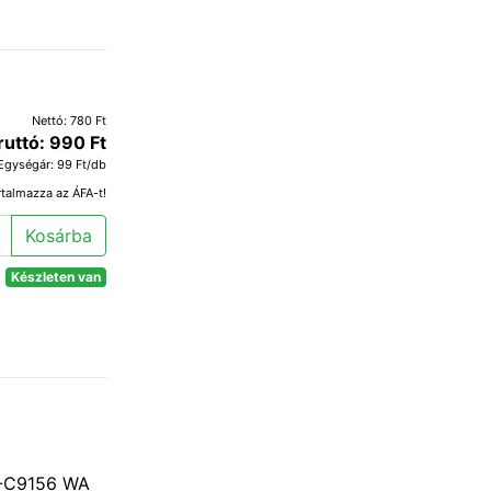
Nettó: 780 Ft
ruttó: 990 Ft
Egységár: 99 Ft/db
rtalmazza az ÁFA-t!
Kosárba
Készleten van
V-C9156 WA