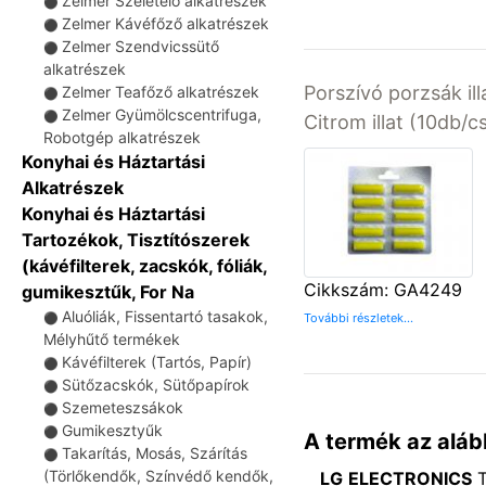
Zelmer Szeletelő alkatrészek
⚫
Zelmer Kávéfőző alkatrészek
⚫
Zelmer Szendvicssütő
⚫
alkatrészek
Porszívó porzsák ill
Zelmer Teafőző alkatrészek
⚫
Zelmer Gyümölcscentrifuga,
⚫
Citrom illat (10db/
Robotgép alkatrészek
Konyhai és Háztartási
Alkatrészek
Konyhai és Háztartási
Tartozékok, Tisztítószerek
(kávéfilterek, zacskók, fóliák,
Cikkszám: GA4249
gumikesztűk, For Na
Aluóliák, Fissentartó tasakok,
⚫
További részletek...
Mélyhűtő termékek
Kávéfilterek (Tartós, Papír)
⚫
Sütőzacskók, Sütőpapírok
⚫
Szemeteszsákok
⚫
Gumikesztyűk
⚫
A termék az aláb
Takarítás, Mosás, Szárítás
⚫
(Törlőkendők, Színvédő kendők,
LG ELECTRONICS
T